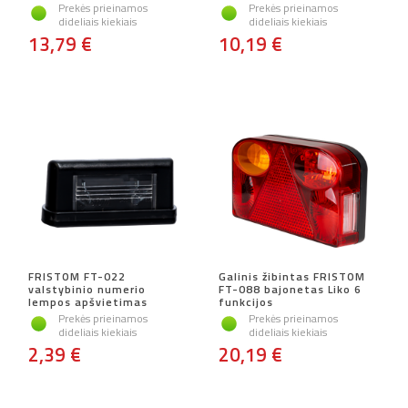
Prekės prieinamos
Prekės prieinamos
dideliais kiekiais
dideliais kiekiais
13,79 €
10,19 €
FRISTOM FT-022
Galinis žibintas FRISTOM
valstybinio numerio
FT-088 bajonetas Liko 6
lempos apšvietimas
funkcijos
Prekės prieinamos
Prekės prieinamos
dideliais kiekiais
dideliais kiekiais
2,39 €
20,19 €