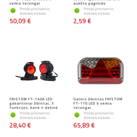
veikia teisingai
aukšto pagrindo
Prekės prieinamos
Prekės prieinamos
dideliais kiekiais
dideliais kiekiais
50,09 €
2,59 €
FRISTOM FT-140A LED
Galinis žibintas FRISTOM
gabaritiniai žibintai, 3
FT-170 LED 6 veikia
funkcijos, kairė ir dešinė
teisingai
Prekės prieinamos
Prekės prieinamos
dideliais kiekiais
dideliais kiekiais
28,40 €
65,89 €