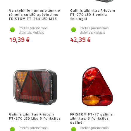
Valstybinio numerio ženklo
Galinis žibintas Fristom
rėmelis su LED apšvietimu
FT-270 LED 6 veikia
FRISTOM FT-264 LED M15
teisingai
Prekės prieinamos
Prekės prieinamos
dideliais kiekiais
dideliais kiekiais
19,39 €
42,39 €
Galinis žibintas Fristom
FRISTOM FT-77 galinis
FT-270 LED Liko 6 funkcijos
žibintas, 5 funkcijos,
dešinė
Prekės prieinamos
Prekės prieinamos