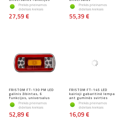
Prekės prieinamos
Prekės prieinamos
dideliais kiekiais
dideliais kiekiais
27,59 €
55,39 €
FRISTOM FT-130 PM LED
FRISTOM FT-145 LED
galinis žibintas, 6
kairioji gabaritinė lempa
funkcijos, universalus
ant guminės svirties
Prekės prieinamos
Prekės prieinamos
dideliais kiekiais
dideliais kiekiais
52,89 €
16,09 €