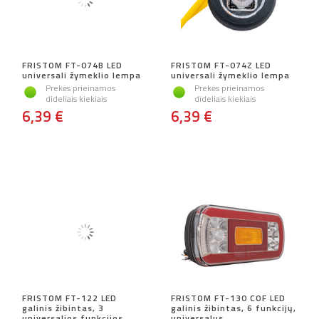
FRISTOM FT-074B LED
FRISTOM FT-074Z LED
universali žymeklio lempa
universali žymeklio lempa
Prekės prieinamos
Prekės prieinamos
dideliais kiekiais
dideliais kiekiais
6,39 €
6,39 €
FRISTOM FT-122 LED
FRISTOM FT-130 COF LED
galinis žibintas, 3
galinis žibintas, 6 funkcijų,
universalios funkcijos
universalus