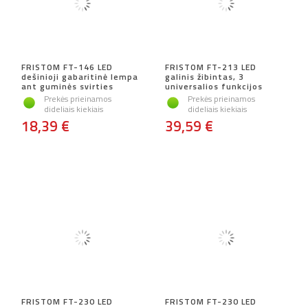
FRISTOM FT-146 LED
FRISTOM FT-213 LED
dešinioji gabaritinė lempa
galinis žibintas, 3
ant guminės svirties
universalios funkcijos
Prekės prieinamos
Prekės prieinamos
dideliais kiekiais
dideliais kiekiais
18,39 €
39,59 €
FRISTOM FT-230 LED
FRISTOM FT-230 LED