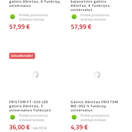
galinis žibintas, 6 funkcijų,
bajonetinis galinis
universalus
žibintas, 6 funkcijos,
universalus
Prekės prieinamos
Prekės prieinamos
dideliais kiekiais
dideliais kiekiais
57,99 €
57,99 €
REKLAMUOJANT
FRISTOM FT-320 LED
Galinis žibintas FRISTOM
galinis žibintas, 3
MD-002 4 funkcijų
universalios funkcijos
universalus
Prekės prieinamos
Prekės prieinamos
dideliais kiekiais
dideliais kiekiais
36,00 €
4,39 €
44,99 €