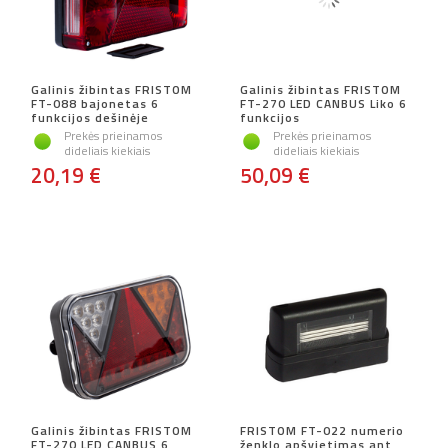
Galinis žibintas FRISTOM
Galinis žibintas FRISTOM
FT-088 bajonetas 6
FT-270 LED CANBUS Liko 6
funkcijos dešinėje
funkcijos
Prekės prieinamos
Prekės prieinamos
dideliais kiekiais
dideliais kiekiais
20,19 €
50,09 €
Galinis žibintas FRISTOM
FRISTOM FT-022 numerio
FT-270 LED CANBUS 6
ženklo apšvietimas ant