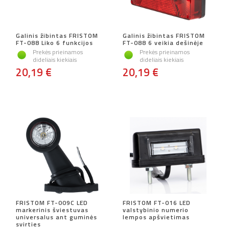
Galinis žibintas FRISTOM
Galinis žibintas FRISTOM
FT-088 Liko 6 funkcijos
FT-088 6 veikia dešinėje
Prekės prieinamos
Prekės prieinamos
dideliais kiekiais
dideliais kiekiais
20,19 €
20,19 €
FRISTOM FT-009C LED
FRISTOM FT-016 LED
markerinis šviestuvas
valstybinio numerio
universalus ant guminės
lempos apšvietimas
svirties