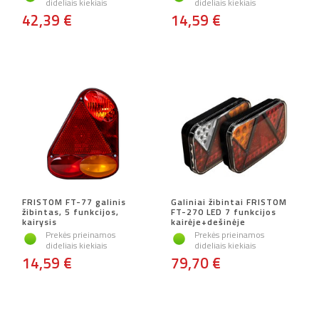
dideliais kiekiais
dideliais kiekiais
42,39 €
14,59 €
FRISTOM FT-77 galinis
Galiniai žibintai FRISTOM
žibintas, 5 funkcijos,
FT-270 LED 7 funkcijos
kairysis
kairėje+dešinėje
Prekės prieinamos
Prekės prieinamos
dideliais kiekiais
dideliais kiekiais
14,59 €
79,70 €