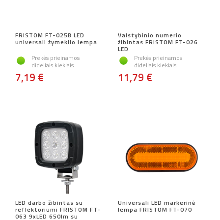
FRISTOM FT-025B LED
Valstybinio numerio
universali žymeklio lempa
žibintas FRISTOM FT-026
LED
Prekės prieinamos
Prekės prieinamos
dideliais kiekiais
dideliais kiekiais
7,19 €
11,79 €
LED darbo žibintas su
Universali LED markerinė
reflektoriumi FRISTOM FT-
lempa FRISTOM FT-070
063 9xLED 650lm su