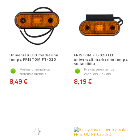
Universali LED markerinė
FRISTOM FT-020 LED
lempa FRISTOM FT-020
universali markerinė lempa
su laikikliu
Prekės prieinamos
Prekės prieinamos
dideliais kiekiais
dideliais kiekiais
8,49 €
8,19 €