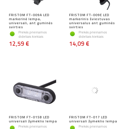
FRISTOM FT-009A LED
FRISTOM FT-009E LED
markerinė lempa,
markerinis šviestuvas
universali, ant guminės
universalus ant guminės
svirties
svirties
Prekės prieinamos
Prekės prieinamos
dideliais kiekiais
dideliais kiekiais
12,59 €
14,09 €
FRISTOM FT-015B LED
FRISTOM FT-017 LED
universali žymeklio lempa
universali žymeklio lempa
Prekės prieinamos
Prekės prieinamos