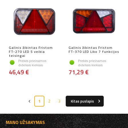
Galinis žibintas Fristom
Galinis žibintas Fristom
FT-270 LED 5 veikia
FT-370 LED Liko 7 funkcijos
teisingai
Prekės prieinamos
Prekės prieinamos
dideliais kiekiais
dideliais kiekiais
46,49 €
71,29 €
1
2
3
Kitas puslapis
MANO UŽSAKYMAS