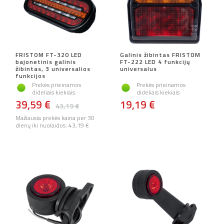
FRISTOM FT-320 LED
Galinis žibintas FRISTOM
bajonetinis galinis
FT-222 LED 4 funkcijų
žibintas, 3 universalios
universalus
funkcijos
Prekės prieinamos
Prekės prieinamos
dideliais kiekiais
dideliais kiekiais
39,59 €
19,19 €
43,19 €
Mažiausia prekės kaina per 30
dienų iki nuolaidos:
43,19 €