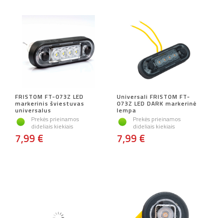
FRISTOM FT-073Z LED
Universali FRISTOM FT-
markerinis šviestuvas
073Z LED DARK markerinė
universalus
lempa
Prekės prieinamos
Prekės prieinamos
dideliais kiekiais
dideliais kiekiais
7,99 €
7,99 €