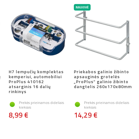
NAUJOVĖ
H7 lempučių komplektas
Priekabos galinio žibinto
ų
kemperiui, automobiliui
apsauginės grotelės
ProPlus 410162
„ProPlus“ galinio žibinto
atsarginis 16 dalių
dangtelis 260x170x80mm
rinkinys
Prekės prieinamos dideliais
Prekės prieinamos dideliais
kiekiais
kiekiais
8,99 €
14,29 €