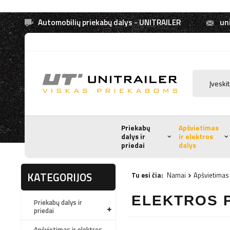
Automobilių priekabų dalys - UNITRAILER
uni
Priekabų
Apšvietimas
dalys ir
ir elektros
priedai
dalys
KATEGORIJOS
Tu esi čia:
Namai
Apšvietimas 
ELEKTROS P
Priekabų dalys ir
priedai
Apšvietimas ir elektros