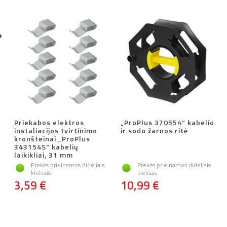
Priekabos elektros
„ProPlus 370554“ kabelio
instaliacijos tvirtinimo
ir sodo žarnos ritė
kronšteinai „ProPlus
343154S“ kabelių
laikikliai, 31 mm
Prekės prieinamos dideliais
Prekės prieinamos dideliais
kiekiais
kiekiais
3,59 €
10,99 €