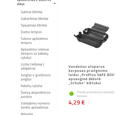
dalys
Galiniai žibintai
Gabaritiniai žibintai
Spėjamieji žibintai
Darbo lempos
Salono apšvietimo
lempos
Apšvietimo rinkiniai
(lempos su kabelių
ryšuliu)
Lizdai | kištukai |
Vandeniui atsparus
adapteriai
korpusas prailginimo
laidui „ProPlus SAFE BOX
Jungtys ir greitosios
apsauginė dėžutė
jungtys
„Schuko“ kištukui
Kabelių ryšuliai
Prekės prieinamos dideliais
Šviesą atspindinčios
kiekiais
juostos
4,29 €
Valstybinio numerio
ženklo apšvietimas
Atšvaitai