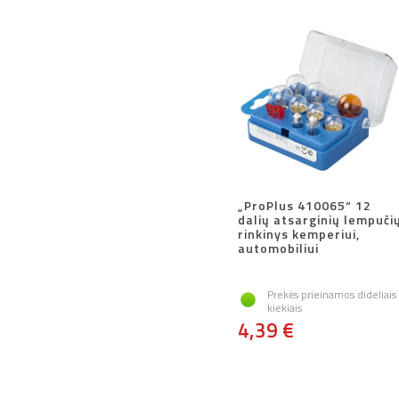
„ProPlus 410065“ 12
dalių atsarginių lempuči
rinkinys kemperiui,
automobiliui
Prekės prieinamos dideliais
kiekiais
4,39 €