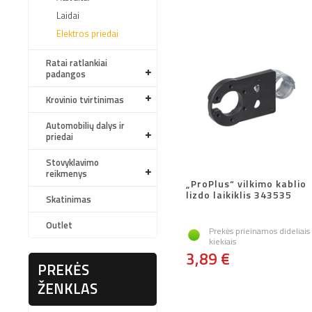
Laidai
Elektros priedai
Ratai ratlankiai
padangos
Krovinio tvirtinimas
Automobilių dalys ir
priedai
Stovyklavimo
reikmenys
„ProPlus“ vilkimo kablio
lizdo laikiklis 343535
Skatinimas
Outlet
Prekės prieinamos dideliais
kiekiais
3,89 €
PREKĖS
ŽENKLAS