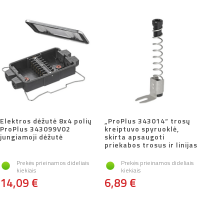
Elektros dėžutė 8x4 polių
„ProPlus 343014“ trosų
ProPlus 343099V02
kreiptuvo spyruoklė,
jungiamoji dėžutė
skirta apsaugoti
priekabos trosus ir linijas
Prekės prieinamos dideliais
Prekės prieinamos dideliais
kiekiais
kiekiais
14,09 €
6,89 €