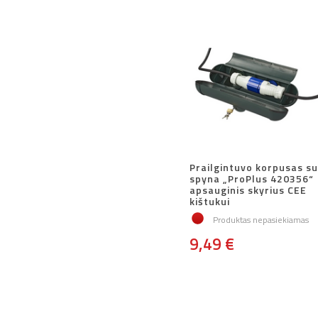
Prailgintuvo korpusas su
spyna „ProPlus 420356“
apsauginis skyrius CEE
kištukui
Produktas nepasiekiamas
9,49 €