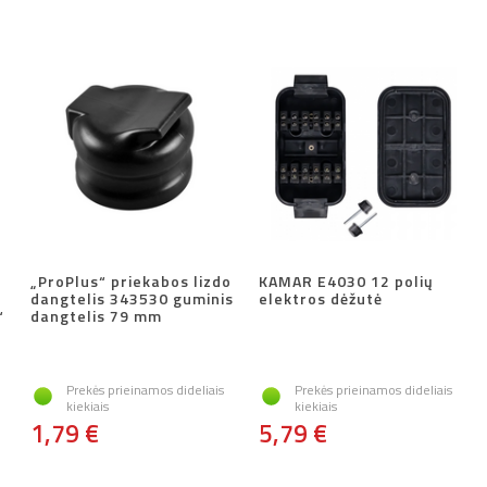
„ProPlus“ priekabos lizdo
KAMAR E4030 12 polių
dangtelis 343530 guminis
elektros dėžutė
“
dangtelis 79 mm
Prekės prieinamos dideliais
Prekės prieinamos dideliais
kiekiais
kiekiais
1,79 €
5,79 €