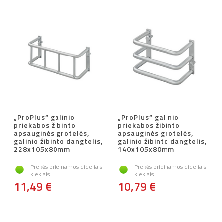
„ProPlus“ galinio
„ProPlus“ galinio
priekabos žibinto
priekabos žibinto
apsauginės grotelės,
apsauginės grotelės,
galinio žibinto dangtelis,
galinio žibinto dangtelis,
228x105x80mm
140x105x80mm
Prekės prieinamos dideliais
Prekės prieinamos dideliais
kiekiais
kiekiais
11,49 €
10,79 €