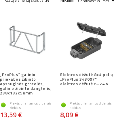
Rūšiuoti
Rastų elementų skaičius:
26
Geriausias tikslumas
„ProPlus“ galinio
Elektros dėžutė 8x4 polių
priekabos žibinto
„ProPlus 343097“
apsauginės grotelės,
elektros dėžutė 6–24 V
galinio žibinto dangtelis,
238x132x58mm
Prekės prieinamos dideliais
Prekės prieinamos dideliais
kiekiais
kiekiais
13,59 €
8,09 €