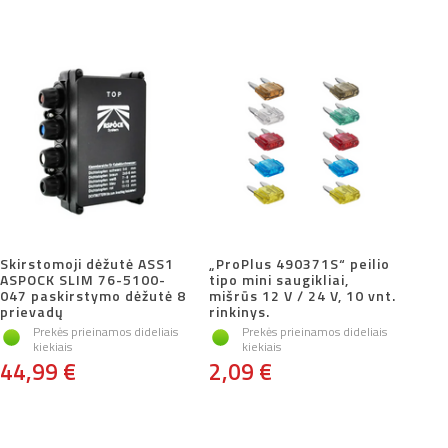
Skirstomoji dėžutė ASS1
„ProPlus 490371S“ peilio
ASPOCK SLIM 76-5100-
tipo mini saugikliai,
047 paskirstymo dėžutė 8
mišrūs 12 V / 24 V, 10 vnt.
prievadų
rinkinys.
Prekės prieinamos dideliais
Prekės prieinamos dideliais
kiekiais
kiekiais
44,99 €
2,09 €