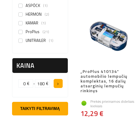
ASPÖCK
1
HERMON
2
KAMAR
1
ProPlus
21
UNITRAILER
1
KAINA
„ProPlus 410134“
automobilio lempučių
komplektas, 16 dalių
€
-
€
atsarginių lempučių
rinkinys
Prekės prieinamos dideliais
kiekiais
TAIKYTI FILTRAVIMĄ
12,29 €