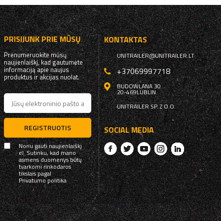
PRISIJUNK PRIE MŪSŲ
KONTAKTAS
Prenumeruokite mūsų
UNITRAILER@UNITRAILER.LT
naujienlaiškį, kad gautumėte
informaciją apie naujus
+37069997718
produktus ir akcijas nuolat.
BUDOWLANA 30
20-469
LUBLIN
UNITRAILER SP. Z O.O.
REGISTRUOTIS
SOCIAL MEDIA
Noriu gauti naujienlaiškį
el. Sutinku, kad mano
asmens duomenys būtų
tvarkomi rinkodaros
tikslais pagal
Privatumo politika