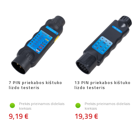
7 PIN priekabos kištuko
13 PIN priekabos kištuko
lizdo testeris
lizdo testeris
Prekės prieinamos dideliais
Prekės prieinamos dideliais
kiekiais
kiekiais
9,19 €
19,39 €