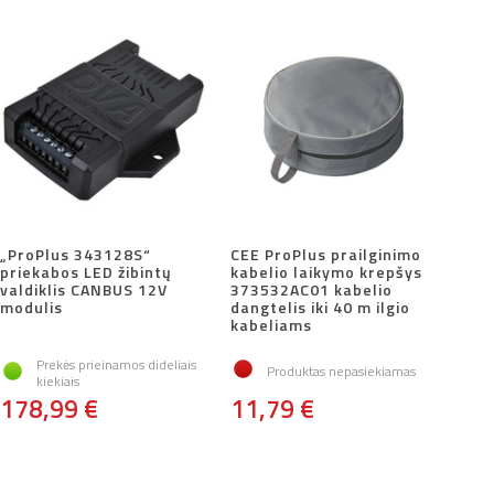
„ProPlus 343128S“
CEE ProPlus prailginimo
priekabos LED žibintų
kabelio laikymo krepšys
valdiklis CANBUS 12V
373532AC01 kabelio
modulis
dangtelis iki 40 m ilgio
kabeliams
Prekės prieinamos dideliais
Produktas nepasiekiamas
kiekiais
178,99 €
11,79 €