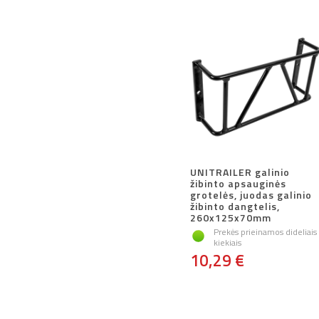
UNITRAILER galinio
žibinto apsauginės
grotelės, juodas galinio
žibinto dangtelis,
260x125x70mm
Prekės prieinamos dideliais
kiekiais
10,29 €