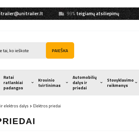
trailer@unitrailer.lt
99%
teigiamų atsiliepimų
PAIEŠKA
Ratai
Automobilių
Krovinio
Stovyklavimo
ratlankiai
dalys ir
tvirtinimas
reikmenys
padangos
priedai
ir elektros dalys
Elektros priedai
RIEDAI