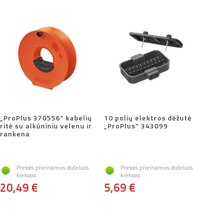
„ProPlus 370556“ kabelių
10 polių elektros dėžutė
ritė su alkūniniu velenu ir
„ProPlus“ 343099
rankena
Prekės prieinamos dideliais
Prekės prieinamos dideliais
kiekiais
kiekiais
20,49 €
5,69 €