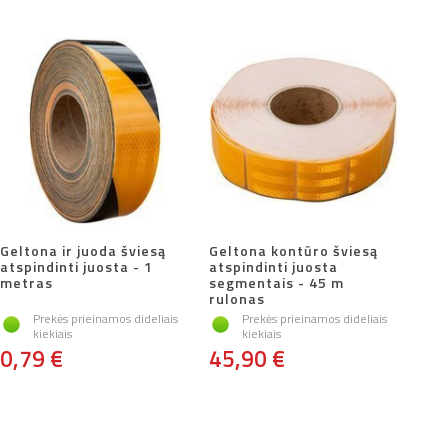
Geltona ir juoda šviesą
Geltona kontūro šviesą
atspindinti juosta - 1
atspindinti juosta
metras
segmentais - 45 m
rulonas
Prekės prieinamos dideliais
Prekės prieinamos dideliais
kiekiais
kiekiais
0,79 €
45,90 €