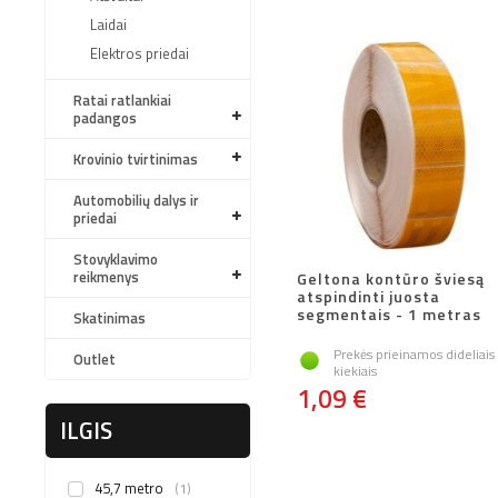
Laidai
Elektros priedai
Ratai ratlankiai
padangos
Krovinio tvirtinimas
Automobilių dalys ir
priedai
Stovyklavimo
reikmenys
Geltona kontūro šviesą
atspindinti juosta
segmentais - 1 metras
Skatinimas
Prekės prieinamos dideliais
Outlet
kiekiais
1,09 €
ILGIS
45,7 metro
1