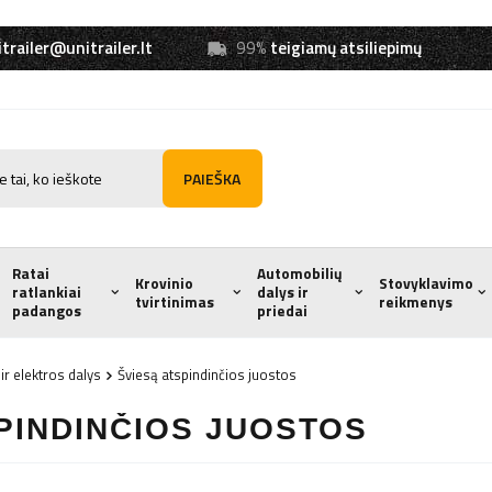
trailer@unitrailer.lt
99%
teigiamų atsiliepimų
PAIEŠKA
Ratai
Automobilių
Krovinio
Stovyklavimo
ratlankiai
dalys ir
tvirtinimas
reikmenys
padangos
priedai
ir elektros dalys
Šviesą atspindinčios juostos
PINDINČIOS JUOSTOS