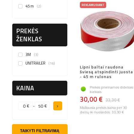
REKLAMUOJANT
45 m
2
PREKĖS
ŽENKLAS
3M
3
UNITRAILER
16
Lipni baltai raudona
šviesą atspindinti juosta
- 45 m rulonas
KAINA
Prekės prieinamos dideliais
kiekiais
30,00 €
33,30 €
€
-
€
Mažiausia prekės kaina per 30
dienų iki nuolaidos:
33,30 €
TAIKYTI FILTRAVIMĄ