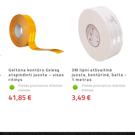
Geltona kontūro šviesą
3M lipni atšvaitinė
s
atspindinti juosta – visas
juosta, kontūrinė, balta -
ritinys
1 metras
Prekės prieinamos dideliais
Prekės prieinamos dideliais
kiekiais
kiekiais
41,85 €
3,49 €