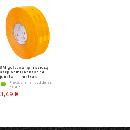
3M geltona lipni šviesą
atspindinti kontūrinė
juosta - 1 metras
Prekės prieinamos dideliais
kiekiais
3,49 €