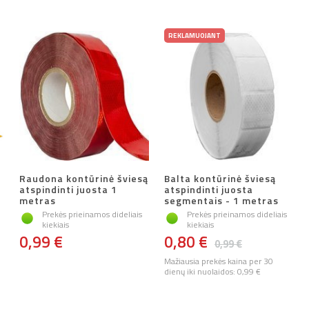
REKLAMUOJANT
Raudona kontūrinė šviesą
Balta kontūrinė šviesą
atspindinti juosta 1
atspindinti juosta
metras
segmentais - 1 metras
Prekės prieinamos dideliais
Prekės prieinamos dideliais
kiekiais
kiekiais
0,99 €
0,80 €
0,99 €
Mažiausia prekės kaina per 30
dienų iki nuolaidos:
0,99 €