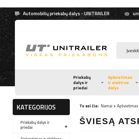
Automobilių priekabų dalys - UNITRAILER
uni
Priekabų
Apšvietimas
dalys ir
ir elektros
priedai
dalys
KATEGORIJOS
Tu esi čia:
Namai
Apšvietimas 
ŠVIESĄ ATS
Priekabų dalys ir
priedai
Apšvietimas ir elektros