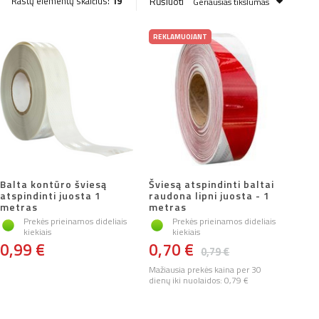
Rūšiuoti
Rastų elementų skaičius:
19
Geriausias tikslumas
REKLAMUOJANT
Balta kontūro šviesą
Šviesą atspindinti baltai
atspindinti juosta 1
raudona lipni juosta - 1
metras
metras
Prekės prieinamos dideliais
Prekės prieinamos dideliais
kiekiais
kiekiais
0,99 €
0,70 €
0,79 €
Mažiausia prekės kaina per 30
dienų iki nuolaidos:
0,79 €