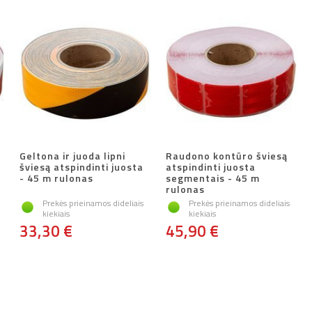
Geltona ir juoda lipni
Raudono kontūro šviesą
šviesą atspindinti juosta
atspindinti juosta
- 45 m rulonas
segmentais - 45 m
rulonas
Prekės prieinamos dideliais
Prekės prieinamos dideliais
kiekiais
kiekiais
33,30 €
45,90 €