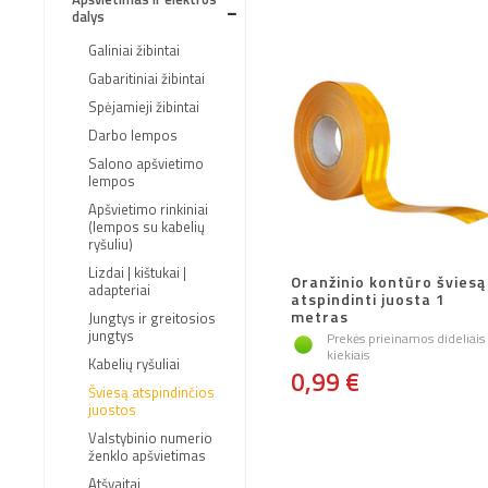
dalys
Galiniai žibintai
Gabaritiniai žibintai
Spėjamieji žibintai
Darbo lempos
Salono apšvietimo
lempos
Apšvietimo rinkiniai
(lempos su kabelių
ryšuliu)
Lizdai | kištukai |
Oranžinio kontūro šviesą
adapteriai
atspindinti juosta 1
metras
Jungtys ir greitosios
jungtys
Prekės prieinamos dideliais
kiekiais
Kabelių ryšuliai
0,99 €
Šviesą atspindinčios
juostos
Valstybinio numerio
ženklo apšvietimas
Atšvaitai