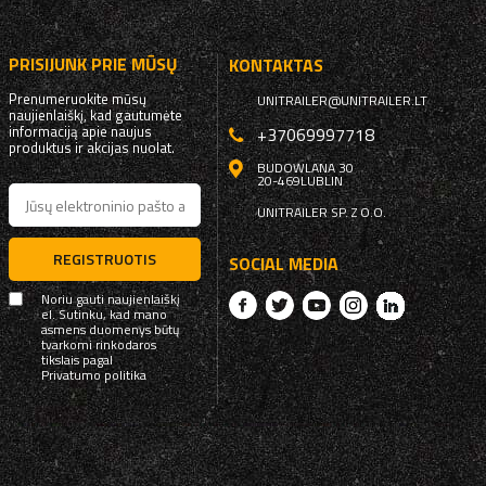
PRISIJUNK PRIE MŪSŲ
KONTAKTAS
Prenumeruokite mūsų
UNITRAILER@UNITRAILER.LT
naujienlaiškį, kad gautumėte
informaciją apie naujus
+37069997718
produktus ir akcijas nuolat.
BUDOWLANA 30
20-469
LUBLIN
UNITRAILER SP. Z O.O.
REGISTRUOTIS
SOCIAL MEDIA
Noriu gauti naujienlaiškį
el. Sutinku, kad mano
asmens duomenys būtų
tvarkomi rinkodaros
tikslais pagal
Privatumo politika