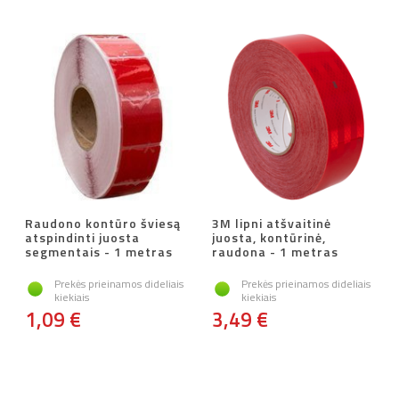
Raudono kontūro šviesą
3M lipni atšvaitinė
atspindinti juosta
juosta, kontūrinė,
segmentais - 1 metras
raudona - 1 metras
Prekės prieinamos dideliais
Prekės prieinamos dideliais
kiekiais
kiekiais
1,09 €
3,49 €