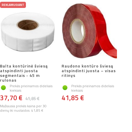
REKLAMUOJANT
Balta kontūrinė šviesą
Raudono kontūro šviesą
atspindinti juosta
atspindinti juosta – visas
segmentais - 45 m
ritinys
rulonas
Prekės prieinamos dideliais
Prekės prieinamos dideliais
kiekiais
kiekiais
37,70 €
41,85 €
41,85 €
Mažiausia prekės kaina per 30
dienų iki nuolaidos:
41,85 €