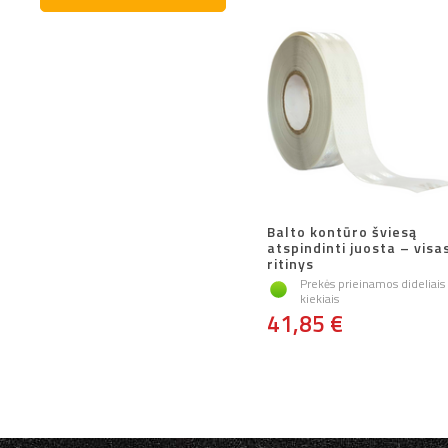
Balto kontūro šviesą
atspindinti juosta – visa
ritinys
Prekės prieinamos dideliais
kiekiais
41,85 €