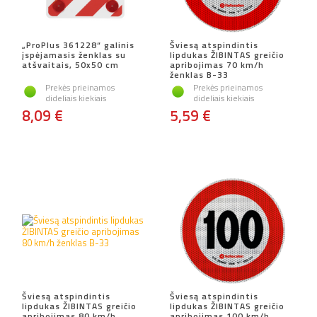
„ProPlus 361228“ galinis
Šviesą atspindintis
įspėjamasis ženklas su
lipdukas ŽIBINTAS greičio
atšvaitais, 50x50 cm
apribojimas 70 km/h
ženklas B-33
Prekės prieinamos
Prekės prieinamos
dideliais kiekiais
dideliais kiekiais
8,09 €
5,59 €
Šviesą atspindintis
Šviesą atspindintis
lipdukas ŽIBINTAS greičio
lipdukas ŽIBINTAS greičio
apribojimas 80 km/h
apribojimas 100 km/h