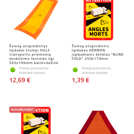
Šviesą atspindintys
Šviesą atspindintis
lipdukai trumpi HILLS
lipdukas HERMON
transporto priemonių
įspėjamasis ženklas "BLIND
ženklinimo lentelės ilgi
FIELD" 250x170mm
565x196mm kairė+dešinė
Prekės prieinamos
Prekės prieinamos
dideliais kiekiais
dideliais kiekiais
12,69 €
1,39 €
REKLAMUOJANT