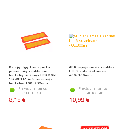
Dviejų ilgų transporto
ADR įspėjamasis ženklas
priemonių ženklinimo
HILLS sulankstomas
lentelių rinkinys HERMON
400x300mm
"LAWETA" informacinės
lentelės 100x300mm
Prekės prieinamos
Prekės prieinamos
dideliais kiekiais
dideliais kiekiais
8,19 €
10,99 €