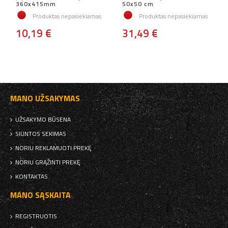
360x415mm
50x50 cm
Produktas nepasiekiamas
Produktas nepasiekiamas
10,19 €
31,49 €
MANO UŽSAKYMAS
UŽSAKYMO BŪSENA
SIUNTOS SEKIMAS
NORIU REKLAMUOTI PREKĘ
NORIU GRĄŽINTI PREKĘ
KONTAKTAS
MANO SĄSKAITA
REGISTRUOTIS