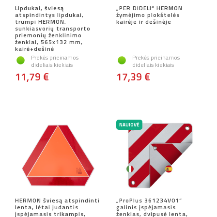
Lipdukai, šviesą
„PER DIDELI“ HERMON
atspindintys lipdukai,
žymėjimo plokštelės
trumpi HERMON,
kairėje ir dešinėje
sunkiasvorių transporto
priemonių ženklinimo
ženklai, 565x132 mm,
kairė+dešinė
Prekės prieinamos
Prekės prieinamos
dideliais kiekiais
dideliais kiekiais
11,79 €
17,39 €
NAUJOVĖ
HERMON šviesą atspindinti
„ProPlus 361234V01“
lenta, lėtai judantis
galinis įspėjamasis
įspėjamasis trikampis,
ženklas, dvipusė lenta,