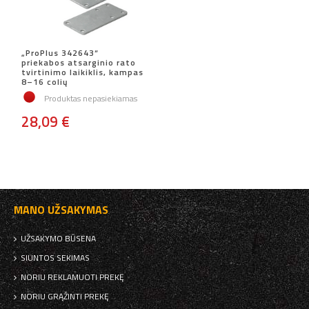
„ProPlus 342643“
priekabos atsarginio rato
tvirtinimo laikiklis, kampas
8–16 colių
Produktas nepasiekiamas
28,09 €
MANO UŽSAKYMAS
UŽSAKYMO BŪSENA
SIUNTOS SEKIMAS
NORIU REKLAMUOTI PREKĘ
NORIU GRĄŽINTI PREKĘ