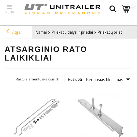
Atgal
Namai
Priekabų dalys ir priedai
Priekabų priedai
Atsa
ATSARGINIO RATO
LAIKIKLIAI
Geriausias tikslumas
Rūšiuoti
Rastų elementų skaičius:
9