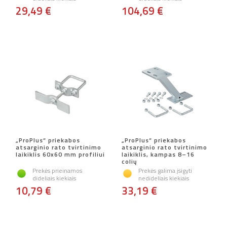
29,49 €
104,69 €
„ProPlus“ priekabos
„ProPlus“ priekabos
atsarginio rato tvirtinimo
atsarginio rato tvirtinimo
laikiklis 60x60 mm profiliui
laikiklis, kampas 8–16
colių
Prekės prieinamos
Prekės galima įsigyti
dideliais kiekiais
nedideliais kiekiais
10,79 €
33,19 €