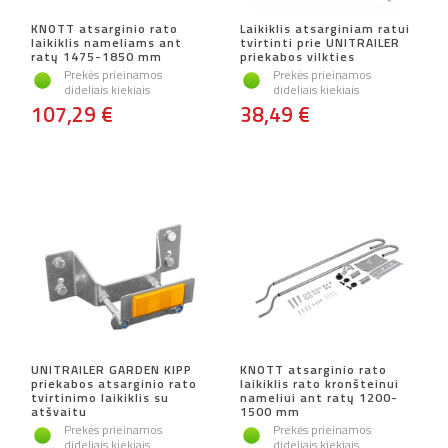
KNOTT atsarginio rato
Laikiklis atsarginiam ratui
laikiklis nameliams ant
tvirtinti prie UNITRAILER
ratų 1475-1850 mm
priekabos vilkties
Prekės prieinamos
Prekės prieinamos
dideliais kiekiais
dideliais kiekiais
107,29 €
38,49 €
UNITRAILER GARDEN KIPP
KNOTT atsarginio rato
priekabos atsarginio rato
laikiklis rato kronšteinui
tvirtinimo laikiklis su
nameliui ant ratų 1200-
atšvaitu
1500 mm
Prekės prieinamos
Prekės prieinamos
dideliais kiekiais
dideliais kiekiais