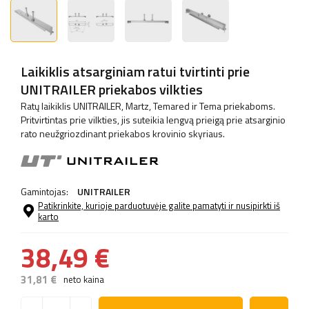
Laikiklis atsarginiam ratui tvirtinti prie
UNITRAILER priekabos vilkties
Ratų laikiklis UNITRAILER, Martz, Temared ir Tema priekaboms.
Pritvirtintas prie vilkties, jis suteikia lengvą prieigą prie atsarginio
rato neužgriozdinant priekabos krovinio skyriaus.
Gamintojas:
UNITRAILER
Patikrinkite, kurioje parduotuvėje galite pamatyti ir nusipirkti iš
karto
38,49 €
31,81 €
neto kaina