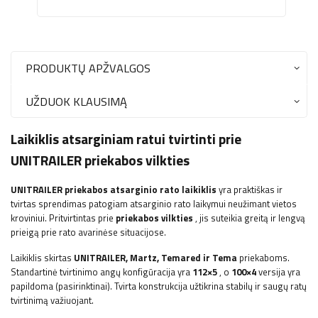
PRODUKTŲ APŽVALGOS
UŽDUOK KLAUSIMĄ
Laikiklis atsarginiam ratui tvirtinti prie
UNITRAILER priekabos vilkties
UNITRAILER priekabos atsarginio rato laikiklis
yra praktiškas ir
tvirtas sprendimas patogiam atsarginio rato laikymui neužimant vietos
kroviniui. Pritvirtintas prie
priekabos vilkties
, jis suteikia greitą ir lengvą
prieigą prie rato avarinėse situacijose.
Laikiklis skirtas
UNITRAILER, Martz, Temared ir Tema
priekaboms.
Standartinė tvirtinimo angų konfigūracija yra
112×5
, o
100×4
versija yra
papildoma (pasirinktinai). Tvirta konstrukcija užtikrina stabilų ir saugų ratų
tvirtinimą važiuojant.