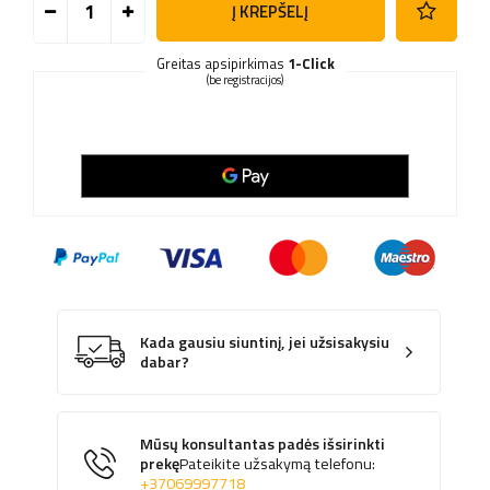
Į KREPŠELĮ
Greitas apsipirkimas
1-Click
(be registracijos)
Kada gausiu siuntinį, jei užsisakysiu
dabar?
Mūsų konsultantas padės išsirinkti
prekę
Pateikite užsakymą telefonu:
+37069997718