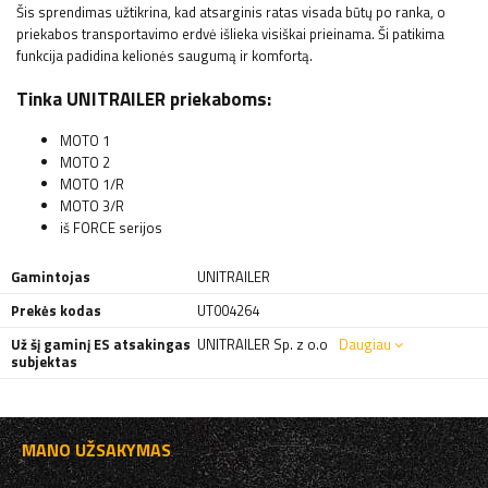
Šis sprendimas užtikrina, kad atsarginis ratas visada būtų po ranka, o
priekabos transportavimo erdvė išlieka visiškai prieinama. Ši patikima
funkcija padidina kelionės saugumą ir komfortą.
Tinka UNITRAILER priekaboms:
MOTO 1
MOTO 2
MOTO 1/R
MOTO 3/R
iš FORCE serijos
Gamintojas
UNITRAILER
Prekės kodas
UT004264
Už šį gaminį ES atsakingas
UNITRAILER Sp. z o.o
Daugiau
subjektas
MANO UŽSAKYMAS