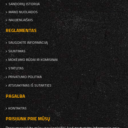
SANDORIŲ ISTORIJA
MANO NUOLAIDOS
NAUJIENLAIŠKIS
REGLAMENTAS
SAUGOKITE INFORMACIJĄ
SIUNTIMAS
MOKĖJIMO BŪDAI IR KOMISINIAI
STATUTAS
PRIVATUMO POLITIKA
ATSISAKYMAS IŠ SUTARTIES
PAGALBA
KONTAKTAS
PRISIJUNK PRIE MŪSŲ
Prenumeruokite mūsų naujienlaiškį, kad gautumėte informaciją apie