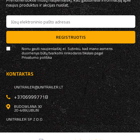
naujus produktus ir akcijas nuolat.
REGISTRUOTIS
Noriu gauti naujienlaiškį el. Sutinku, kad mano asmens
duomenys būtų tvarkomi rinkodaros tikslais pagal
Privatumo politika
KONTAKTAS
UNITRAILER@UNITRAILER.LT
+37069997718
BUDOWLANA 30
20-469
LUBLIN
UNITRAILER SP. Z O.O.