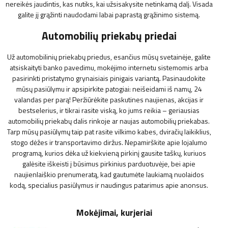
nereikės jaudintis, kas nutiks, kai užsisakysite netinkamą dalį. Visada
galite jį grąžinti naudodami labai paprastą grąžinimo sistemą.
Automobilių priekabų priedai
Už automobilinių priekabų priedus, esančius mūsų svetainėje, galite
atsiskaityti banko pavedimu, mokėjimo internetu sistemomis arba
pasirinkti pristatymo grynaisiais pinigais variantą. Pasinaudokite
mūsų pasiūlymu ir apsipirkite patogiai: neišeidami iš namų, 24
valandas per parą! Peržiūrėkite paskutines naujienas, akcijas ir
bestselerius, ir tikrai rasite viską, ko jums reikia – geriausias
automobilių priekabų dalis rinkoje ar naujas automobilių priekabas.
Tarp mūsų pasiūlymų taip pat rasite vilkimo kabes, dviračių laikiklius,
stogo dėžes ir transportavimo diržus. Nepamirškite apie lojalumo
programą, kurios dėka už kiekvieną pirkinį gausite taškų, kuriuos
galėsite iškeisti į būsimus pirkinius parduotuvėje, bei apie
naujienlaiškio prenumeratą, kad gautumėte laukiamą nuolaidos
kodą, specialius pasiūlymus ir naudingus patarimus apie anonsus.
Mokėjimai, kurjeriai