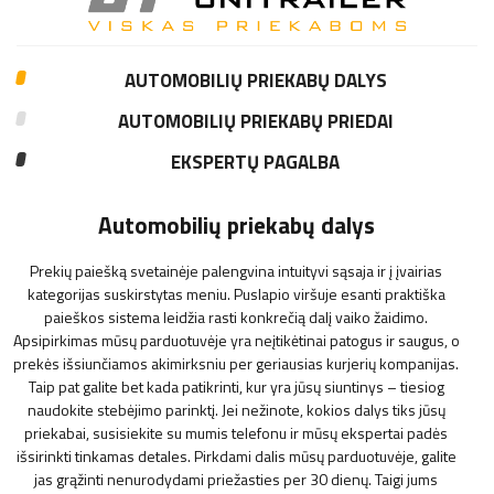
AUTOMOBILIŲ PRIEKABŲ DALYS
AUTOMOBILIŲ PRIEKABŲ PRIEDAI
EKSPERTŲ PAGALBA
Automobilių priekabų dalys
Prekių paiešką svetainėje palengvina intuityvi sąsaja ir į įvairias
kategorijas suskirstytas meniu. Puslapio viršuje esanti praktiška
paieškos sistema leidžia rasti konkrečią dalį vaiko žaidimo.
Apsipirkimas mūsų parduotuvėje yra neįtikėtinai patogus ir saugus, o
prekės išsiunčiamos akimirksniu per geriausias kurjerių kompanijas.
Taip pat galite bet kada patikrinti, kur yra jūsų siuntinys – tiesiog
naudokite stebėjimo parinktį. Jei nežinote, kokios dalys tiks jūsų
priekabai, susisiekite su mumis telefonu ir mūsų ekspertai padės
išsirinkti tinkamas detales. Pirkdami dalis mūsų parduotuvėje, galite
jas grąžinti nenurodydami priežasties per 30 dienų. Taigi jums