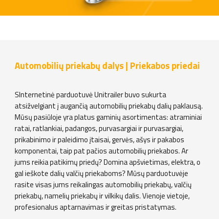
Automobilių priekabų dalys | Priekabos priedai
SInternetinė parduotuvė Unitrailer buvo sukurta
atsižvelgiant į augančią automobilių priekabų dalių paklausą.
Mūsų pasiūloje yra platus gaminių asortimentas: atraminiai
ratai, ratlankiai, padangos, purvasargiai ir purvasargiai,
prikabinimo ir paleidimo įtaisai, gervės, ašys ir pakabos
komponentai, taip pat pačios automobilių priekabos. Ar
jums reikia patikimų priedų? Domina apšvietimas, elektra, o
gal ieškote dalių valčių priekaboms? Mūsų parduotuvėje
rasite visas jums reikalingas automobilių priekabų, valčių
priekabų, namelių priekabų ir vilkikų dalis. Vienoje vietoje,
profesionalus aptarnavimas ir greitas pristatymas.