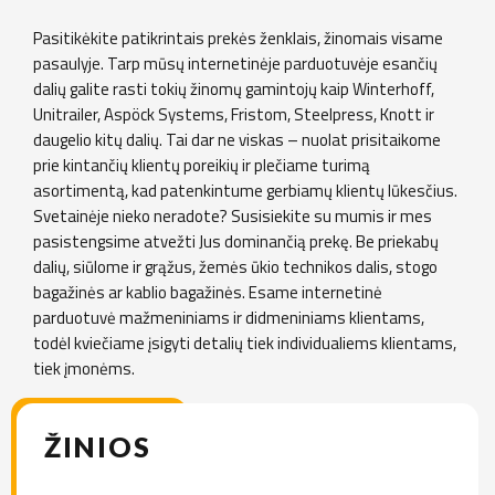
Pasitikėkite patikrintais prekės ženklais, žinomais visame
pasaulyje. Tarp mūsų internetinėje parduotuvėje esančių
dalių galite rasti tokių žinomų gamintojų kaip Winterhoff,
Unitrailer, Aspöck Systems, Fristom, Steelpress, Knott ir
daugelio kitų dalių. Tai dar ne viskas – nuolat prisitaikome
prie kintančių klientų poreikių ir plečiame turimą
asortimentą, kad patenkintume gerbiamų klientų lūkesčius.
Svetainėje nieko neradote? Susisiekite su mumis ir mes
pasistengsime atvežti Jus dominančią prekę. Be priekabų
dalių, siūlome ir grąžus, žemės ūkio technikos dalis, stogo
bagažinės ar kablio bagažinės. Esame internetinė
parduotuvė mažmeniniams ir didmeniniams klientams,
todėl kviečiame įsigyti detalių tiek individualiems klientams,
tiek įmonėms.
ŽINIOS