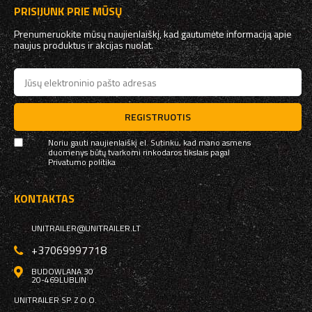
PRISIJUNK PRIE MŪSŲ
Prenumeruokite mūsų naujienlaiškį, kad gautumėte informaciją apie
naujus produktus ir akcijas nuolat.
REGISTRUOTIS
Noriu gauti naujienlaiškį el. Sutinku, kad mano asmens
duomenys būtų tvarkomi rinkodaros tikslais pagal
Privatumo politika
KONTAKTAS
UNITRAILER@UNITRAILER.LT
+37069997718
BUDOWLANA 30
20-469
LUBLIN
UNITRAILER SP. Z O.O.