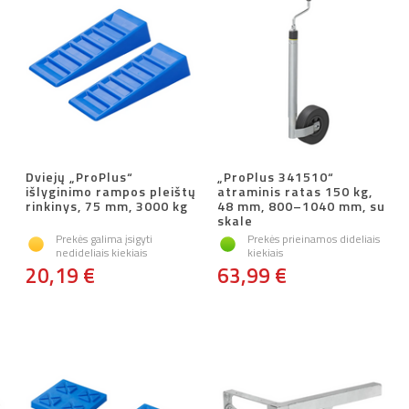
Dviejų „ProPlus“
„ProPlus 341510“
išlyginimo rampos pleištų
atraminis ratas 150 kg,
rinkinys, 75 mm, 3000 kg
48 mm, 800–1040 mm, su
skale
Prekės galima įsigyti
Prekės prieinamos dideliais
nedideliais kiekiais
kiekiais
20,19 €
63,99 €