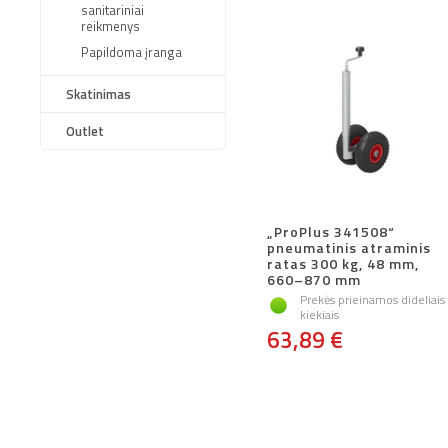
sanitariniai
reikmenys
Papildoma įranga
Skatinimas
Outlet
„ProPlus 341508“
pneumatinis atraminis
ratas 300 kg, 48 mm,
660–870 mm
Prekės prieinamos dideliais
kiekiais
63,89 €