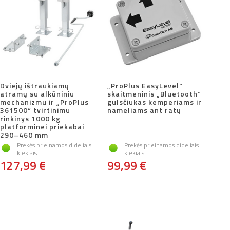
Dviejų ištraukiamų
„ProPlus EasyLevel“
atramų su alkūniniu
skaitmeninis „Bluetooth“
mechanizmu ir „ProPlus
gulsčiukas kemperiams ir
361500“ tvirtinimu
nameliams ant ratų
rinkinys 1000 kg
platforminei priekabai
290–460 mm
Prekės prieinamos dideliais
Prekės prieinamos dideliais
kiekiais
kiekiais
127,99 €
99,99 €