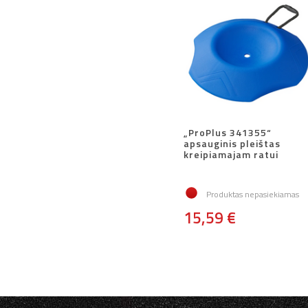
„ProPlus 341355“
apsauginis pleištas
kreipiamajam ratui
Produktas nepasiekiamas
15,59 €