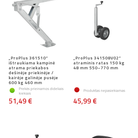
„ProPlus 361510“
„ProPlus 341508V02“
ištraukiama kampinė
atraminis ratas 150 kg
atrama priekabos
48 mm 550–770 mm
dešinėje priekinėje /
kairėje galinėje pusėje
600 kg 460 mm
Prekės prieinamos dideliais
Produktas nepasiekiamas
kiekiais
51,49 €
45,99 €