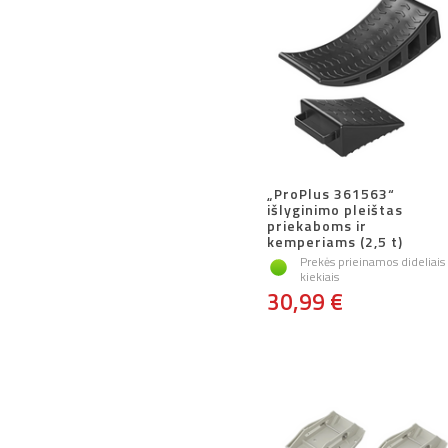
„ProPlus 361563“
išlyginimo pleištas
priekaboms ir
kemperiams (2,5 t)
Prekės prieinamos dideliais
kiekiais
30,99 €