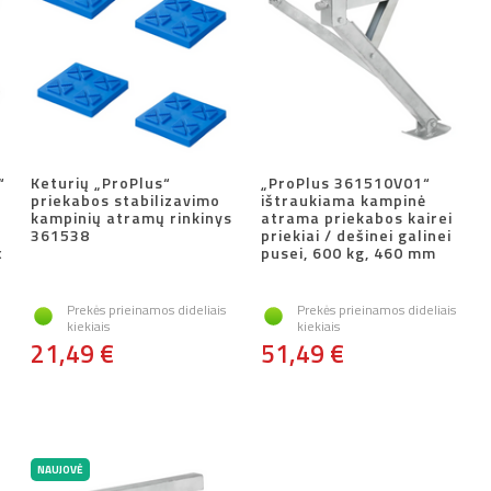
“
Keturių „ProPlus“
„ProPlus 361510V01“
priekabos stabilizavimo
ištraukiama kampinė
kampinių atramų rinkinys
atrama priekabos kairei
361538
priekiai / dešinei galinei
x
pusei, 600 kg, 460 mm
Prekės prieinamos dideliais
Prekės prieinamos dideliais
kiekiais
kiekiais
21,49 €
51,49 €
NAUJOVĖ