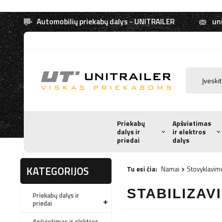
Automobilių priekabų dalys - UNITRAILER
uni
Priekabų
Apšvietimas
dalys ir
ir elektros
priedai
dalys
KATEGORIJOS
Tu esi čia:
Namai
Stovyklavim
STABILIZAV
Priekabų dalys ir
priedai
Apšvietimas ir elektros