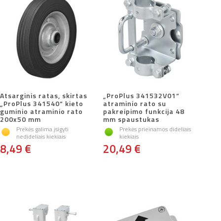
Atsarginis ratas, skirtas
„ProPlus 341532V01“
„ProPlus 341540“ kieto
atraminio rato su
guminio atraminio rato
pakreipimo funkcija 48
200x50 mm
mm spaustukas
Prekės galima įsigyti
Prekės prieinamos dideliais
nedideliais kiekiais
kiekiais
8,49 €
20,49 €