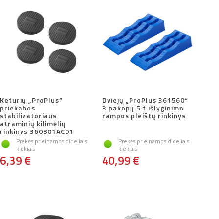
Keturių „ProPlus“
Dviejų „ProPlus 361560“
priekabos
3 pakopų 5 t išlyginimo
stabilizatoriaus
rampos pleištų rinkinys
atraminių kilimėlių
rinkinys 360801AC01
Prekės prieinamos dideliais
Prekės prieinamos dideliais
kiekiais
kiekiais
6,39 €
40,99 €