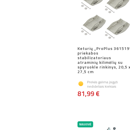
Keturių „ProPlus 361519
priekabos
stabilizatoriaus
atraminių kilimėlių su
spyruokle rinkinys, 20,5 
27,5 cm
Prekės galima įsigyti
nedideliais kiekiais
81,99 €
NAUJOVĖ