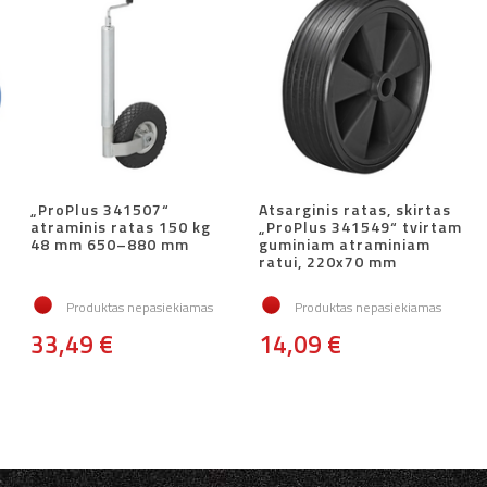
„ProPlus 341507“
Atsarginis ratas, skirtas
atraminis ratas 150 kg
„ProPlus 341549“ tvirtam
48 mm 650–880 mm
guminiam atraminiam
ratui, 220x70 mm
Produktas nepasiekiamas
Produktas nepasiekiamas
33,49 €
14,09 €