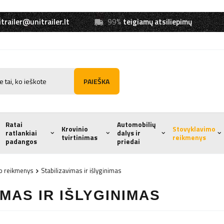
trailer@unitrailer.lt
99%
teigiamų atsiliepimų
PAIEŠKA
Ratai
Automobilių
Krovinio
Stovyklavimo
ratlankiai
dalys ir
tvirtinimas
reikmenys
padangos
priedai
o reikmenys
Stabilizavimas ir išlyginimas
IMAS IR IŠLYGINIMAS