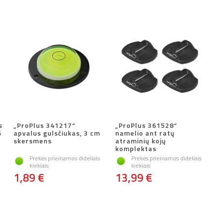
s
„ProPlus 341217“
„ProPlus 361528“
6
apvalus gulsčiukas, 3 cm
namelio ant ratų
skersmens
atraminių kojų
komplektas
Prekės prieinamos dideliais
Prekės prieinamos dideliais
kiekiais
kiekiais
1,89 €
13,99 €