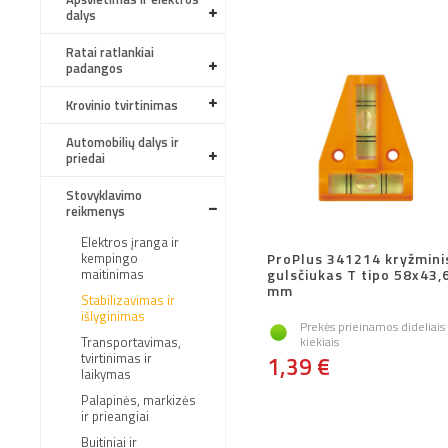
dalys
Ratai ratlankiai
padangos
Krovinio tvirtinimas
Automobilių dalys ir
priedai
Stovyklavimo
reikmenys
Elektros įranga ir
kempingo
ProPlus 341214 kryžmini
maitinimas
gulsčiukas T tipo 58x43,
mm
Stabilizavimas ir
išlyginimas
Prekės prieinamos dideliais
Transportavimas,
kiekiais
tvirtinimas ir
1,39 €
laikymas
Palapinės, markizės
ir prieangiai
Buitiniai ir