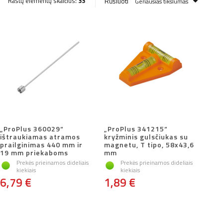
Rūšiuoti
Rastų elementų skaičius:
33
Geriausias tikslumas
„ProPlus 360029“
„ProPlus 341215“
ištraukiamas atramos
kryžminis gulsčiukas su
prailginimas 440 mm ir
magnetu, T tipo, 58x43,6
19 mm priekaboms
mm
Prekės prieinamos dideliais
Prekės prieinamos dideliais
kiekiais
kiekiais
6,79 €
1,89 €