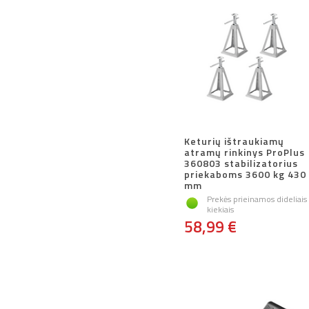
Keturių ištraukiamų
atramų rinkinys ProPlus
360803 stabilizatorius
priekaboms 3600 kg 430
mm
Prekės prieinamos dideliais
kiekiais
58,99 €