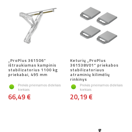
„ProPlus 361506“
Keturių „ProPlus
ištraukiamas kampinis
361538V01“ priekabos
stabilizatorius 1100 kg
stabilizatoriaus
priekabai, 495 mm
atraminių kilimėlių
rinkinys
Prekės prieinamos dideliais
Prekės prieinamos dideliais
kiekiais
kiekiais
66,49 €
20,19 €