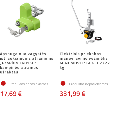
Apsauga nuo vagystės
Elektrinis priekabos
ištraukiamoms atramoms
manevravimo vežimėlis
„ProPlus 360150“
MINI MOVER GEN 3 2722
kampinės atramos
kg
užraktas
Produktas nepasiekiamas
Produktas nepasiekiamas
17,69 €
331,99 €