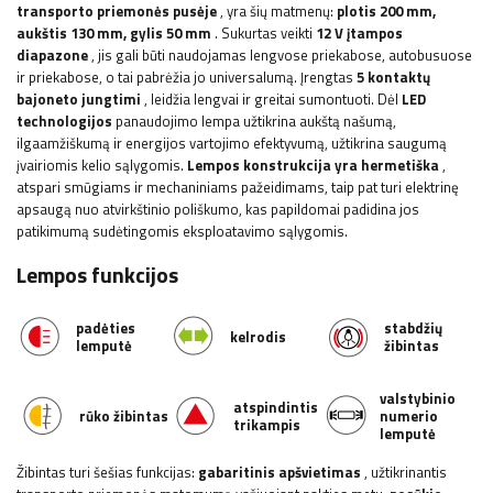
transporto priemonės pusėje
, yra šių matmenų:
plotis
200 mm,
aukštis 130 mm, gylis 50 mm
. Sukurtas veikti
12 V įtampos
diapazone
, jis gali būti naudojamas lengvose priekabose, autobusuose
ir priekabose, o tai pabrėžia jo universalumą. Įrengtas
5 kontaktų
bajoneto jungtimi
, leidžia lengvai ir greitai sumontuoti. Dėl
LED
technologijos
panaudojimo lempa užtikrina aukštą našumą,
ilgaamžiškumą ir energijos vartojimo efektyvumą, užtikrina saugumą
įvairiomis kelio sąlygomis.
Lempos konstrukcija yra hermetiška
,
atspari smūgiams ir mechaniniams pažeidimams, taip pat turi elektrinę
apsaugą nuo atvirkštinio poliškumo, kas papildomai padidina jos
patikimumą sudėtingomis eksploatavimo sąlygomis.
Lempos funkcijos
padėties
stabdžių
kelrodis
lemputė
žibintas
valstybinio
atspindintis
rūko žibintas
numerio
trikampis
lemputė
Žibintas turi šešias funkcijas:
gabaritinis apšvietimas
, užtikrinantis