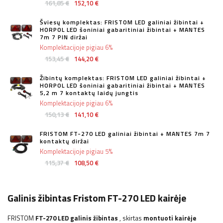
161,85 €
152,10 €
Šviesų komplektas: FRISTOM LED galiniai žibintai +
HORPOL LED šoniniai gabaritiniai žibintai + MANTES
7m 7 PIN diržai
Komplektacijoje pigiau 6%
153,45 €
144,20 €
Žibintų komplektas: FRISTOM LED galiniai žibintai +
HORPOL LED šoniniai gabaritiniai žibintai + MANTES
5,2 m 7 kontaktų laidų jungtis
Komplektacijoje pigiau 6%
150,13 €
141,10 €
FRISTOM FT-270 LED galiniai žibintai + MANTES 7m 7
kontaktų diržai
Komplektacijoje pigiau 5%
115,37 €
108,50 €
Galinis žibintas Fristom FT-270 LED kairėje
FRISTOM
FT-270 LED galinis žibintas
, skirtas
montuoti kairėje