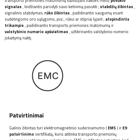
transporto priemonės matomumą važiuojant nakties metu;
posūkio
signalas
, leidžiantis parodyti savo ketinimą pasukti
;
stabdžių žibintas
,
signalinis stabdymas;
rūko žibintas
, padidinantis saugumą esant
sudėtingoms oro sąlygoms, pvz., rūkui ar stipriai lyjant
;
atspindintis
trikampis
, padidinantis transporto priemonės matomumą ir
valstybinio numerio apšvietimas
, užtikrinantis valstybinio numerio
įskaitymą naktį.
Patvirtinimai
Galinis žibintas turi elektromagnetinio suderinamumo (
EMS
) ir
E9
patvirtinimo
sertifikatą, kuris atitinka transporto priemonių