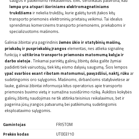
saugos ir patikimumo reikalavimus. EMC sertifikatas patvirtina, kad
lempa yra atspari išoriniams elektromagnetiniams
trukdžiams
ir nekelia trukdžių, kurie galėtų turėti įtakos kitų
transporto priemonės elektroninių prietaisų veikimui. Tai idealus
sprendimas komercinėms transporto priemonėms, priekaboms ir
specializuotoms mašinoms.
Galiniai žibintai yra pagrindinis
žemės ūkio ir statybinių mašinų,
priekabų ir puspriekabių įrangos
elementas, nes atlieka signalinę
funkciją ir
užtikrina transporto priemonės matomumą kelyje ir
darbo vietoje
. Tinkamai parinktų galinių žibintų dėka galite žymiai
padidinti tiek vairuotojų, tiek kitų eismo dalyvių saugumą. Šios lempos
ypač svarbios esant ribotam matomumui, pavyzdžiui, naktį, rūku
ar
sudėtingomis oro sąlygomis. Mašinoms, dirbančioms statybvietėse ar
lauke, galiniai žibintai informuoja kitus operatorius apie transporto
priemonės buvimo vietą ir sumažina susidūrimo riziką. Aukštos kokybės
galinių žibintų naudojimas ne tik atitinka teisinius reikalavimus, bet ir
pagerina jūsų įrangos patvarumą bei patikimumą sudėtingomis
eksploatavimo sąlygomis.
Gamintojas
FRISTOM
Prekės kodas
UT003710