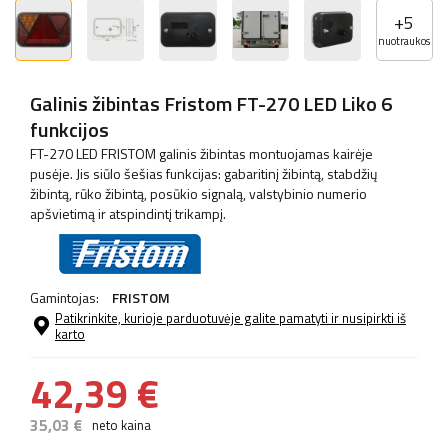
+
5
nuotraukos
Galinis žibintas Fristom FT-270 LED Liko 6
funkcijos
FT-270 LED FRISTOM galinis žibintas montuojamas kairėje
pusėje. Jis siūlo šešias funkcijas: gabaritinį žibintą, stabdžių
žibintą, rūko žibintą, posūkio signalą, valstybinio numerio
apšvietimą ir atspindintį trikampį.
Gamintojas:
FRISTOM
Patikrinkite, kurioje parduotuvėje galite pamatyti ir nusipirkti iš
karto
42,39 €
35,03 €
neto kaina