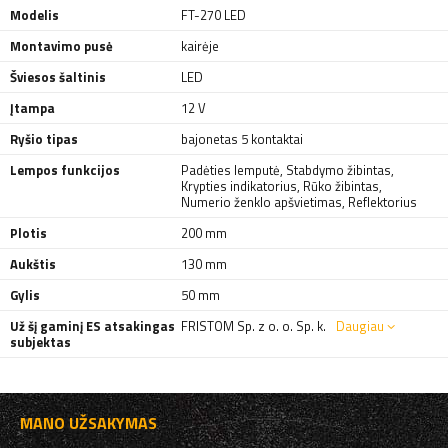
Modelis
FT-270 LED
Montavimo pusė
kairėje
Šviesos šaltinis
LED
Įtampa
12 V
Ryšio tipas
bajonetas 5 kontaktai
Lempos funkcijos
Padėties lemputė
,
Stabdymo žibintas
,
Krypties indikatorius
,
Rūko žibintas
,
Numerio ženklo apšvietimas
,
Reflektorius
Plotis
200 mm
Aukštis
130 mm
Gylis
50 mm
Už šį gaminį ES atsakingas
FRISTOM Sp. z o. o. Sp. k.
Daugiau
subjektas
MANO UŽSAKYMAS