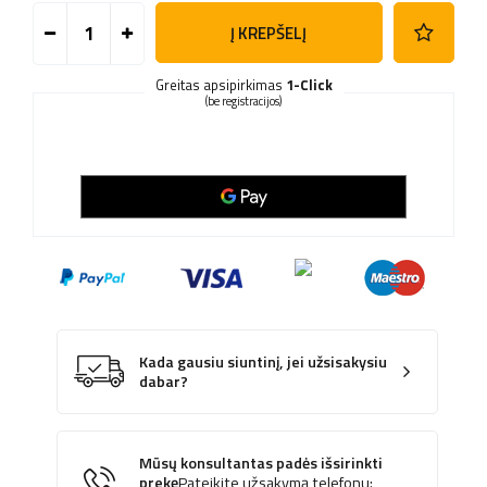
Į KREPŠELĮ
Greitas apsipirkimas
1-Click
(be registracijos)
Kada gausiu siuntinį, jei užsisakysiu
dabar?
Mūsų konsultantas padės išsirinkti
prekę
Pateikite užsakymą telefonu: