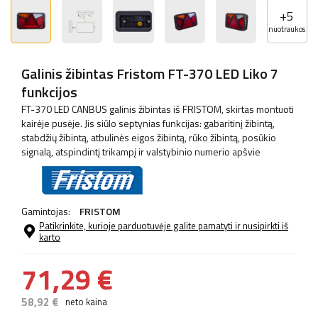
+
5
nuotraukos
Galinis žibintas Fristom FT-370 LED Liko 7
funkcijos
FT-370 LED CANBUS galinis žibintas iš FRISTOM, skirtas montuoti
kairėje pusėje. Jis siūlo septynias funkcijas: gabaritinį žibintą,
stabdžių žibintą, atbulinės eigos žibintą, rūko žibintą, posūkio
signalą, atspindintį trikampį ir valstybinio numerio apšvie
Gamintojas:
FRISTOM
Patikrinkite, kurioje parduotuvėje galite pamatyti ir nusipirkti iš
karto
71,29 €
58,92 €
neto kaina