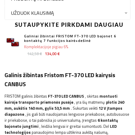
UŽDUOK KLAUSIMĄ
SUTAUPYKITE PIRKDAMI DAUGIAU
Galiniai žibintai FRISTOM FT-370 LED bajonet 6
kontaktų 7 funkcijos kairė+dešinė
Komplektacijoje pigiau 6%
142,58 €
134,00 €
Galinis žibintas Fristom FT-370 LED kairysis
CANBUS
FRISTOM galinis žibintas
FT-370 LED
CANBUS
, skirtas
montuoti
kairėje transporto priemonės pusėje
, yra šių matmenų:
plotis
240
mm, aukštis 140 mm, gylis 53,5 mm
. Sukurtas veikti
12 V įtampos
diapazone
, jis gali būti naudojamas lengvose priekabose, autobusuose
ir priekabose, o tai pabrėžia jo universalumą. Įrengtas
6 kontaktų
bajoneto jungtimi
, leidžia lengvai ir greitai sumontuoti. Dėl
LED
technologijos
panaudojimo lempa užtikrina aukštą našumą,