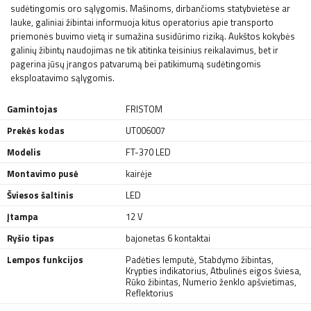
sudėtingomis oro sąlygomis. Mašinoms, dirbančioms statybvietėse ar
lauke, galiniai žibintai informuoja kitus operatorius apie transporto
priemonės buvimo vietą ir sumažina susidūrimo riziką. Aukštos kokybės
galinių žibintų naudojimas ne tik atitinka teisinius reikalavimus, bet ir
pagerina jūsų įrangos patvarumą bei patikimumą sudėtingomis
eksploatavimo sąlygomis.
Gamintojas
FRISTOM
Prekės kodas
UT006007
Modelis
FT-370 LED
Montavimo pusė
kairėje
Šviesos šaltinis
LED
Įtampa
12 V
Ryšio tipas
bajonetas 6 kontaktai
Lempos funkcijos
Padėties lemputė
,
Stabdymo žibintas
,
Krypties indikatorius
,
Atbulinės eigos šviesa
,
Rūko žibintas
,
Numerio ženklo apšvietimas
,
Reflektorius