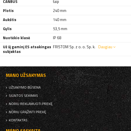
CANBUS
taip
Plotis
240 mm
Aukštis
140 mm
Gylis
53,5 mm
Nuotėkio klasė
IP 68
Už šį gaminį ES atsakingas
FRISTOM Sp. z o. o. Sp. k.
Daugiau
subjektas
MANO UŽSAKYMAS
UŽSAKYMO BŪSENA
SIUNTOS SEKIMAS
NORIU REKLAMUOTI PREKĘ
NORIU GRĄŽINTI PREKĘ
KONTAKTAS
MANO SĄSKAITA