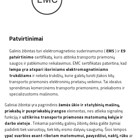
Patvirtinimai
Galinis žibintas turi elektromagnetinio suderinamumo (
EMS
) ir
E9
patvirtinimo
sertifikatą, kuris atitinka transporto priemonių
saugos ir patikimumo reikalavimus. EMC sertifikatas patvirtina, kad
lempa yra atspari išoriniams elektromagnetiniams
trukdžiams
ir nekelia trukdžių, kurie galėtų turėti įtakos kitų
transporto priemonės elektroninių prietaisų veikimui. Tai idealus
sprendimas komercinėms transporto priemonėms, priekaboms ir
specializuotoms mašinoms.
Galiniai žibintai yra pagrindinis
žemės ūkio ir statybinių mašinų,
priekabų ir puspriekabių įrangos
elementas, nes atlieka signalinę
funkciją ir
užtikrina transporto priemonės matomumą kelyje ir
darbo vietoje
. Tinkamai parinktų galinių žibintų dėka galite žymiai
padidinti tiek vairuotojų, tiek kitų eismo dalyvių saugumą. Šios lempos
ypač svarbios esant ribotam matomumui, pavyzdžiui, naktį, rūku
ar