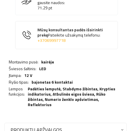
gausite naudos:
71.29
pt
Mūsų konsultantas padės išsirinkti
prekę
Pateikite užsakymą telefonu:
+37069997718
Montavimo pusė:
kairėje
Šviesos šaltinis:
LED
Įtampa:
12 V
Ryšio tipas:
bajonetas 6 kontaktai
Lempos
Padėties lemputė,
Stabdymo žibintas
,
Krypties
funkcijos:
indikatorius
,
Atbulinės eigos šviesa
,
Rūko
žibintas
,
Numerio ženklo apšvietimas
,
Reflektorius
PRODUKTŲ APŽVALGOS