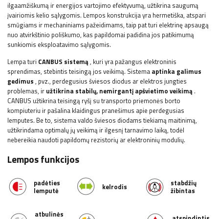
ilgaamžiškumą ir energijos vartojimo efektyvumą, užtikrina saugumą
įvairiomis kelio sąlygomis.
Lempos konstrukcija yra hermetiška, atspari
smūgiams ir mechaniniams pažeidimams, taip pat turi elektrinę apsaugą
nuo atvirkštinio poliškumo, kas papildomai padidina jos patikimumą
sunkiomis eksploatavimo sąlygomis.
Lempa turi
CANBUS sistemą
, kuri yra pažangus elektroninis
sprendimas, stebintis teisingą jos veikimą. Sistema
aptinka galimus
gedimus
, pvz., perdegusius šviesos diodus ar elektros jungties
problemas, ir
užtikrina stabilų, nemirgantį apšvietimo veikimą
.
CANBUS užtikrina teisingą ryšį su transporto priemonės borto
kompiuteriu ir pašalina klaidingus pranešimus apie perdegusias
lemputes. Be to, sistema valdo šviesos diodams tiekiamą maitinimą,
užtikrindama optimalų jų veikimą ir ilgesnį tarnavimo laiką, todėl
nebereikia naudoti papildomų rezistorių ar elektroninių modulių.
Lempos funkcijos
padėties
stabdžių
kelrodis
lemputė
žibintas
atbulinės
atspindintis