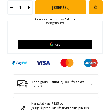
Į KREPŠELĮ
Greitas apsipirkimas
1-Click
(be registracijos)
Kada gausiu siuntinį, jei užsisakysiu
dabar?
Kaina taškais:
7129
pt
Įsigiję šį produktą už grynuosius pinigus