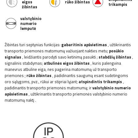
eigos
rūko žibintas
trikampis
žibintas
valstybinio
numerio
lemputė
Žibintas turi septynias funkcijas:
gabaritinis apšvietimas
, užtikrinantis
transporto priemonės matomumą važiuojant nakties metu;
posūkio
signalas
, leidžiantis parodyti savo ketinimą pasukti
;
stabdžių žibintas
,
signalinis stabdymas;
atbulinės eigos žibintas
, kuris palengvina
manevrus atbuline eiga, nes pagerina matomumą už transporto
priemonės
;
rūko žibintas
, padidinantis saugumą esant sudėtingoms
oro sąlygoms, pvz., rūkui ar stipriai lyjant;
atspindintis trikampis
,
padidinantis transporto priemonės matomumą; ir
valstybinio numerio
apšvietimas
, užtikrinantis transporto priemonės valstybinio numerio
matomumą naktį
.