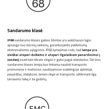
Sandarumo klasė
IP68
sandarumo klasės galinis žibintas yra aukščiausio lygio
apsauga nuo išorinių veiksnių, garantuojantis patikimumą
ekstremaliomis sąlygomis. IP68 žymėjimas rodo, kad
lempa yra
visiškai atspari dulkėms ir atspari ilgalaikiam panardinimui į
vandenį
esant tam tikram slėgiui ir gyliui pagal standartus. Dėl šios
sandarumo klasės lempa bus tinkama naudoti transporto
priemonėse ir mašinose, naudojamose sudėtingoje aplinkoje,
pavyzdžiui, statybose, žemės ūkyje ar transporte, užtikrinant ilgą
tarnavimo laiką ir be gedimų.