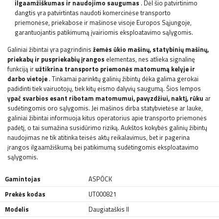
ilgaamžiškumas ir naudojimo saugumas
. Dėl šio patvirtinimo
dangtis yra patvirtintas naudoti komercinėse transporto
priemonėse, priekabose ir mašinose visoje Europos Sąjungoje,
garantuojantis patikimumą įvairiomis eksploatavimo sąlygomis.
Galiniai žibintai yra pagrindinis
žemės ūkio mašinų, statybinių mašinų,
priekabų ir puspriekabių įrangos
elementas, nes atlieka signalinę
funkciją ir
užtikrina transporto priemonės matomumą kelyje ir
darbo vietoje
. Tinkamai parinktų galinių žibintų dėka galima gerokai
padidinti tiek vairuotojų, tiek kitų eismo dalyvių saugumą. Šios lempos
ypač svarbios esant ribotam matomumui, pavyzdžiui, naktį, rūku
ar
sudėtingomis oro sąlygomis. Jei mašinos dirba statybvietėse ar lauke,
galiniai žibintai informuoja kitus operatorius apie transporto priemonės
padėtį, o tai sumažina susidūrimo riziką. Aukštos kokybės galinių žibintų
naudojimas ne tik atitinka teisės aktų reikalavimus, bet ir pagerina
įrangos ilgaamžiškumą bei patikimumą sudėtingomis eksploatavimo
sąlygomis.
Gamintojas
ASPÖCK
Prekės kodas
UT000821
Modelis
Daugiataškis II