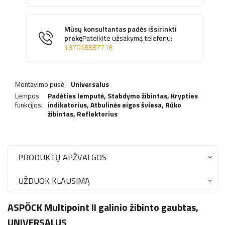
Mūsų konsultantas padės išsirinkti
prekę
Pateikite užsakymą telefonu:
+37069997718
Montavimo pusė:
Universalus
Lempos
Padėties lemputė,
Stabdymo žibintas
,
Krypties
funkcijos:
indikatorius
,
Atbulinės eigos šviesa
,
Rūko
žibintas
,
Reflektorius
PRODUKTŲ APŽVALGOS
UŽDUOK KLAUSIMĄ
ASPÖCK Multipoint II galinio žibinto gaubtas,
UNIVERSALUS