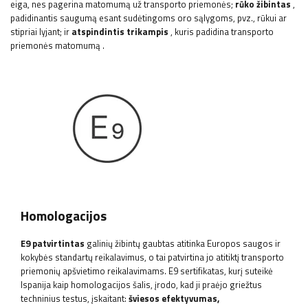
eiga, nes pagerina matomumą už transporto priemonės;
rūko žibintas
,
padidinantis saugumą esant sudėtingoms oro sąlygoms, pvz., rūkui ar
stipriai lyjant;
ir
atspindintis trikampis
, kuris padidina transporto
priemonės matomumą
.
Homologacijos
E9 patvirtintas
galinių žibintų gaubtas atitinka Europos saugos ir
kokybės standartų reikalavimus, o tai patvirtina jo atitiktį transporto
priemonių apšvietimo reikalavimams. E9 sertifikatas, kurį suteikė
Ispanija kaip homologacijos šalis, įrodo, kad ji praėjo griežtus
techninius testus, įskaitant:
šviesos efektyvumas,