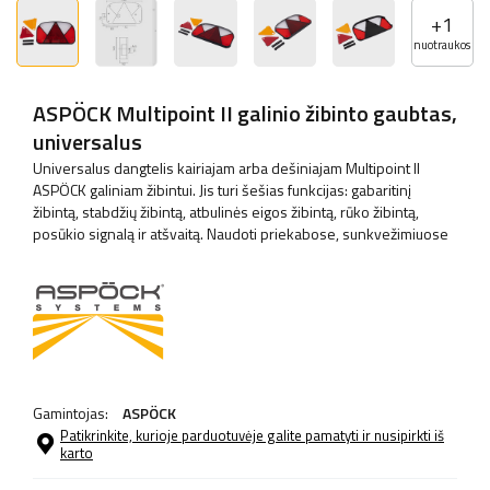
+
1
nuotraukos
ASPÖCK Multipoint II galinio žibinto gaubtas,
universalus
Universalus dangtelis kairiajam arba dešiniajam Multipoint II
ASPÖCK galiniam žibintui. Jis turi šešias funkcijas: gabaritinį
žibintą, stabdžių žibintą, atbulinės eigos žibintą, rūko žibintą,
posūkio signalą ir atšvaitą. Naudoti priekabose, sunkvežimiuose
Gamintojas:
ASPÖCK
Patikrinkite, kurioje parduotuvėje galite pamatyti ir nusipirkti iš
karto