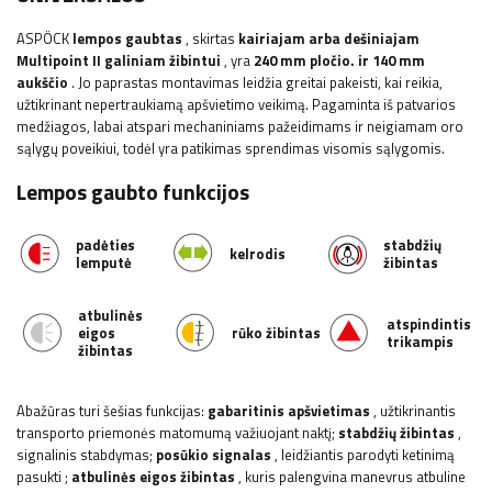
ASPÖCK
lempos gaubtas
, skirtas
kairiajam arba dešiniajam
Multipoint II galiniam žibintui
, yra
240 mm pločio.
ir 140 mm
aukščio
. Jo paprastas montavimas leidžia greitai pakeisti, kai reikia,
užtikrinant nepertraukiamą apšvietimo veikimą. Pagaminta iš patvarios
medžiagos, labai atspari mechaniniams pažeidimams ir neigiamam oro
sąlygų poveikiui, todėl yra patikimas sprendimas visomis sąlygomis.
Lempos gaubto funkcijos
padėties
stabdžių
kelrodis
lemputė
žibintas
atbulinės
atspindintis
eigos
rūko žibintas
trikampis
žibintas
Abažūras turi šešias funkcijas:
gabaritinis apšvietimas
, užtikrinantis
transporto priemonės matomumą važiuojant naktį;
stabdžių žibintas
,
signalinis stabdymas;
posūkio signalas
, leidžiantis parodyti ketinimą
pasukti
;
atbulinės eigos
žibintas
,
kuris palengvina manevrus atbuline