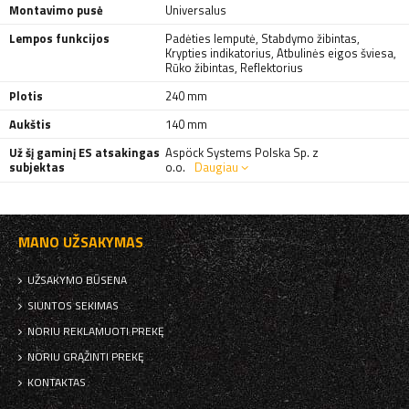
Montavimo pusė
Universalus
Lempos funkcijos
Padėties lemputė
,
Stabdymo žibintas
,
Krypties indikatorius
,
Atbulinės eigos šviesa
,
Rūko žibintas
,
Reflektorius
Plotis
240 mm
Aukštis
140 mm
Už šį gaminį ES atsakingas
Aspöck Systems Polska Sp. z
subjektas
o.o.
Daugiau
MANO UŽSAKYMAS
UŽSAKYMO BŪSENA
SIUNTOS SEKIMAS
NORIU REKLAMUOTI PREKĘ
NORIU GRĄŽINTI PREKĘ
KONTAKTAS