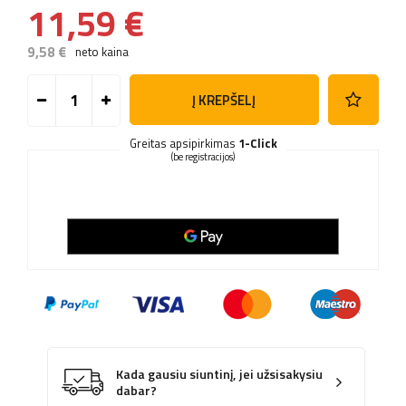
11,59 €
9,58 €
neto kaina
Į KREPŠELĮ
Greitas apsipirkimas
1-Click
(be registracijos)
Kada gausiu siuntinį, jei užsisakysiu
dabar?