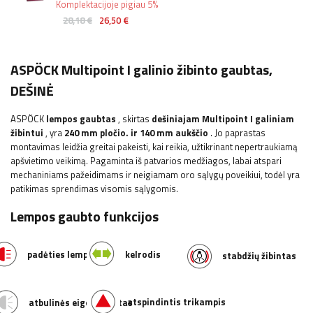
Komplektacijoje pigiau 5%
28,18 €
26,50 €
ASPÖCK Multipoint I galinio žibinto gaubtas,
DEŠINĖ
ASPÖCK
lempos gaubtas
, skirtas
dešiniajam Multipoint I galiniam
žibintui
, yra
240 mm pločio.
ir 140 mm aukščio
. Jo paprastas
montavimas leidžia greitai pakeisti, kai reikia, užtikrinant nepertraukiamą
apšvietimo veikimą. Pagaminta iš patvarios medžiagos, labai atspari
mechaniniams pažeidimams ir neigiamam oro sąlygų poveikiui, todėl yra
patikimas sprendimas visomis sąlygomis.
Lempos gaubto funkcijos
padėties lemputė
kelrodis
stabdžių žibintas
atspindintis trikampis
atbulinės eigos žibintas