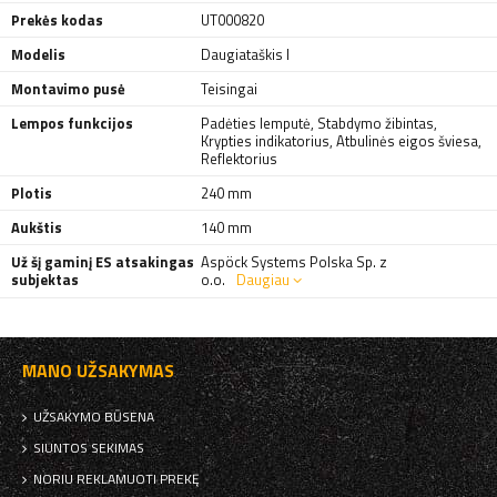
Prekės kodas
UT000820
Modelis
Daugiataškis I
Montavimo pusė
Teisingai
Lempos funkcijos
Padėties lemputė
,
Stabdymo žibintas
,
Krypties indikatorius
,
Atbulinės eigos šviesa
,
Reflektorius
Plotis
240 mm
Aukštis
140 mm
Už šį gaminį ES atsakingas
Aspöck Systems Polska Sp. z
subjektas
o.o.
Daugiau
MANO UŽSAKYMAS
UŽSAKYMO BŪSENA
SIUNTOS SEKIMAS
NORIU REKLAMUOTI PREKĘ