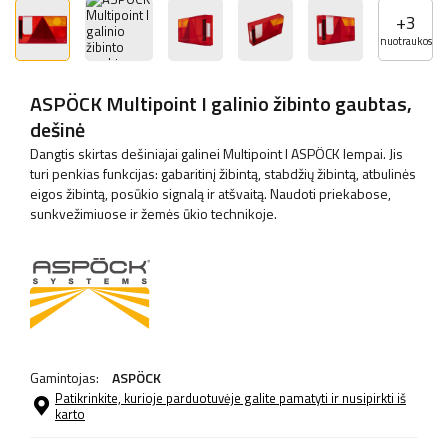
+
3
nuotraukos
ASPÖCK Multipoint I galinio žibinto gaubtas,
dešinė
Dangtis skirtas dešiniajai galinei Multipoint I ASPÖCK lempai. Jis
turi penkias funkcijas: gabaritinį žibintą, stabdžių žibintą, atbulinės
eigos žibintą, posūkio signalą ir atšvaitą. Naudoti priekabose,
sunkvežimiuose ir žemės ūkio technikoje.
Gamintojas:
ASPÖCK
Patikrinkite, kurioje parduotuvėje galite pamatyti ir nusipirkti iš
karto