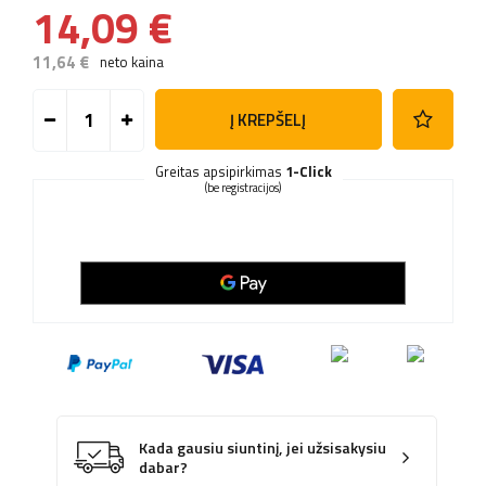
14,09 €
11,64 €
neto kaina
Į KREPŠELĮ
Greitas apsipirkimas
1-Click
(be registracijos)
Kada gausiu siuntinį, jei užsisakysiu
dabar?