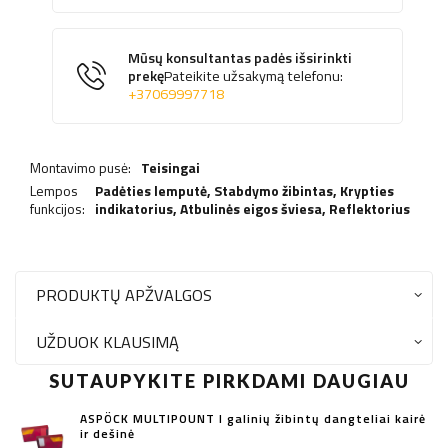
Mūsų konsultantas padės išsirinkti
prekę
Pateikite užsakymą telefonu:
+37069997718
Montavimo pusė:
Teisingai
Lempos
Padėties lemputė,
Stabdymo žibintas
,
Krypties
funkcijos:
indikatorius
,
Atbulinės eigos šviesa
,
Reflektorius
PRODUKTŲ APŽVALGOS
UŽDUOK KLAUSIMĄ
SUTAUPYKITE PIRKDAMI DAUGIAU
ASPÖCK MULTIPOUNT I galinių žibintų dangteliai kairė
ir dešinė