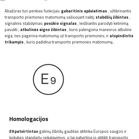
Abažūras turi penkias funkcijas:
gabaritinis apšvietimas
, užtikrinantis
transporto priemonės matomumą važiuojant naktį;
stabdžių žibintas
,
signalinis stabdymas;
posūkio signalas
, leidžiantis parodyti ketinimą
pasukti
;
atbulinės eigos
žibintas
,
kuris palengvina manevrus atbuline
eiga, nes pagerina matomumą už transporto priemonės;
ir
atspindintis
trikampis
, kuris padidina transporto priemonės matomumą
.
Homologacijos
E9 patvirtintas
galinių žibintų gaubtas atitinka Europos saugos ir
kokybės standartų reikalavimus, o tai patvirtina jo atitiktį transporto