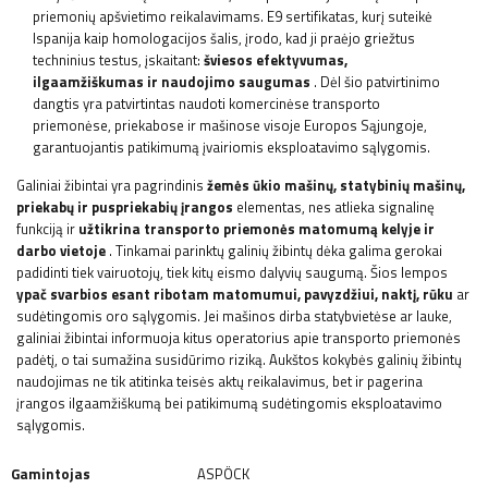
priemonių apšvietimo reikalavimams. E9 sertifikatas, kurį suteikė
Ispanija kaip homologacijos šalis, įrodo, kad ji praėjo griežtus
techninius testus, įskaitant:
šviesos efektyvumas,
ilgaamžiškumas ir naudojimo saugumas
. Dėl šio patvirtinimo
dangtis yra patvirtintas naudoti komercinėse transporto
priemonėse, priekabose ir mašinose visoje Europos Sąjungoje,
garantuojantis patikimumą įvairiomis eksploatavimo sąlygomis.
Galiniai žibintai yra pagrindinis
žemės ūkio mašinų, statybinių mašinų,
priekabų ir puspriekabių įrangos
elementas, nes atlieka signalinę
funkciją ir
užtikrina transporto priemonės matomumą kelyje ir
darbo vietoje
. Tinkamai parinktų galinių žibintų dėka galima gerokai
padidinti tiek vairuotojų, tiek kitų eismo dalyvių saugumą. Šios lempos
ypač svarbios esant ribotam matomumui, pavyzdžiui, naktį, rūku
ar
sudėtingomis oro sąlygomis. Jei mašinos dirba statybvietėse ar lauke,
galiniai žibintai informuoja kitus operatorius apie transporto priemonės
padėtį, o tai sumažina susidūrimo riziką. Aukštos kokybės galinių žibintų
naudojimas ne tik atitinka teisės aktų reikalavimus, bet ir pagerina
įrangos ilgaamžiškumą bei patikimumą sudėtingomis eksploatavimo
sąlygomis.
Gamintojas
ASPÖCK