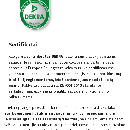
Sertifikatai
Kablys yra
sertifikuotas DEKRA
, patvirtinančiu atitiktį aukštiems
saugos, ilgaamžiškumo ir gamybos kokybės standartams pagal
dabartinius Europos Sąjungos reikalavimus. Šis sertifikatas yra
ypač svarbus priekabų komponentams, nes jis įrodo jų
patikimumą
ir atitiktį reglamentams, leidžiantiems juos naudoti kelių
eisme
. Kablys taip pat atitinka
ZN-001:2010 standarto
reikalavimus,
užtikrinantį jo atitiktį saugos ir funkcionalumo
reikalavimams.
Priekabų įranga, pavyzdžiui, kabliai ir šoniniai užraktai,
atlieka labai
svarbų vaidmenį užtikrinant gabenamų krovinių saugumą
.
Jie
leidžia saugiai ir greitai uždaryti bortus
, neleidžiant jiems atsidaryti
važiavimo metu. Jie naudojami visų tipų priekabose – nuo ​​transportavimo