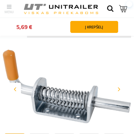
5,69 €
Į KREPŠELĮ
Atgal
Namai
Priekabų dalys ir priedai
Priekabų tvirtinimo detalės