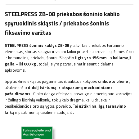
STEELPRESS ZB-08 priekabos šoninio kablio
spyruoklinis skląstis / priekabos šoninis
fiksavimo varžtas
STEELPRESS
šoninis kablys ZB-08
yra tvirtas priekabos tvirtinimo
elementas, skirtas saugiai ir visam laikui pritvirtinti krovininių, žemės ūkio
ir komunalinių priekabų šonus. Skląsčio
ilgis yra 156 mm
, o
keliamoji
galia –
iki
600 kg
, todėl jis yra patvarus net ir esant didelėms
apkrovoms.
Spyruoklinis skląstis pagamintas iš aukštos kokybės
cinkuoto plieno
,
užtikrinančio
didelį tvirtumą ir atsparumą mechaniniams
pažeidimams
. Cinko danga efektyviai apsaugo elementą nuo korozijos
ir žalingo išorinių veiksnių, tokių kaip drėgmė, kelių druska ir
besikeičiančios oro sąlygos, poveikio. Tai
užtikrina ilgą tarnavimo
laiką
ir patikimumą kasdien naudojant
.