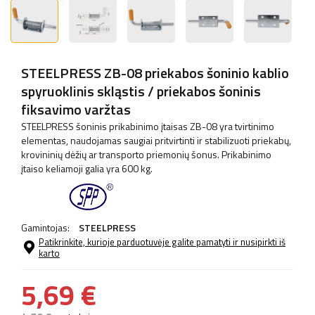
STEELPRESS ZB-08 priekabos šoninio kablio
spyruoklinis skląstis / priekabos šoninis
fiksavimo varžtas
STEELPRESS šoninis prikabinimo įtaisas ZB-08 yra tvirtinimo
elementas, naudojamas saugiai pritvirtinti ir stabilizuoti priekabų,
krovininių dėžių ar transporto priemonių šonus. Prikabinimo
įtaiso keliamoji galia yra 600 kg.
Gamintojas:
STEELPRESS
Patikrinkite, kurioje parduotuvėje galite pamatyti ir nusipirkti iš
karto
5,69 €