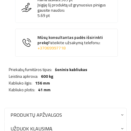
Įsigiję šį produktą už grynuosius pinigus
gausite naudos:
5.69
pt
Mūsų konsultantas padės išsirinkti
prekę
Pateikite užsakymą telefonu:
+37069997718
Priekabų furnitūros tipas:
šoninis kabliukas
Leistina apkrova:
600 kg
Kabliuko ilgis:
156 mm
Kabliuko plotis:
41 mm
PRODUKTŲ APŽVALGOS
UŽDUOK KLAUSIMĄ