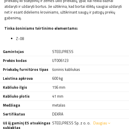
priekabų iki statybinių ir žemės ūkio priekabų, ypač kai reikia dažnai
atidaryti ir uždaryti bortus. Jie užtikrina, kad bortai išliktų saugiai uždaryti
net ir esant dideliems kroviniams, užtikrinant saugų ir patogų prekių
gabenimą.
Tinka šoniniams tvirtinimo elementams:
Z-08
Gamintojas
STEELPRESS
Prekės kodas
UT006123
Priekabų furnitūros tipas
šoninis kabliukas
Leistina apkrova
600 kg
Kabliuko ilgis
156 mm
Kabliuko plotis
41 mm
Medžiaga
metalas
Sertifikatas
DEKRA
Už šį gaminį ES atsakingas
STEELPRESS Sp. z o. o.
Daugiau
subjektas