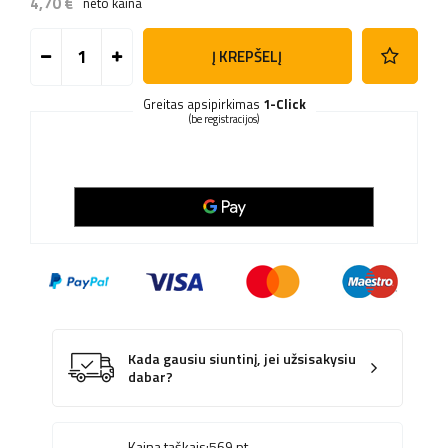
4,70 €
neto kaina
Į KREPŠELĮ
Greitas apsipirkimas
1-Click
(be registracijos)
Kada gausiu siuntinį, jei užsisakysiu
dabar?
Kaina taškais:
569
pt