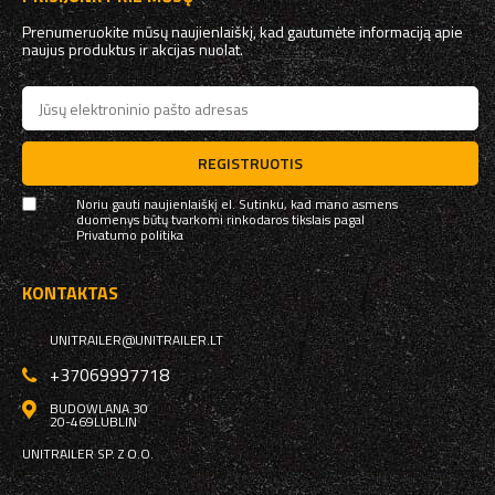
Prenumeruokite mūsų naujienlaiškį, kad gautumėte informaciją apie
naujus produktus ir akcijas nuolat.
REGISTRUOTIS
Noriu gauti naujienlaiškį el. Sutinku, kad mano asmens
duomenys būtų tvarkomi rinkodaros tikslais pagal
Privatumo politika
KONTAKTAS
UNITRAILER@UNITRAILER.LT
+37069997718
BUDOWLANA 30
20-469
LUBLIN
UNITRAILER SP. Z O.O.