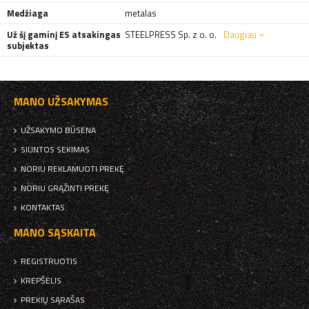
Medžiaga
metalas
Už šį gaminį ES atsakingas
STEELPRESS Sp. z o. o.
Daugiau
subjektas
MANO UŽSAKYMAS
UŽSAKYMO BŪSENA
SIUNTOS SEKIMAS
NORIU REKLAMUOTI PREKĘ
NORIU GRĄŽINTI PREKĘ
KONTAKTAS
MANO SĄSKAITA
REGISTRUOTIS
KREPŠELIS
PREKIŲ SĄRAŠAS