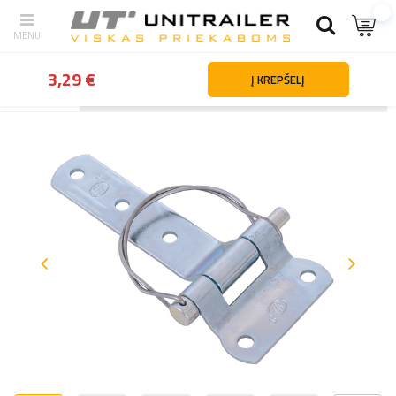
3,29 €
Į KREPŠELĮ
Atgal
Namai
Priekabų dalys ir priedai
Priekabų tvirtinimo detalės