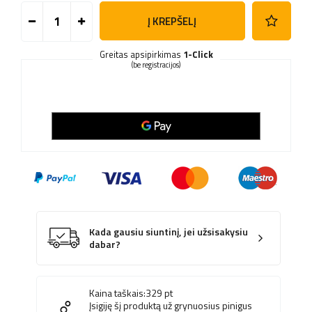
Į KREPŠELĮ
Greitas apsipirkimas
1-Click
(be registracijos)
Kada gausiu siuntinį, jei užsisakysiu
dabar?
Kaina taškais:
329
pt
Įsigiję šį produktą už grynuosius pinigus