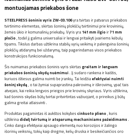
montuojamas priekabos šone
STEELPRESS
šoninis vyris ZW-03.106
yra tvirtas ir patvarus priekabos
tvirtinimo elementas, skirtas šoninių plokščių tvirtinimui prie krovininių,
žemės ūkio ir komunalinių priekabų. Vyris yra
141 mm ilgio
ir
71 mm
pločio
, todėl jį galima universaliai ir lengvai pritaikyti įvairiems kėbulų
tipams. Tikslus darbas užtikrina stabilų vyrių veikimą ir palengvina šoninių
plokščių atidarymą bei uždarymą, taip pagerindamas visos priekabos
konstrukcijos funkcionalumą.
Šis nuimamas priekabos šoninis vyris skirtas
greitam ir lengvam
priekabos šoninių skydų nuėmimui
. Jį sudaro rankena ir kaištis,
kuriuos ištiesus galima nuimti be įrankių. Tai leidžia
efektyviai nuimti
šoninį skydą
, o tai žymiai supaprastina pakrovimą ir iškrovimą, ypač tais
atvejais, kai reikia lengvos prieigos prie krovinių skyriaus. Vyris užtikrina,
kad šoninis skydas būtų tvirtai pritvirtintas važiuojant, o prireikus jį būtų
galima greitai atlaisvinti
.
Produktas pagamintas iš aukštos kokybės
cinkuoto plieno
, kuris
užtikrina
didelį tvirtumą ir atsparumą mechaniniams pažeidimams
.
Cinko danga efektyviai apsaugo elementą nuo korozijos ir žalingo
išorinių veiksnių, tokių kaip drėgmė, kelių druska ir besikeičiančios oro