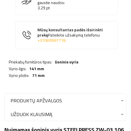
gausite naudos:
3.29
pt
Mūsų konsultantas padės išsirinkti
prekę
Pateikite užsakymą telefonu:
+37069997718
Priekabų furnitūros tipas:
šoninis vyris
Vyrio ilgis:
141 mm
Vyrio plotis:
71 mm
PRODUKTŲ APŽVALGOS
UŽDUOK KLAUSIMĄ
Nuimamas šoninis vyris STEELPRESS ZW-03.106,