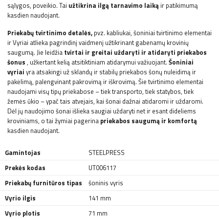
sąlygos, poveikio. Tai
užtikrina ilgą tarnavimo laiką
ir patikimumą
kasdien naudojant.
Priekabų tvirtinimo detalės,
pvz.
kabliukai, šoniniai tvirtinimo elementai
ir
Vyriai atlieka pagrindinį vaidmenį užtikrinant gabenamų krovinių
saugumą. Jie leidžia
tvirtai ir greitai uždaryti ir atidaryti priekabos
šonus
, užkertant kelią atsitiktiniam atidarymui važiuojant.
Šoniniai
vyriai
yra atsakingi už sklandų ir stabilų priekabos šonų nuleidimą ir
pakėlimą, palengvinant pakrovimą ir iškrovimą. Šie tvirtinimo elementai
naudojami visų tipų priekabose – tiek transporto, tiek statybos, tiek
žemės ūkio – ypač tais atvejais, kai šonai dažnai atidaromi ir uždaromi.
Dėl jų naudojimo šonai išlieka saugiai uždaryti net ir esant dideliems
kroviniams, o tai žymiai pagerina
priekabos saugumą ir komfortą
kasdien naudojant.
Gamintojas
STEELPRESS
Prekės kodas
UT006117
Priekabų furnitūros tipas
šoninis vyris
Vyrio ilgis
141 mm
Vyrio plotis
71 mm