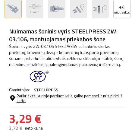
+
4
nuotraukos
Nuimamas šoninis vyris STEELPRESS ZW-
03.106, montuojamas priekabos šone
Šoninis vyris ZW-03.106 STEELPRESS su lankeliu skirtas
priekabų, krovininių dėžių ir komercinių transporto priemonių
šonams pritvirtinti ir atidaryti. Jis užtikrina sklandų ir stabilų šonų
nuleidimą ir pakėlimą, palengvindamas pakrovimą ir iškrovimą.
Gamintojas:
STEELPRESS
Patikrinkite, kurioje parduotuvėje galite pamatyti ir nusipirkti iš
karto
3,29 €
2,72 €
neto kaina