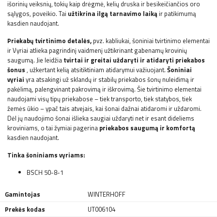
išorinių veiksnių, tokių kaip drėgmė, kelių druska ir besikeičiančios oro
sąlygos, poveikio. Tai
užtikrina ilgą tarnavimo laiką
ir patikimumą
kasdien naudojant.
Priekabų tvirtinimo detalės,
pvz.
kabliukai, šoniniai tvirtinimo elementai
ir
Vyriai atlieka pagrindinį vaidmenį užtikrinant gabenamų krovinių
saugumą. Jie leidžia
tvirtai ir greitai uždaryti ir atidaryti priekabos
šonus
, užkertant kelią atsitiktiniam atidarymui važiuojant.
Šoniniai
vyriai
yra atsakingi už sklandų ir stabilų priekabos šonų nuleidimą ir
pakėlimą, palengvinant pakrovimą ir iškrovimą. Šie tvirtinimo elementai
naudojami visų tipų priekabose – tiek transporto, tiek statybos, tiek
žemės ūkio – ypač tais atvejais, kai šonai dažnai atidaromi ir uždaromi.
Dėl jų naudojimo šonai išlieka saugiai uždaryti net ir esant dideliems
kroviniams, o tai žymiai pagerina
priekabos saugumą ir komfortą
kasdien naudojant.
Tinka šoniniams vyriams:
BSCH 50-8-1
Gamintojas
WINTERHOFF
Prekės kodas
UT006104