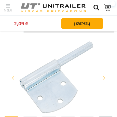
2,09 €
Į KREPŠELĮ
Atgal
Namai
Priekabų dalys ir priedai
Priekabų tvirtinimo detalės