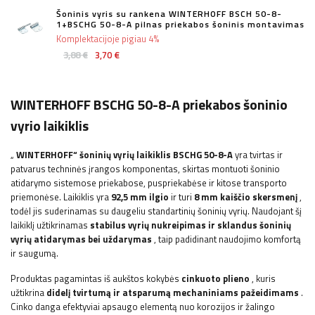
Šoninis vyris su rankena WINTERHOFF BSCH 50-8-
1+BSCHG 50-8-A pilnas priekabos šoninis montavimas
Komplektacijoje pigiau 4%
3,88 €
3,70 €
WINTERHOFF BSCHG 50-8-A priekabos šoninio
vyrio laikiklis
„
WINTERHOFF“
šoninių vyrių laikiklis BSCHG 50-8-A
yra tvirtas ir
patvarus techninės įrangos komponentas, skirtas montuoti šoninio
atidarymo sistemose priekabose, puspriekabėse ir kitose transporto
priemonėse. Laikiklis yra
92,5 mm ilgio
ir turi
8
mm
kaiščio skersmenį
,
todėl jis suderinamas su daugeliu standartinių šoninių vyrių. Naudojant šį
laikiklį užtikrinamas
stabilus vyrių nukreipimas ir sklandus šoninių
vyrių atidarymas bei uždarymas
, taip padidinant naudojimo komfortą
ir saugumą.
Produktas pagamintas iš aukštos kokybės
cinkuoto plieno
, kuris
užtikrina
didelį tvirtumą ir atsparumą mechaniniams pažeidimams
.
Cinko danga efektyviai apsaugo elementą nuo korozijos ir žalingo