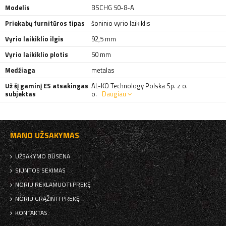
Modelis
BSCHG 50-8-A
Priekabų furnitūros tipas
šoninio vyrio laikiklis
Vyrio laikiklio ilgis
92,5 mm
Vyrio laikiklio plotis
50 mm
Medžiaga
metalas
Už šį gaminį ES atsakingas
AL-KO Technology Polska Sp. z o.
subjektas
o.
Daugiau
MANO UŽSAKYMAS
UŽSAKYMO BŪSENA
SIUNTOS SEKIMAS
NORIU REKLAMUOTI PREKĘ
NORIU GRĄŽINTI PREKĘ
KONTAKTAS