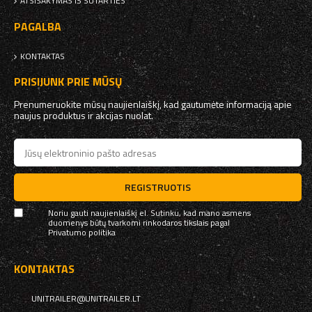
ATSISAKYMAS IŠ SUTARTIES
PAGALBA
KONTAKTAS
PRISIJUNK PRIE MŪSŲ
Prenumeruokite mūsų naujienlaiškį, kad gautumėte informaciją apie
naujus produktus ir akcijas nuolat.
REGISTRUOTIS
Noriu gauti naujienlaiškį el. Sutinku, kad mano asmens
duomenys būtų tvarkomi rinkodaros tikslais pagal
Privatumo politika
KONTAKTAS
UNITRAILER@UNITRAILER.LT