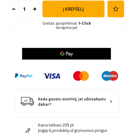
Į KREPŠELĮ
Greitas apsipirkimas
1-Click
(be registracijos)
Kada gausiu siuntinį, jei užsisakysiu
dabar?
Kaina taškais:
209
pt
Įsigiję šį produktą už grynuosius pinigus