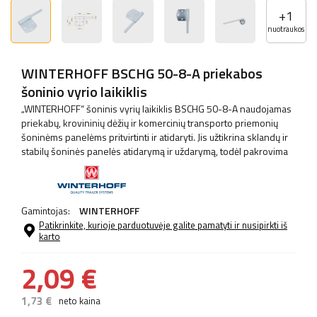
+
1
nuotraukos
WINTERHOFF BSCHG 50-8-A priekabos
šoninio vyrio laikiklis
„WINTERHOFF“ šoninis vyrių laikiklis BSCHG 50-8-A naudojamas
priekabų, krovininių dėžių ir komercinių transporto priemonių
šoninėms panelėms pritvirtinti ir atidaryti. Jis užtikrina sklandų ir
stabilų šoninės panelės atidarymą ir uždarymą, todėl pakrovima
Gamintojas:
WINTERHOFF
Patikrinkite, kurioje parduotuvėje galite pamatyti ir nusipirkti iš
karto
2,09 €
1,73 €
neto kaina