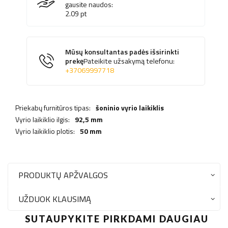
gausite naudos:
2.09
pt
Mūsų konsultantas padės išsirinkti
prekę
Pateikite užsakymą telefonu:
+37069997718
Priekabų furnitūros tipas:
šoninio vyrio laikiklis
Vyrio laikiklio ilgis:
92,5 mm
Vyrio laikiklio plotis:
50 mm
PRODUKTŲ APŽVALGOS
UŽDUOK KLAUSIMĄ
SUTAUPYKITE PIRKDAMI DAUGIAU