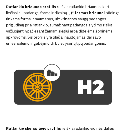
Ratlankio briaunos profilis
reiškia ratlankio briaunos, kuri
liečiasi su padanga, formą ir dizainą.
„J“ formos briaunai
būdinga
tinkama forma ir matmenys, užtikrinantys saugų padangos
prigludimą prie ratlankio, sumažinant padangos slydimo riziką
važiuojant, ypač esant žemam slėgiui arba didelėms šoninėms
apkrovoms. Šis profilis yra plačiai naudojamas dėl savo
universalumo ir gebėjimo dirbti su įvairių tipų padangomis.
Ratlankio skerspjūvio profilis
reiškia ratlankio vidinės dalies