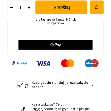
Į KREPŠELĮ
Greitas apsipirkimas
1-Click
(be registracijos)
Kada gausiu siuntinį, jei užsisakysiu
dabar?
Kaina taškais:
3479
pt
Įsigiję šį produktą už grynuosius pinigus