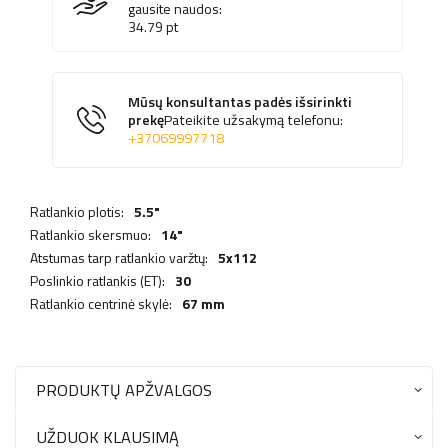
gausite naudos:
34.79
pt
Mūsų konsultantas padės išsirinkti
prekę
Pateikite užsakymą telefonu:
+37069997718
Ratlankio plotis:
5.5"
Ratlankio skersmuo:
14"
Atstumas tarp ratlankio varžtų:
5x112
Poslinkio ratlankis (ET):
30
Ratlankio centrinė skylė:
67 mm
PRODUKTŲ APŽVALGOS
UŽDUOK KLAUSIMĄ