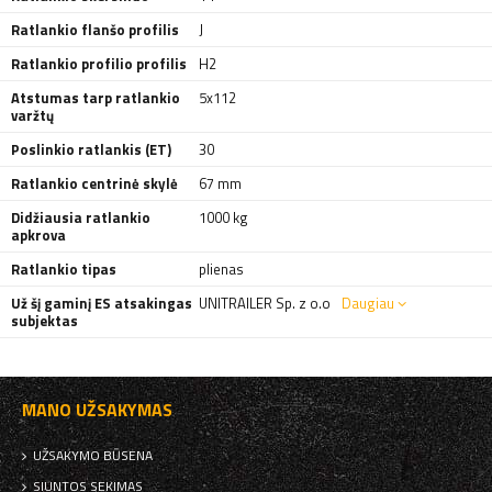
Ratlankio flanšo profilis
J
Ratlankio profilio profilis
H2
Atstumas tarp ratlankio
5x112
varžtų
Poslinkio ratlankis (ET)
30
Ratlankio centrinė skylė
67 mm
Didžiausia ratlankio
1000 kg
apkrova
Ratlankio tipas
plienas
Už šį gaminį ES atsakingas
UNITRAILER Sp. z o.o
Daugiau
subjektas
MANO UŽSAKYMAS
UŽSAKYMO BŪSENA
SIUNTOS SEKIMAS