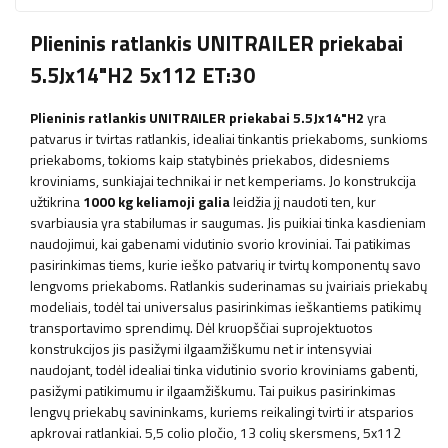
Plieninis ratlankis UNITRAILER priekabai
5.5Jx14"H2 5x112 ET:30
Plieninis ratlankis UNITRAILER priekabai 5.5Jx14"H2
yra
patvarus ir tvirtas ratlankis, idealiai tinkantis priekaboms, sunkioms
priekaboms, tokioms kaip statybinės priekabos, didesniems
kroviniams, sunkiajai technikai ir net kemperiams. Jo konstrukcija
užtikrina
1000 kg keliamoji galia
leidžia jį naudoti ten, kur
svarbiausia yra stabilumas ir saugumas.
Jis
puikiai tinka kasdieniam
naudojimui, kai gabenami vidutinio svorio kroviniai. Tai patikimas
pasirinkimas tiems, kurie ieško patvarių ir tvirtų komponentų savo
lengvoms priekaboms. Ratlankis suderinamas su įvairiais priekabų
modeliais, todėl tai universalus pasirinkimas ieškantiems patikimų
transportavimo sprendimų. Dėl kruopščiai suprojektuotos
konstrukcijos jis pasižymi ilgaamžiškumu net ir intensyviai
naudojant, todėl idealiai tinka vidutinio svorio kroviniams gabenti,
pasižymi patikimumu ir ilgaamžiškumu. Tai puikus pasirinkimas
lengvų priekabų savininkams, kuriems reikalingi tvirti ir atsparios
apkrovai ratlankiai. 5,5 colio pločio, 13 colių skersmens, 5x112