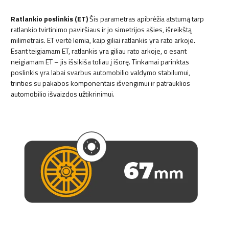
Ratlankio poslinkis (ET)
Šis parametras apibrėžia atstumą tarp
ratlankio tvirtinimo paviršiaus ir jo simetrijos ašies, išreikštą
milimetrais. ET vertė lemia, kaip giliai ratlankis yra rato arkoje.
Esant teigiamam ET, ratlankis yra giliau rato arkoje, o esant
neigiamam ET – jis išsikiša toliau į išorę. Tinkamai parinktas
poslinkis yra labai svarbus automobilio valdymo stabilumui,
trinties su pakabos komponentais išvengimui ir patrauklios
automobilio išvaizdos užtikrinimui.