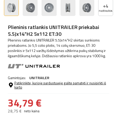
+
4
nuotraukos
Plieninis ratlankis UNITRAILER priekabai
5.5Jx14"H2 5x112 ET:30
Plieninis ratlankis UNITRAILER 5.5Jx14"H2 skirtas sunkioms
priekaboms. Jo 5,5 colio plotis, 14 colių skersmuo, ET: 30
poslinkis ir 5x112 varžtų išdėstymas užtikrina puikų stabilumą ir
ilgaamžiškumą kelyje. Didžiausia ratlankio apkrova yra 1000 kg.
Gamintojas:
UNITRAILER
Patikrinkite, kurioje parduotuvėje galite pamatyti ir nusipirkti iš
karto
34,79 €
28,75 €
neto kaina