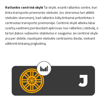
Ratlankio centrinė skylė
Tai skylė, esanti ratlankio centre, kuri
tinka transporto priemonės stebulei. Jos skersmuo turi atitikti
stebulės skersmenį, kad ratlankis būtų tinkamai pritvirtintas ir
centruotas transporto priemonėje. Centrinė skylė atlieka labai
svarbų vaidmenį perduodant apkrovas nuo ratlankio į stebulę, o
tai turi įtakos važiavimo stabilumui ir saugumui. Jei centrinė skylė
yra per didelė, naudojami stebulės centravimo žiedai, siekiant
užtikrinti tinkamą prigludimą.