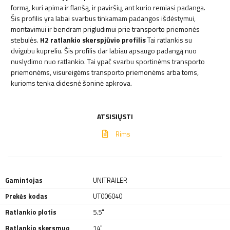
formą, kuri apima ir flanšą, ir paviršių, ant kurio remiasi padanga.
Šis profilis yra labai svarbus tinkamam padangos išdėstymui,
montavimui ir bendram prigludimui prie transporto priemonės
stebulės.
H2 ratlankio skerspjūvio profilis
Tai ratlankis su
dvigubu kupreliu. Šis profilis dar labiau apsaugo padangą nuo
nuslydimo nuo ratlankio. Tai ypač svarbu sportinėms transporto
priemonėms, visureigėms transporto priemonėms arba toms,
kurioms tenka didesnė šoninė apkrova.
ATSISIŲSTI
Rims
Gamintojas
UNITRAILER
Prekės kodas
UT006040
Ratlankio plotis
5.5"
Ratlankio skersmuo
14"