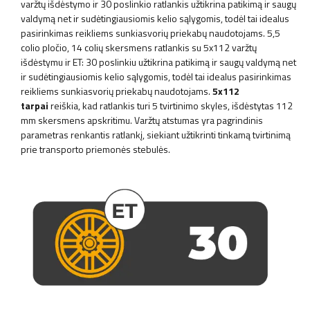
varžtų išdėstymo ir 30 poslinkio ratlankis užtikrina patikimą ir saugų
valdymą net ir sudėtingiausiomis kelio sąlygomis, todėl tai idealus
pasirinkimas reikliems sunkiasvorių priekabų naudotojams.
5,5
colio pločio, 14 colių skersmens ratlankis su 5x112 varžtų
išdėstymu ir ET: 30 poslinkiu užtikrina patikimą ir saugų valdymą net
ir sudėtingiausiomis kelio sąlygomis, todėl tai idealus pasirinkimas
reikliems sunkiasvorių priekabų naudotojams.
5x112
tarpai
reiškia, kad ratlankis turi 5 tvirtinimo skyles, išdėstytas 112
mm skersmens apskritimu. Varžtų atstumas yra pagrindinis
parametras renkantis ratlankį, siekiant užtikrinti tinkamą tvirtinimą
prie transporto priemonės stebulės.