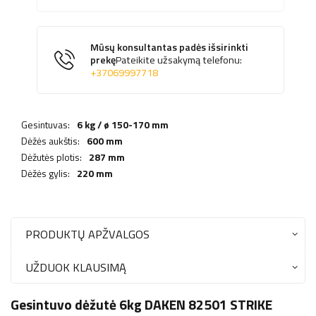
Mūsų konsultantas padės išsirinkti
prekę
Pateikite užsakymą telefonu:
+37069997718
Gesintuvas:
6 kg / ø 150-170 mm
Dėžės aukštis:
600 mm
Dėžutės plotis:
287 mm
Dėžės gylis:
220 mm
PRODUKTŲ APŽVALGOS
UŽDUOK KLAUSIMĄ
Gesintuvo dėžutė 6kg DAKEN 82501 STRIKE