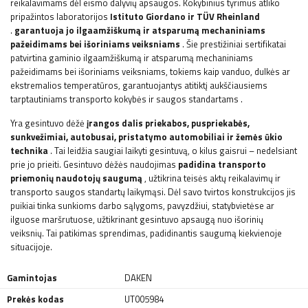
reikalavimams dėl eismo dalyvių apsaugos.
Kokybinius
tyrimus
atliko
pripažintos laboratorijos
Istituto Giordano ir TÜV Rheinland
.
garantuoja jo ilgaamžiškumą ir atsparumą mechaniniams
pažeidimams bei išoriniams veiksniams
. Šie prestižiniai sertifikatai
patvirtina gaminio ilgaamžiškumą ir atsparumą mechaniniams
pažeidimams bei išoriniams veiksniams, tokiems kaip vanduo, dulkės ar
ekstremalios temperatūros, garantuojantys atitiktį aukščiausiems
tarptautiniams transporto kokybės ir saugos standartams
.
Yra gesintuvo dėžė
įrangos dalis
priekabos, puspriekabės,
sunkvežimiai, autobusai, pristatymo automobiliai ir žemės ūkio
technika
. Tai leidžia saugiai laikyti gesintuvą, o kilus gaisrui – nedelsiant
prie jo prieiti. Gesintuvo dėžės naudojimas
padidina transporto
priemonių naudotojų saugumą
, užtikrina teisės aktų reikalavimų ir
transporto saugos standartų laikymąsi. Dėl savo tvirtos konstrukcijos jis
puikiai tinka sunkioms darbo sąlygoms, pavyzdžiui, statybvietėse ar
ilguose maršrutuose, užtikrinant gesintuvo apsaugą nuo išorinių
veiksnių. Tai patikimas sprendimas, padidinantis saugumą kiekvienoje
situacijoje.
Gamintojas
DAKEN
Prekės kodas
UT005984