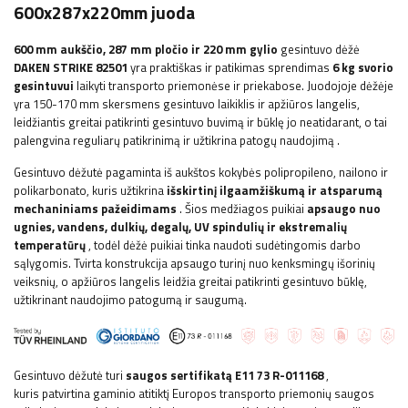
600x287x220mm juoda
600 mm aukščio, 287 mm pločio ir 220 mm gylio
gesintuvo dėžė
DAKEN STRIKE 82501
yra praktiškas ir patikimas sprendimas
6 kg svorio
gesintuvui
laikyti transporto priemonėse ir priekabose.
Juodojoje dėžėje
yra
150-170 mm skersmens gesintuvo laikiklis ir apžiūros langelis,
leidžiantis greitai patikrinti gesintuvo buvimą ir būklę jo neatidarant, o tai
palengvina reguliarų patikrinimą ir užtikrina patogų naudojimą
.
Gesintuvo dėžutė pagaminta iš aukštos kokybės polipropileno, nailono ir
polikarbonato, kuris užtikrina
išskirtinį ilgaamžiškumą ir atsparumą
mechaniniams pažeidimams
. Šios medžiagos puikiai
apsaugo nuo
ugnies, vandens, dulkių, degalų, UV spindulių ir ekstremalių
temperatūrų
, todėl dėžė puikiai tinka naudoti sudėtingomis darbo
sąlygomis. Tvirta konstrukcija apsaugo turinį nuo kenksmingų išorinių
veiksnių, o apžiūros langelis leidžia greitai patikrinti gesintuvo būklę,
užtikrinant naudojimo patogumą ir saugumą.
Gesintuvo dėžutė turi
saugos sertifikatą E11 73 R-011168
,
kuris
patvirtina gaminio atitiktį Europos transporto priemonių saugos