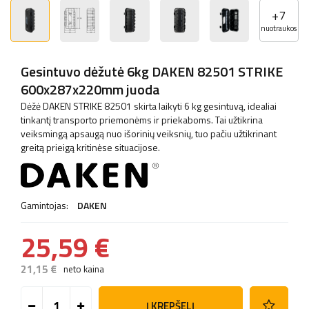
+
7
nuotraukos
Gesintuvo dėžutė 6kg DAKEN 82501 STRIKE
600x287x220mm juoda
Dėžė DAKEN STRIKE 82501 skirta laikyti 6 kg gesintuvą, idealiai
tinkantį transporto priemonėms ir priekaboms. Tai užtikrina
veiksmingą apsaugą nuo išorinių veiksnių, tuo pačiu užtikrinant
greitą prieigą kritinėse situacijose.
Gamintojas:
DAKEN
25,59 €
21,15 €
neto kaina
Į KREPŠELĮ