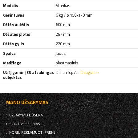
Modelis
Streikas
Gesintuvas
6 kg / ø 150-170 mm
Dėžės aukštis
600 mm
Dėžutės plotis
287 mm
Dėžės gylis
220 mm
Spalva
juoda
Medžiaga
plastmasinis
Už šį gaminį ES atsakingas
Daken S.p.A.
Daugiau
subjektas
MANO UŽSAKYMAS
UŽSAKYMO BŪSENA
SIUNTOS SEKIMAS
NORIU REKLAMUOTI PREKĘ