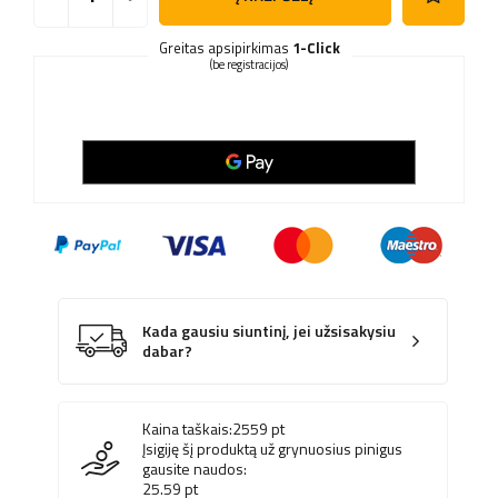
Greitas apsipirkimas
1-Click
(be registracijos)
Kada gausiu siuntinį, jei užsisakysiu
dabar?
Kaina taškais:
2559
pt
Įsigiję šį produktą už grynuosius pinigus
gausite naudos:
25.59
pt