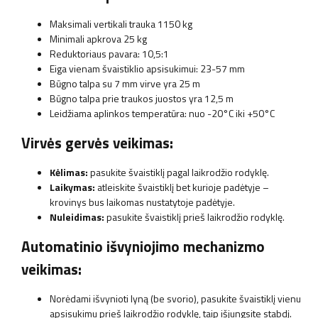
Maksimali vertikali trauka 1150 kg
Minimali apkrova 25 kg
Reduktoriaus pavara: 10,5:1
Eiga vienam švaistiklio apsisukimui: 23-57 mm
Būgno talpa su 7 mm virve yra 25 m
Būgno talpa prie traukos juostos yra 12,5 m
Leidžiama aplinkos temperatūra: nuo -20°C iki +50°C
Virvės gervės veikimas:
Kėlimas:
pasukite švaistiklį pagal laikrodžio rodyklę.
Laikymas:
atleiskite švaistiklį bet kurioje padėtyje –
krovinys bus laikomas nustatytoje padėtyje.
Nuleidimas:
pasukite švaistiklį prieš laikrodžio rodyklę.
Automatinio išvyniojimo mechanizmo
veikimas:
Norėdami išvynioti lyną (be svorio), pasukite švaistiklį vienu
apsisukimu prieš laikrodžio rodyklę, taip išjungsite stabdį.