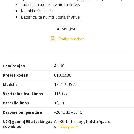
Tada nuimkite fiksavimo rankovę.
Nuimkite švaistiklį.
Dabar galite nuimti juostą ar virvę.
ATSISIŲSTI
Trailer winches
Gamintojas
AL-KO
Prekės kodas
UT005938
Modelis
1201 PLUS A
Vertikalus traukimas
1150 kg
Perdėliojimas
10,5:1
Darbinė temperatūra
-20°C do +50°C
Už šį gaminį ES atsakingas
AL-KO Technology Polska Sp. z o.
subjektas
o.
Daugiau