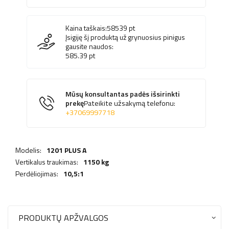
Kaina taškais:
58539
pt
Įsigiję šį produktą už grynuosius pinigus
gausite naudos:
585.39
pt
Mūsų konsultantas padės išsirinkti
prekę
Pateikite užsakymą telefonu:
+37069997718
Modelis:
1201 PLUS A
Vertikalus traukimas:
1150 kg
Perdėliojimas:
10,5:1
PRODUKTŲ APŽVALGOS