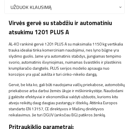
UŽDUOK KLAUSIMĄ
Virvės gervė su stabdžiu ir automatiniu
atsukimu 1201 PLUS A
AL-KO rankinė gervė 1201 PLUS A su maksimalia 1150 kg vertikalia
trauka idealiai tinka komerciniam naudojimui, nes lyno būgne yra
slydimo guolis. Jame yra automatinis stabdys, įjungiamas tempimo
svorio, automatinis išvyniojimas, nuimamas švaistiklis ir plastikinis
krumpliaračio dangtelis. PLUS serijos modelio apsauga nuo
korozijos yra ypač aukšta ir turi cinko-nikelio dangą.
Gervė, be kita ko, gali būti naudojama valčių priekabose, automobilių
priekabose arba darbui žemės ūkyje ir miškininkystėje. Naudodami
jį galėsite efektyviai ir ekonomiškai valdyti užduotis, kurioms kitu
atveju reikėtų daug daugiau pastangų ir išteklių. Atitinka Europos
standarto EN 13157, CE direktyvos ir Mašinų direktyvos
reikalavimus. Jie turi DGUV (anksčiau BG) patikros ženklą.
Pritraukiklio parametrai: