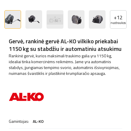
+
12
nuotraukos
Gervė, rankinė gervė AL-KO vilkiko priekabai
1150 kg su stabdžiu ir automatiniu atsukimu
Rankinė gervė, kurios maksimali traukimo galia yra 1150 kg,
idealiai tinka komercinėms reikmėms. Jame yra automatinis
stabdys, įjungiamas tempimo svorio, automatinis išsivyniojimas,
nuimamas švaistiklis ir plastikinė krumpliaračio apsauga.
Gamintojas:
AL-KO