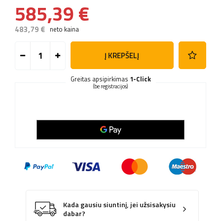
585,39 €
483,79 €
neto kaina
Į KREPŠELĮ
Greitas apsipirkimas
1-Click
(be registracijos)
Kada gausiu siuntinį, jei užsisakysiu
dabar?