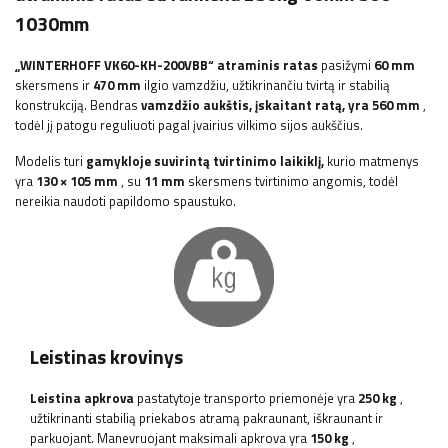
1030mm
„WINTERHOFF
VK60-KH-200VBB“ atraminis ratas
pasižymi
60 mm
skersmens ir
470 mm
ilgio vamzdžiu, užtikrinančiu tvirtą ir stabilią
konstrukciją. Bendras
vamzdžio aukštis, įskaitant ratą, yra 560 mm
,
todėl jį patogu reguliuoti pagal įvairius vilkimo sijos aukščius.
Modelis turi
gamykloje suvirintą tvirtinimo laikiklį,
kurio matmenys
yra
130 × 105 mm
, su
11 mm
skersmens tvirtinimo angomis, todėl
nereikia naudoti papildomo spaustuko.
Leistinas krovinys
Leistina apkrova
pastatytoje transporto priemonėje yra
250 kg
,
užtikrinanti stabilią priekabos atramą pakraunant, iškraunant ir
parkuojant. Manevruojant maksimali apkrova yra
150 kg
,