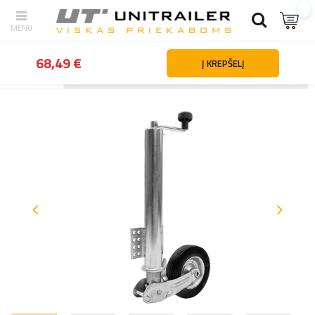
68,49 €
Į KREPŠELĮ
Atgal
Namai
Priekabų dalys ir priedai
Atraminiai ratai ir atram