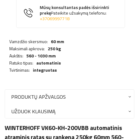
Mūsų konsultantas padės išsirinkti
prekę
Pateikite užsakymą telefonu:
+37069997718
Vamzdžio skersmuo:
60 mm
Maksimali apkrova:
250 kg
Aukštis:
560 - 1030 mm
Ratuko tipas:
automatinis
Tvirtinimas:
integruotas
PRODUKTŲ APŽVALGOS
UŽDUOK KLAUSIMĄ
WINTERHOFF VK60-KH-200VBB automatinis
atraminis ratas su rankena 250kg 60mm 560-