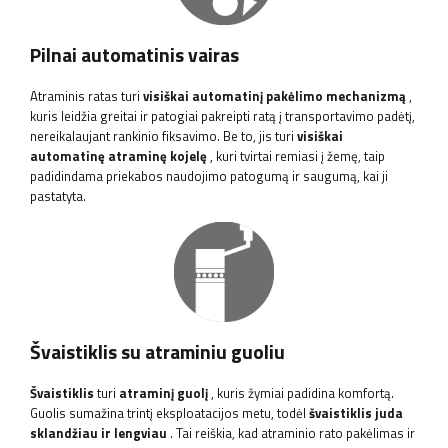
Pilnai automatinis vairas
Atraminis ratas turi
visiškai automatinį pakėlimo mechanizmą
,
kuris leidžia greitai ir patogiai pakreipti ratą į transportavimo padėtį,
nereikalaujant rankinio fiksavimo. Be to, jis turi
visiškai
automatinę atraminę kojelę
, kuri tvirtai remiasi į žemę, taip
padidindama priekabos naudojimo patogumą ir saugumą, kai ji
pastatyta.
Švaistiklis su atraminiu guoliu
Švaistiklis
turi
atraminį guolį
, kuris žymiai padidina komfortą.
Guolis sumažina trintį eksploatacijos metu, todėl
švaistiklis juda
sklandžiau ir lengviau
. Tai reiškia, kad atraminio rato pakėlimas ir