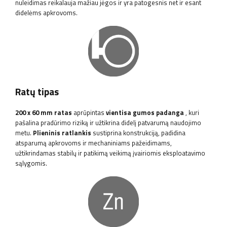
nuleidimas reikalauja mažiau jėgos ir yra patogesnis net ir esant
didelėms apkrovoms.
Ratų tipas
200 x 60 mm ratas
aprūpintas
vientisa gumos padanga
, kuri
pašalina pradūrimo riziką ir užtikrina didelį patvarumą naudojimo
metu.
Plieninis ratlankis
sustiprina konstrukciją, padidina
atsparumą apkrovoms ir mechaniniams pažeidimams,
užtikrindamas stabilų ir patikimą veikimą įvairiomis eksploatavimo
sąlygomis.