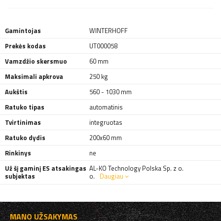
Gamintojas
WINTERHOFF
Prekės kodas
UT000058
Vamzdžio skersmuo
60 mm
Maksimali apkrova
250 kg
Aukštis
560 - 1030 mm
Ratuko tipas
automatinis
Tvirtinimas
integruotas
Ratuko dydis
200x60 mm
Rinkinys
ne
Už šį gaminį ES atsakingas
AL-KO Technology Polska Sp. z o.
subjektas
o.
Daugiau
MANO UŽSAKYMAS