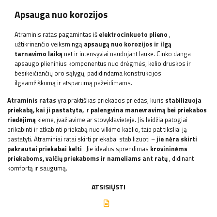
Apsauga nuo korozijos
Atraminis ratas pagamintas iš
elektrocinkuoto plieno
,
užtikrinančio veiksmingą
apsaugą nuo korozijos ir ilgą
tarnavimo laiką
net ir intensyviai naudojant lauke. Cinko danga
apsaugo plieninius komponentus nuo drėgmės, kelio druskos ir
besikeičiančių oro sąlygų, padidindama konstrukcijos
ilgaamžiškumą ir atsparumą pažeidimams.
Atraminis ratas
yra praktiškas priekabos priedas, kuris
stabilizuoja
priekabą, kai ji pastatyta,
ir
palengvina manevravimą bei priekabos
riedėjimą
kieme, įvažiavime ar stovyklavietėje. Jis leidžia patogiai
prikabinti ir atkabinti priekabą nuo vilkimo kablio, taip pat tiksliai ją
pastatyti. Atraminiai ratai skirti priekabai stabilizuoti –
jie nėra skirti
pakrautai priekabai kelti
. Jie idealus sprendimas
krovininėms
priekaboms, valčių priekaboms ir nameliams ant ratų
, didinant
komfortą ir saugumą.
ATSISIŲSTI