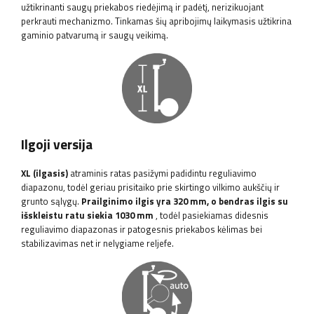
užtikrinanti saugų priekabos riedėjimą ir padėtį, nerizikuojant
perkrauti mechanizmo. Tinkamas šių apribojimų laikymasis užtikrina
gaminio patvarumą ir saugų veikimą.
Ilgoji versija
XL (ilgasis)
atraminis ratas pasižymi padidintu reguliavimo
diapazonu, todėl geriau prisitaiko prie skirtingo vilkimo aukščių ir
grunto sąlygų.
Prailginimo ilgis yra 320 mm, o bendras ilgis su
išskleistu ratu siekia 1030 mm
, todėl pasiekiamas didesnis
reguliavimo diapazonas ir patogesnis priekabos kėlimas bei
stabilizavimas net ir nelygiame reljefe.