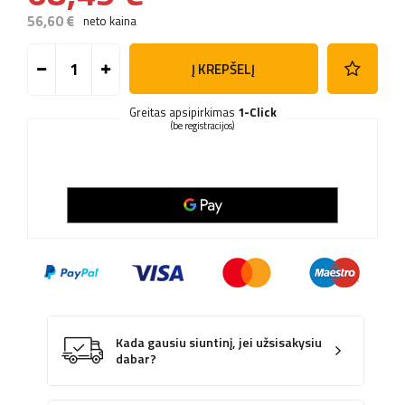
56,60 €
neto kaina
Į KREPŠELĮ
Greitas apsipirkimas
1-Click
(be registracijos)
Kada gausiu siuntinį, jei užsisakysiu
dabar?