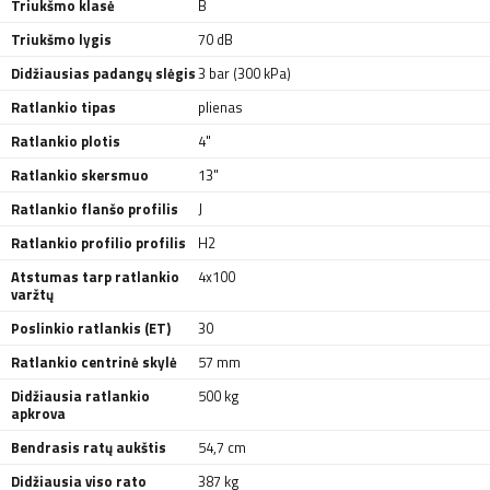
Triukšmo klasė
B
Triukšmo lygis
70 dB
Didžiausias padangų slėgis
3 bar (300 kPa)
Ratlankio tipas
plienas
Ratlankio plotis
4"
Ratlankio skersmuo
13"
Ratlankio flanšo profilis
J
Ratlankio profilio profilis
H2
Atstumas tarp ratlankio
4x100
varžtų
Poslinkio ratlankis (ET)
30
Ratlankio centrinė skylė
57 mm
Didžiausia ratlankio
500 kg
apkrova
Bendrasis ratų aukštis
54,7 cm
Didžiausia viso rato
387 kg