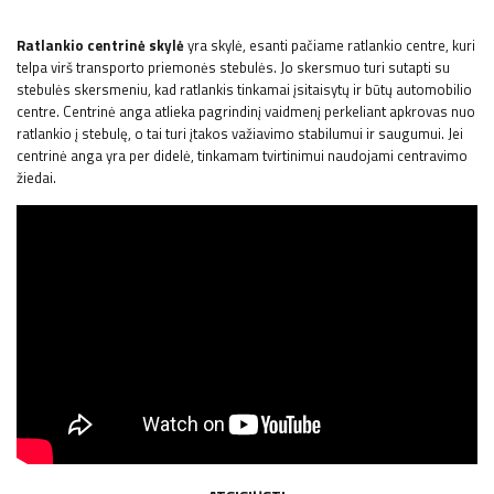
Ratlankio centrinė skylė
yra skylė, esanti pačiame ratlankio centre, kuri
telpa virš transporto priemonės stebulės. Jo skersmuo turi sutapti su
stebulės skersmeniu, kad ratlankis tinkamai įsitaisytų ir būtų automobilio
centre. Centrinė anga atlieka pagrindinį vaidmenį perkeliant apkrovas nuo
ratlankio į stebulę, o tai turi įtakos važiavimo stabilumui ir saugumui. Jei
centrinė anga yra per didelė, tinkamam tvirtinimui naudojami centravimo
žiedai.