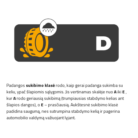
Padangos
sukibimo klasė
rodo, kaip gerai padanga sukimba su
keliu, ypač šlapiomis sąlygomis. Jis vertinamas skalėje nuo
A
iki
E
,
kur
A
rodo geriausią sukibimą (trumpiausias stabdymo kelias ant
šlapios dangos), o
E
– prasčiausią. Aukštesnė sukibimo klasė
padidina saugumą, nes sutrumpina stabdymo kelią ir pagerina
automobilio valdymą važiuojant lyjant.