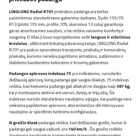
LINGLONG Radial R701
priekabos padanga yra tvirtas
pasirinkimas standartiniams gabenimo darbams. Dydis 155/70
R13 (plotis 155 mm, profilis 70%, skersmuo 13 colių) garantuoja
geras amortizacines savybes, o tai reiškia vairavimo komfortą ir
saugumą.
O
šitas
ji buvo
suprojektuotas
vežti
lengvus ir vidutinius
krovinius
, užtikrinant tinkamą patvarumą kelyje.
LINGLONG Radial
R701 yra puikus sprendimas transporto, priekabų ir komunalinių
priekabų, kurioms nereikia papildomo armatūros, patikimumo ir
stabilumo kasdienėms kelionėms ir krovinių gabenimui.
Padangos apkrovos indeksas 75
yra indikatorius, nurodantis
didžiausią apkrovą, kurią padanga gali saugiai išlaikyti. 75 indeksas
reiškia, kad kiekviena padanga gali atlaikyti ne daugiau kaip
387 kg,
kai ji montuojama atskirai ant vienos, dviejų ar trijų ašių. Šis
indeksas nurodo standartines naudojimo sąlygas, kai padanga nėra
veikiama papildomos apkrovos, atsirandančios dėl intensyvaus
naudojimo ar specifinės tvirtinimo konfigūracijos.
N greičio klasė
padangai reiškia, kad didžiausias greitis, kuriuo ši
padanga gali saugiai važiuoti, yra
140 km/h
. Šis greičio rodiklis
daugiausia naudojamas komercinėms transporto priemonėms,