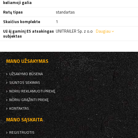
keliamoji galia
Ratų tipas
standartas
Skaičius komplekte
1
Už šį gaminį ES atsakingas
UNITRAILER Sp. z o.o
Daugiau
subjektas
MANO UŽSAKYMAS
UŽSAKYMO BŪSENA
SIUNTOS SEKIMAS
NORIU REKLAMUOTI PREKĘ
NORIU GRĄŽINTI PREKĘ
KONTAKTAS
MANO SĄSKAITA
REGISTRUOTIS