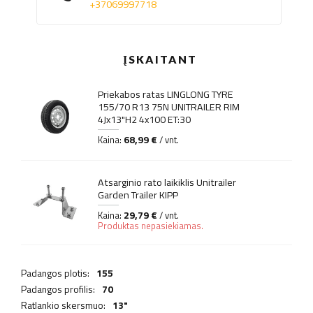
+37069997718
ĮSKAITANT
Priekabos ratas LINGLONG TYRE
155/70 R13 75N UNITRAILER RIM
4Jx13"H2 4x100 ET:30
68,99 €
Kaina:
/ vnt.
Atsarginio rato laikiklis Unitrailer
Garden Trailer KIPP
29,79 €
Kaina:
/ vnt.
Produktas nepasiekiamas.
Padangos plotis:
155
Padangos profilis:
70
Ratlankio skersmuo:
13"