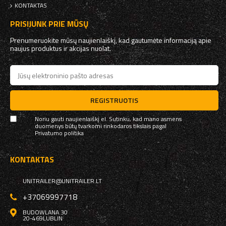
KONTAKTAS
PRISIJUNK PRIE MŪSŲ
Prenumeruokite mūsų naujienlaiškį, kad gautumėte informaciją apie
naujus produktus ir akcijas nuolat.
REGISTRUOTIS
Noriu gauti naujienlaiškį el. Sutinku, kad mano asmens
duomenys būtų tvarkomi rinkodaros tikslais pagal
Privatumo politika
KONTAKTAS
UNITRAILER@UNITRAILER.LT
+37069997718
BUDOWLANA 30
20-469
LUBLIN