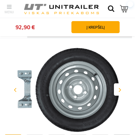
92,90 €
Į KREPŠELĮ
Atgal
Namai
Ratai ratlankiai padangos
Priekabų ratai
Atsarg