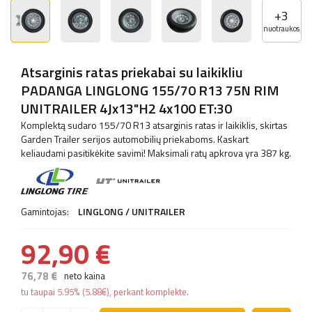
+
3
nuotraukos
Atsarginis ratas priekabai su laikikliu
PADANGA LINGLONG 155/70 R13 75N RIM
UNITRAILER 4Jx13"H2 4x100 ET:30
Komplektą sudaro 155/70 R13 atsarginis ratas ir laikiklis, skirtas
Garden Trailer serijos automobilių priekaboms. Kaskart
keliaudami pasitikėkite savimi! Maksimali ratų apkrova yra 387 kg.
Gamintojas:
LINGLONG / UNITRAILER
92,90 €
76,78 €
neto kaina
tu taupai
5.95%
(
5.88
€
), perkant komplekte.