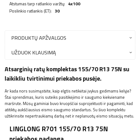
Atstumas tarp ratlankio varžtų:
4x100
Poslinkio ratlankis (ET):
30
PRODUKTŲ APŽVALGOS
UŽDUOK KLAUSIMĄ
Atsarginių ratų komplektas 155/70 R13 75N su
laikikliu tvirtinimui priekabos pusėje.
Ar kada nors susimąstėte, kaip elgtis netikėtai įvykus gedimams kelyje?
Štai sprendimas, kuris suteiks pasitikėjimo ir saugumo kiekviename
maršrute. Mūsų gaminiai buvo kruopščiai suprojektuoti ir pagaminti, kad
atitiktų aukščiausius eismo saugumo standartus. Su šiuo komplektu
užtikrinsite nepertraukiamą darbą net ir neplanuotų eismo situacijų metu.
LINGLONG R701 155/70 R13 75N
priekabos padanga