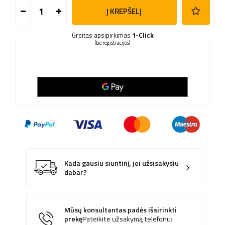
Į KREPŠELĮ
Greitas apsipirkimas
1-Click
(be registracijos)
Kada gausiu siuntinį, jei užsisakysiu
dabar?
Mūsų konsultantas padės išsirinkti
prekę
Pateikite užsakymą telefonu: