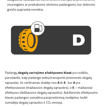
visureigėms ar priekaboms skirtoms padangoms, kur didesnio
greičio paprastai nereikia.
Padangų
degalų vartojimo efektyvumo klasė
yra rodiklis,
parodantis, kaip padanga veikia transporto priemonės degalų
sąnaudas. Jis vertinamas skalėje nuo
A
iki
E
, kur
A
yra
efektyviausias (mažiausios degalų sąnaudos), o
E
– mažiausiai
efektyvus (didžiausios degalų sąnaudos). Aukštesnės efektyvumo
klasės padangos sumažina pasipriešinimą riedėjimui, todėl
sumažėja degalų sąnaudos ir CO₂ emisija.