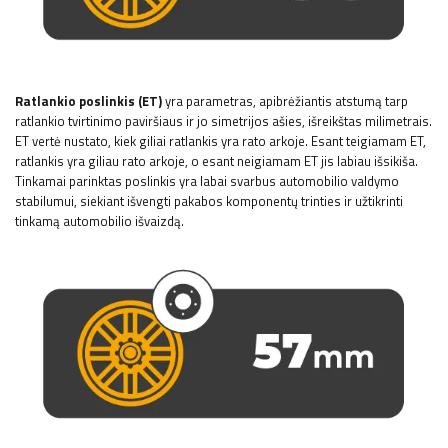
Ratlankio poslinkis (ET)
yra parametras, apibrėžiantis atstumą tarp
ratlankio tvirtinimo paviršiaus ir jo simetrijos ašies, išreikštas milimetrais.
ET vertė nustato, kiek giliai ratlankis yra rato arkoje. Esant teigiamam ET,
ratlankis yra giliau rato arkoje, o esant neigiamam ET jis labiau išsikiša.
Tinkamai parinktas poslinkis yra labai svarbus automobilio valdymo
stabilumui, siekiant išvengti pakabos komponentų trinties ir užtikrinti
tinkamą automobilio išvaizdą.