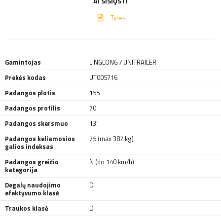
ATSISIŲSTI
Tyres
Gamintojas
LINGLONG / UNITRAILER
Prekės kodas
UT005716
Padangos plotis
155
Padangos profilis
70
Padangos skersmuo
13"
Padangos keliamosios
75 (max 387 kg)
galios indeksas
Padangos greičio
N (do 140 km/h)
kategorija
Degalų naudojimo
D
efektyvumo klasė
Traukos klasė
D