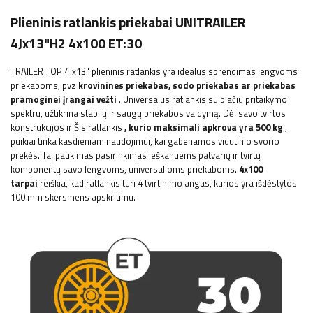
Plieninis ratlankis priekabai UNITRAILER
4Jx13"H2 4x100 ET:30
TRAILER TOP 4Jx13" plieninis ratlankis yra idealus sprendimas lengvoms
priekaboms, pvz
krovinines priekabas, sodo priekabas ar priekabas
pramoginei įrangai vežti
. Universalus ratlankis su plačiu pritaikymo
spektru, užtikrina stabilų ir saugų priekabos valdymą. Dėl savo tvirtos
konstrukcijos ir
Šis ratlankis
, kurio maksimali apkrova yra 500 kg
,
puikiai tinka kasdieniam naudojimui, kai gabenamos vidutinio svorio
prekės. Tai patikimas pasirinkimas ieškantiems patvarių ir tvirtų
komponentų savo lengvoms, universalioms priekaboms.
4x100
tarpai
reiškia, kad ratlankis turi 4 tvirtinimo angas, kurios yra išdėstytos
100 mm skersmens apskritimu.