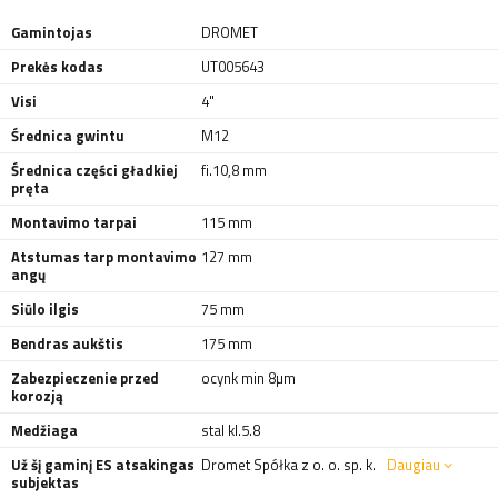
Gamintojas
DROMET
Prekės kodas
UT005643
Visi
4"
Średnica gwintu
M12
Średnica części gładkiej
fi.10,8 mm
pręta
Montavimo tarpai
115 mm
Atstumas tarp montavimo
127 mm
angų
Siūlo ilgis
75 mm
Bendras aukštis
175 mm
Zabezpieczenie przed
ocynk min 8µm
korozją
Medžiaga
stal kl.5.8
Už šį gaminį ES atsakingas
Dromet Spółka z o. o. sp. k.
Daugiau
subjektas