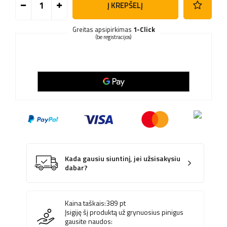
Į KREPŠELĮ
Greitas apsipirkimas
1-Click
(be registracijos)
Kada gausiu siuntinį, jei užsisakysiu
dabar?
Kaina taškais:
389
pt
Įsigiję šį produktą už grynuosius pinigus
gausite naudos: