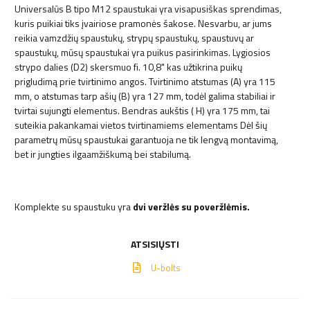
Universalūs B tipo M12 spaustukai yra visapusiškas sprendimas,
kuris puikiai tiks įvairiose pramonės šakose. Nesvarbu, ar jums
reikia vamzdžių spaustukų, strypų spaustukų, spaustuvų ar
spaustukų, mūsų spaustukai yra puikus pasirinkimas. Lygiosios
strypo dalies (D2) skersmuo fi. 10,8" kas užtikrina puikų
prigludimą prie tvirtinimo angos. Tvirtinimo atstumas (A) yra 115
mm, o atstumas tarp ašių (B) yra 127 mm, todėl galima stabiliai ir
tvirtai sujungti elementus. Bendras aukštis ( H) yra 175 mm, tai
suteikia pakankamai vietos tvirtinamiems elementams Dėl šių
parametrų mūsų spaustukai garantuoja ne tik lengvą montavimą,
bet ir jungties ilgaamžiškumą bei stabilumą.
Komplekte su spaustuku yra
dvi veržlės su poveržlėmis.
ATSISIŲSTI
U-bolts