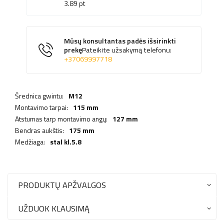
3.89
pt
Mūsų konsultantas padės išsirinkti
prekę
Pateikite užsakymą telefonu:
+37069997718
Średnica gwintu:
M12
Montavimo tarpai:
115 mm
Atstumas tarp montavimo angų:
127 mm
Bendras aukštis:
175 mm
Medžiaga:
stal kl.5.8
PRODUKTŲ APŽVALGOS
UŽDUOK KLAUSIMĄ