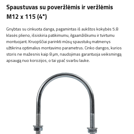
Spaustuvas su poveržlėmis ir veržlėmis
M12 x 115 (4")
Gnybtas su cinkuota danga, pagamintas iš aukštos kokybės 5.8
klasės plieno, išsiskiria patikimumu, ilgaamžiškumu ir tvirtumu
montuojant. Kruopščiai parinkti mūsų spaustukų matmenys
užtikrina optimalius montavimo parametrus. Cinko dangos, kurios
storis ne mažesnis kaip 8 µm, naudojimas garantuoja veiksmingą
apsaugą nuo korozijos, o tai ypač svarbu lauke.