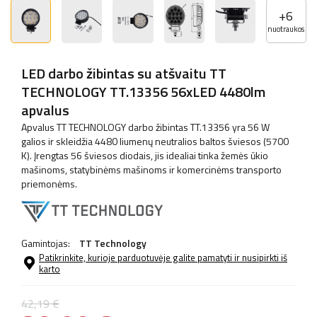
+
6
nuotraukos
LED darbo žibintas su atšvaitu TT
TECHNOLOGY TT.13356 56xLED 4480lm
apvalus
Apvalus TT TECHNOLOGY darbo žibintas TT.13356 yra 56 W
galios ir skleidžia 4480 liumenų neutralios baltos šviesos (5700
K). Įrengtas 56 šviesos diodais, jis idealiai tinka žemės ūkio
mašinoms, statybinėms mašinoms ir komercinėms transporto
priemonėms.
Gamintojas:
TT Technology
Patikrinkite, kurioje parduotuvėje galite pamatyti ir nusipirkti iš
karto
42,19 €