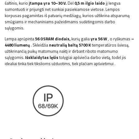
šaltinis, kurio
įtampa yra 10–30 V.
Dėl
0,5 m ilgio laido
jį lengva
sumontuoti ir prijungti net sunkiai pasiekiamose vietose. Lempos
korpusas pagamintas iš patvarių medžiagų, kurios užtikrina atsparumą
smūgiams ir mechaniniams pažeidimams sudėtingomis darbo
sąlygomis.
Lempa aprūpinta
56 OSRAM diodais,
kurių galia
yra 56 W
, o ryškumas
–
4480 liumenų
. Skleidžia
neutralią baltą
5700 K
temperatūros šviesą,
užtikrinančią puikų matomumą naktį ir dirbant riboto matomumo
sąlygomis.
Išsklaidytas lęšis
tolygiai apšviečia darbo vietą, todėl jis
idealiai tinka tiek tikslioms
užduotims, tiek plačiam apšvietimui
.