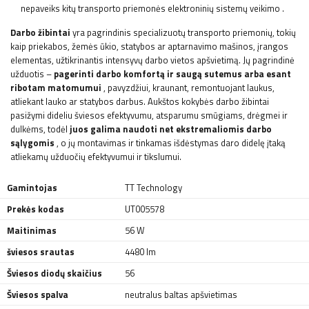
nepaveiks kitų transporto priemonės elektroninių sistemų veikimo
.
Darbo žibintai
yra pagrindinis specializuotų transporto priemonių, tokių
kaip priekabos, žemės ūkio, statybos ar aptarnavimo mašinos, įrangos
elementas, užtikrinantis intensyvų darbo vietos apšvietimą. Jų pagrindinė
užduotis –
pagerinti darbo komfortą ir saugą sutemus arba esant
ribotam matomumui
, pavyzdžiui, kraunant, remontuojant laukus,
atliekant lauko ar statybos darbus. Aukštos kokybės darbo žibintai
pasižymi dideliu šviesos efektyvumu, atsparumu smūgiams, drėgmei ir
dulkėms, todėl
juos galima naudoti net ekstremaliomis darbo
sąlygomis
, o jų montavimas ir tinkamas išdėstymas daro didelę įtaką
atliekamų užduočių efektyvumui ir tikslumui.
Gamintojas
TT Technology
Prekės kodas
UT005578
Maitinimas
56 W
šviesos srautas
4480 lm
Šviesos diodų skaičius
56
Šviesos spalva
neutralus baltas apšvietimas