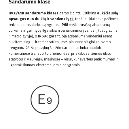
Sandarumo klasė
IP68/69K
sandarumo klasės
darbo žibintai užtikrina
aukščiausią
apsaugos nuo dulkių ir vandens lygį
, todėl puikiai tinka pačioms
reikliausioms darbo sąlygoms.
IP68
reiškia visišką atsparumą
dulkėms ir galimybę ilgalaikiam panardinimui į vandenį (daugiau nei
1 metro gylyje), o
IP69K
garantuoja atsparumą vandeniui esant
aukštam slėgiui ir temperatūrai, pvz. plaunant slėginiu plovimo
įrenginiu. Dėl šių savybių šie žibintai idealiai tinka naudoti
komercinėse transporto priemonėse, priekabose, žemės ūkio,
statybos ir visureigių mašinose – visur, kur svarbus patikimumas ir
ilgaamžiškumas ekstremaliomis sąlygomis.