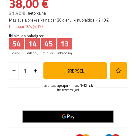
38,00 €
31,40 €
neto kaina
Mažiausia prekės kaina per 30 dienų iki nuolaidos:
42,19 €
tu taupai
10%
(
4,19 €
).
Iki akcijos pabaigos:
54
14
45
13
dienų
valandų
minučių
sekundžių
Į KREPŠELĮ
Greitas apsipirkimas
1-Click
(be registracijos)