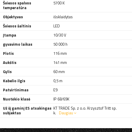
Šviesos spalvos
5700 K
temperatūra
Objektyvas
išsklaidytas
Šviesos šaltinis
LED
Įtampa
10/30 V
gyvavimo laikas
50 000 h
Plotis
116 mm
Aukštis
141 mm
Gylis
60 mm
Kabelio ilgis
0,5 m
Patvirtinimas
E9
Nuotėkio klasė
IP 68/69K
Už šį gaminį ES atsakingas
KT TRADE Sp. z o.o. Krzysztof Tritt sp.
subjektas
k.
Daugiau