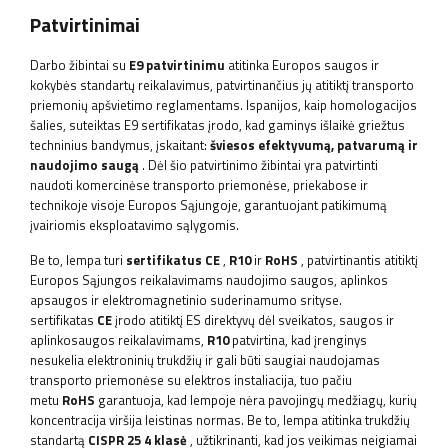
Patvirtinimai
Darbo žibintai su
E9 patvirtinimu
atitinka Europos saugos ir
kokybės standartų reikalavimus, patvirtinančius jų atitiktį transporto
priemonių apšvietimo reglamentams. Ispanijos, kaip homologacijos
šalies, suteiktas E9 sertifikatas įrodo, kad gaminys išlaikė griežtus
techninius bandymus, įskaitant:
šviesos efektyvumą, patvarumą ir
naudojimo saugą
. Dėl šio patvirtinimo žibintai yra patvirtinti
naudoti komercinėse transporto priemonėse, priekabose ir
technikoje visoje Europos Sąjungoje, garantuojant patikimumą
įvairiomis eksploatavimo sąlygomis.
Be to, lempa turi
sertifikatus
CE
,
R10
ir
RoHS
, patvirtinantis atitiktį
Europos Sąjungos reikalavimams naudojimo saugos, aplinkos
apsaugos ir elektromagnetinio suderinamumo srityse.
sertifikatas
CE
įrodo atitiktį ES direktyvų dėl sveikatos, saugos ir
aplinkosaugos reikalavimams,
R10
patvirtina, kad įrenginys
nesukelia elektroninių trukdžių ir gali būti saugiai naudojamas
transporto priemonėse su elektros instaliacija, tuo pačiu
metu
RoHS
garantuoja, kad lempoje nėra pavojingų medžiagų, kurių
koncentracija viršija leistinas normas. Be to, lempa atitinka trukdžių
standartą
CISPR 25 4 klasė
, užtikrinanti, kad jos veikimas neigiamai