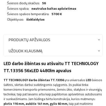
Šviesos diodų skaičius:
56
Šviesos spalva:
neutralus baltas apšvietimas
Šviesos spalvos temperatūra:
5700 K
Objektyvas:
išsklaidytas
PRODUKTŲ APŽVALGOS
UŽDUOK KLAUSIMĄ
LED darbo žibintas su atšvaitu TT TECHNOLOGY
TT.13356 56xLED 4480lm apvalus
TT TECHNOLOGY
darbo žibintas TT.13356
yra universalus
LED
šviesos
šaltinis, skirtas darbui sudėtingomis sąlygomis. Jis puikiai tinka
komercinėms transporto priemonėms, žemės ūkio, statybos ir visureigių
technikai, taip pat laivams arba kaip papildomas apšvietimas autobusams
ir sunkvežimiams. Jam būdinga tvirta konstrukcija, kurios matmenys:
plotis 116 mm, aukštis 141 mm, gylis 60 mm,
taip pat maitinimo