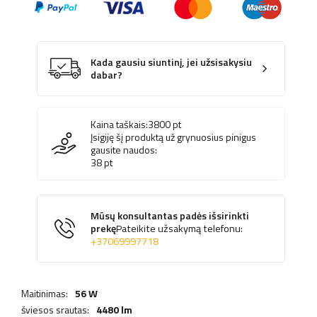
Kada gausiu siuntinį, jei užsisakysiu
dabar?
Kaina taškais:
3800
pt
Įsigiję šį produktą už grynuosius pinigus
gausite naudos:
38
pt
Mūsų konsultantas padės išsirinkti
prekę
Pateikite užsakymą telefonu:
+37069997718
Maitinimas:
56 W
šviesos srautas:
4480 lm