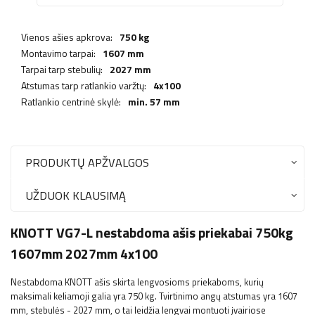
Vienos ašies apkrova:
750 kg
Montavimo tarpai:
1607 mm
Tarpai tarp stebulių:
2027 mm
Atstumas tarp ratlankio varžtų:
4x100
Ratlankio centrinė skylė:
min. 57 mm
PRODUKTŲ APŽVALGOS
UŽDUOK KLAUSIMĄ
KNOTT VG7-L nestabdoma ašis priekabai 750kg
1607mm 2027mm 4x100
Nestabdoma KNOTT ašis skirta lengvosioms priekaboms, kurių
maksimali keliamoji galia yra 750 kg. Tvirtinimo angų atstumas yra 1607
mm, stebulės - 2027 mm, o tai leidžia lengvai montuoti įvairiose