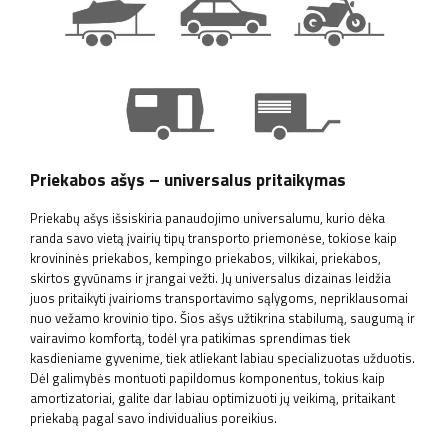
Priekabos ašys – universalus pritaikymas
Priekabų ašys išsiskiria panaudojimo universalumu, kurio dėka
randa savo vietą įvairių tipų transporto priemonėse, tokiose kaip
krovininės priekabos, kempingo priekabos, vilkikai, priekabos,
skirtos gyvūnams ir įrangai vežti. Jų universalus dizainas leidžia
juos pritaikyti įvairioms transportavimo sąlygoms, nepriklausomai
nuo vežamo krovinio tipo. Šios ašys užtikrina stabilumą, saugumą ir
vairavimo komfortą, todėl yra patikimas sprendimas tiek
kasdieniame gyvenime, tiek atliekant labiau specializuotas užduotis.
Dėl galimybės montuoti papildomus komponentus, tokius kaip
amortizatoriai, galite dar labiau optimizuoti jų veikimą, pritaikant
priekabą pagal savo individualius poreikius.