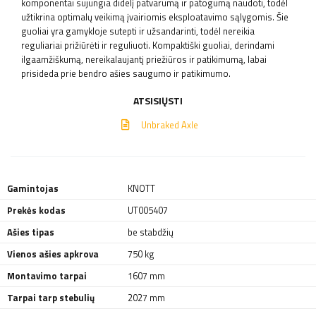
komponentai sujungia didelį patvarumą ir patogumą naudoti, todėl
užtikrina optimalų veikimą įvairiomis eksploatavimo sąlygomis. Šie
guoliai yra gamykloje sutepti ir užsandarinti, todėl nereikia
reguliariai prižiūrėti ir reguliuoti. Kompaktiški guoliai, derindami
ilgaamžiškumą, nereikalaujantį priežiūros ir patikimumą, labai
prisideda prie bendro ašies saugumo ir patikimumo.
ATSISIŲSTI
Unbraked Axle
Gamintojas
KNOTT
Prekės kodas
UT005407
Ašies tipas
be stabdžių
Vienos ašies apkrova
750 kg
Montavimo tarpai
1607 mm
Tarpai tarp stebulių
2027 mm