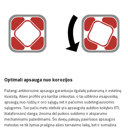
Optimali apsauga nuo korozijos
Pažangi antikorozinė apsauga garantuoja ilgalaikį patvarumą ir estetinę
išvaizdą. Ašies profilis yra karštai cinkuotas, o tai užtikrina visapusišką
apsaugą nuo rūdžių ir oro sąlygų net ir pačiomis sudėtingiausiomis
sąlygomis. Tuo pačiu metu stebulė yra apsaugota aukštos kokybės KTL
(kataforezės) danga, žinoma dėl puikios sukibimo ir atsparumo
mechaniniams pažeidimams. Šis dviejų pakopų paviršiaus apsaugos
metodas ne tik žymiai prailgina ašies tarnavimo laiką, bet ir sumažina