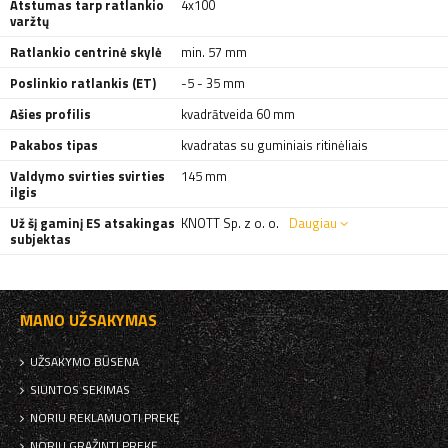
Atstumas tarp ratlankio
4x100
varžtų
Ratlankio centrinė skylė
min. 57 mm
Poslinkio ratlankis (ET)
-5 - 35 mm
Ašies profilis
kvadrātveida 60 mm
Pakabos tipas
kvadratas su guminiais ritinėliais
Valdymo svirties svirties
145 mm
ilgis
Už šį gaminį ES atsakingas
KNOTT Sp. z o. o.
Daugiau
subjektas
MANO UŽSAKYMAS
UŽSAKYMO BŪSENA
SIUNTOS SEKIMAS
NORIU REKLAMUOTI PREKĘ
NORIU GRĄŽINTI PREKĘ