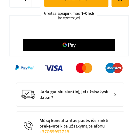
Greitas apsipirkimas
1-Click
(be registracijos)
Kada gausiu siuntinį, jei užsisakysiu
dabar?
Mūsų konsultantas padės išsirinkti
prekę
Pateikite užsakymą telefonu:
+37069997718