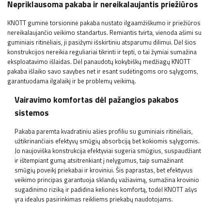
Nepriklausoma pakaba ir nereikalaujantis priežiūros
KNOTT guminė torsioninė pakaba nustato ilgaamžiškumo ir priežiūros
nereikalaujančio veikimo standartus. Remiantis tvirta, vienoda ašimi su
guminiais ritinėliais, ji pasižymi išskirtiniu atsparumu dilimui. Dėl šios
konstrukcijos nereikia reguliariai tikrinti ir tepti, o tai žymiai sumažina
eksploatavimo išlaidas. Dėl panaudotų kokybiškų medžiagų KNOTT
pakaba išlaiko savo savybes net ir esant sudėtingoms oro sąlygoms,
garantuodama ilgalaikį ir be problemų veikimą.
Vairavimo komfortas dėl pažangios pakabos
sistemos
Pakaba paremta kvadratiniu ašies profiliu su guminiais ritinėliais,
užtikrinančiais efektyvų smūgių absorbciją bet kokiomis sąlygomis.
Jo naujoviška konstrukcija efektyviai sugeria smūgius, suspaudžiant
ir ištempiant gumą atsitrenkiant į nelygumus, taip sumažinant
smūgių poveikį priekabai ir kroviniui. Šis paprastas, bet efektyvus
veikimo principas garantuoja sklandų važiavimą, sumažina krovinio
sugadinimo riziką ir padidina kelionės komfortą, todėl KNOTT ašys
yra idealus pasirinkimas reikliems priekabų naudotojams.