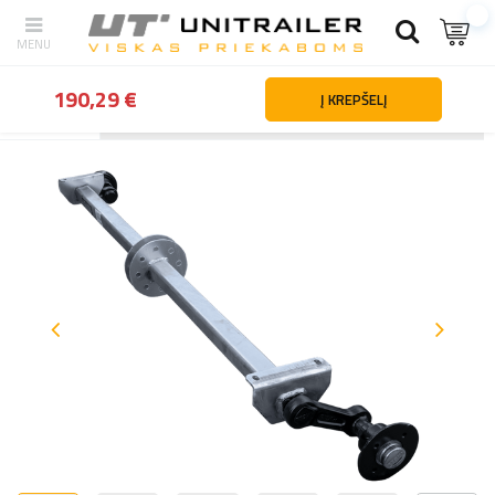
190,29 €
Į KREPŠELĮ
Atgal
Namai
Priekabų dalys ir priedai
Ašys ir pakabos elementa