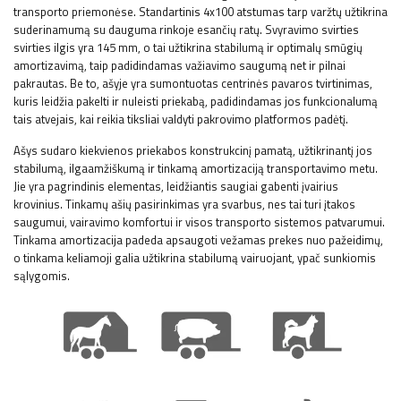
transporto priemonėse. Standartinis 4x100 atstumas tarp varžtų užtikrina
suderinamumą su dauguma rinkoje esančių ratų. Svyravimo svirties
svirties ilgis yra 145 mm, o tai užtikrina stabilumą ir optimalų smūgių
amortizavimą, taip padidindamas važiavimo saugumą net ir pilnai
pakrautas. Be to, ašyje yra sumontuotas centrinės pavaros tvirtinimas,
kuris leidžia pakelti ir nuleisti priekabą, padidindamas jos funkcionalumą
tais atvejais, kai reikia tiksliai valdyti pakrovimo platformos padėtį.
Ašys sudaro kiekvienos priekabos konstrukcinį pamatą, užtikrinantį jos
stabilumą, ilgaamžiškumą ir tinkamą amortizaciją transportavimo metu.
Jie yra pagrindinis elementas, leidžiantis saugiai gabenti įvairius
krovinius. Tinkamų ašių pasirinkimas yra svarbus, nes tai turi įtakos
saugumui, vairavimo komfortui ir visos transporto sistemos patvarumui.
Tinkama amortizacija padeda apsaugoti vežamas prekes nuo pažeidimų,
o tinkama keliamoji galia užtikrina stabilumą vairuojant, ypač sunkiomis
sąlygomis.