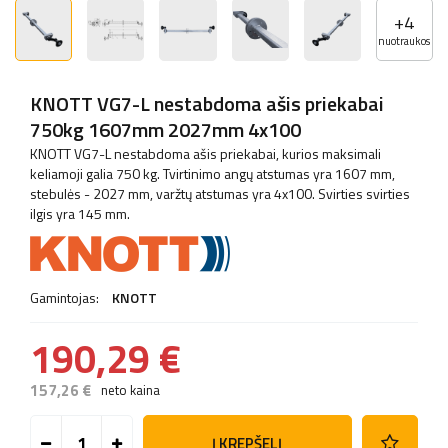
+
4
nuotraukos
KNOTT VG7-L nestabdoma ašis priekabai
750kg 1607mm 2027mm 4x100
KNOTT VG7-L nestabdoma ašis priekabai, kurios maksimali
keliamoji galia 750 kg. Tvirtinimo angų atstumas yra 1607 mm,
stebulės - 2027 mm, varžtų atstumas yra 4x100. Svirties svirties
ilgis yra 145 mm.
Gamintojas:
KNOTT
190,29 €
157,26 €
neto kaina
Į KREPŠELĮ