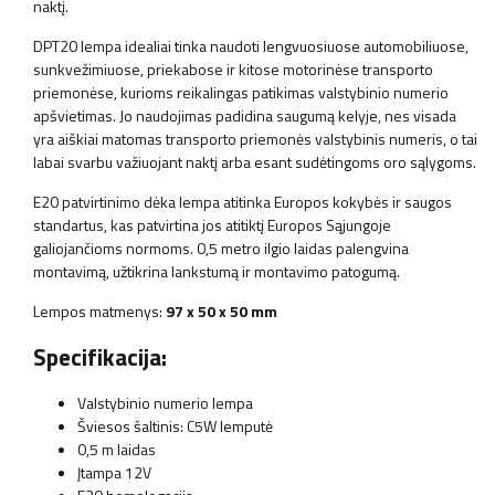
naktį.
DPT20 lempa idealiai tinka naudoti lengvuosiuose automobiliuose,
sunkvežimiuose, priekabose ir kitose motorinėse transporto
priemonėse, kurioms reikalingas patikimas valstybinio numerio
apšvietimas. Jo naudojimas padidina saugumą kelyje, nes visada
yra aiškiai matomas transporto priemonės valstybinis numeris, o tai
labai svarbu važiuojant naktį arba esant sudėtingoms oro sąlygoms.
E20 patvirtinimo dėka lempa atitinka Europos kokybės ir saugos
standartus, kas patvirtina jos atitiktį Europos Sąjungoje
galiojančioms normoms. 0,5 metro ilgio laidas palengvina
montavimą, užtikrina lankstumą ir montavimo patogumą.
Lempos matmenys:
97 x 50 x 50 mm
Specifikacija:
Valstybinio numerio lempa
Šviesos šaltinis: C5W lemputė
0,5 m laidas
Įtampa 12V