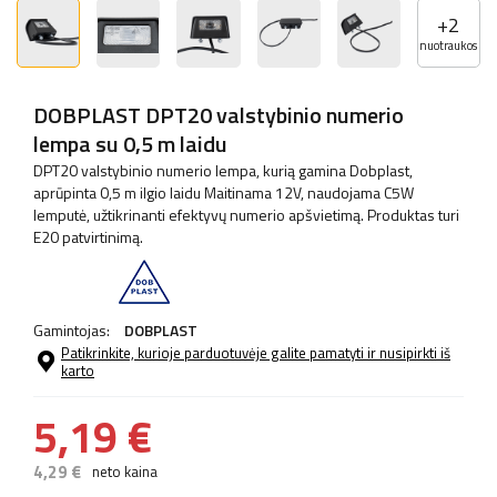
+
2
nuotraukos
DOBPLAST DPT20 valstybinio numerio
lempa su 0,5 m laidu
DPT20 valstybinio numerio lempa, kurią gamina Dobplast,
aprūpinta 0,5 m ilgio laidu Maitinama 12V, naudojama C5W
lemputė, užtikrinanti efektyvų numerio apšvietimą. Produktas turi
E20 patvirtinimą.
Gamintojas:
DOBPLAST
Patikrinkite, kurioje parduotuvėje galite pamatyti ir nusipirkti iš
karto
5,19 €
4,29 €
neto kaina