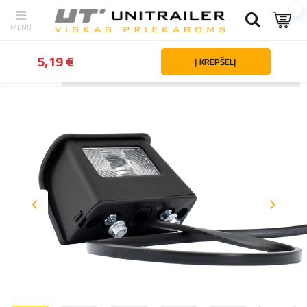
5,19 €
Į KREPŠELĮ
Atgal
Namai
Apšvietimas ir elektros dalys
Valstybinio numerio