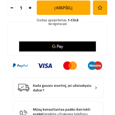
Į KREPŠELĮ
Greitas apsipirkimas
1-Click
(be registracijos)
Kada gausiu siuntinį, jei užsisakysiu
dabar?
Mūsų konsultantas padės išsirinkti
prekę
Pateikite užsakymą telefonu: