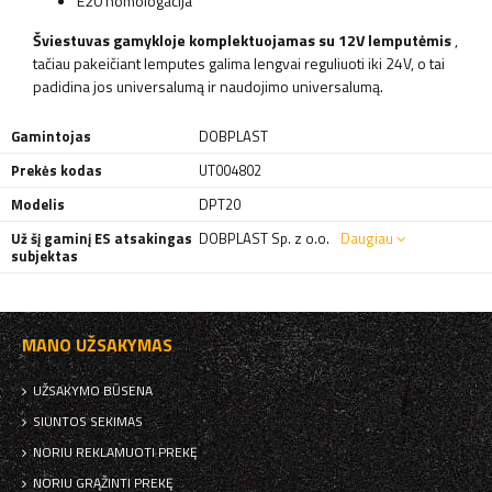
E20 homologacija
Šviestuvas gamykloje komplektuojamas su 12V lemputėmis
,
tačiau pakeičiant lemputes galima lengvai reguliuoti iki 24V, o tai
padidina jos universalumą ir naudojimo universalumą.
Gamintojas
DOBPLAST
Prekės kodas
UT004802
Modelis
DPT20
Už šį gaminį ES atsakingas
DOBPLAST Sp. z o.o.
Daugiau
subjektas
MANO UŽSAKYMAS
UŽSAKYMO BŪSENA
SIUNTOS SEKIMAS
NORIU REKLAMUOTI PREKĘ
NORIU GRĄŽINTI PREKĘ