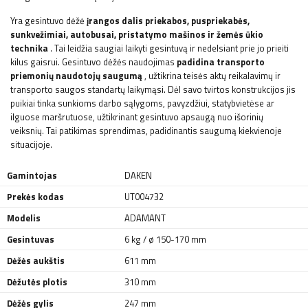
Yra gesintuvo dėžė
įrangos dalis
priekabos, puspriekabės,
sunkvežimiai, autobusai, pristatymo mašinos ir žemės ūkio
technika
. Tai leidžia saugiai laikyti gesintuvą ir nedelsiant prie jo prieiti
kilus gaisrui. Gesintuvo dėžės naudojimas
padidina transporto
priemonių naudotojų saugumą
, užtikrina teisės aktų reikalavimų ir
transporto saugos standartų laikymąsi. Dėl savo tvirtos konstrukcijos jis
puikiai tinka sunkioms darbo sąlygoms, pavyzdžiui, statybvietėse ar
ilguose maršrutuose, užtikrinant gesintuvo apsaugą nuo išorinių
veiksnių. Tai patikimas sprendimas, padidinantis saugumą kiekvienoje
situacijoje.
Gamintojas
DAKEN
Prekės kodas
UT004732
Modelis
ADAMANT
Gesintuvas
6 kg / ø 150-170 mm
Dėžės aukštis
611 mm
Dėžutės plotis
310 mm
Dėžės gylis
247 mm