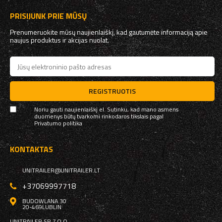
PRISIJUNK PRIE MŪSŲ
Prenumeruokite mūsų naujienlaiškį, kad gautumėte informaciją apie
naujus produktus ir akcijas nuolat.
REGISTRUOTIS
Noriu gauti naujienlaiškį el. Sutinku, kad mano asmens
duomenys būtų tvarkomi rinkodaros tikslais pagal
Privatumo politika
KONTAKTAS
UNITRAILER@UNITRAILER.LT
+37069997718
BUDOWLANA 30
20-469
LUBLIN
UNITRAILER SP. Z O.O.