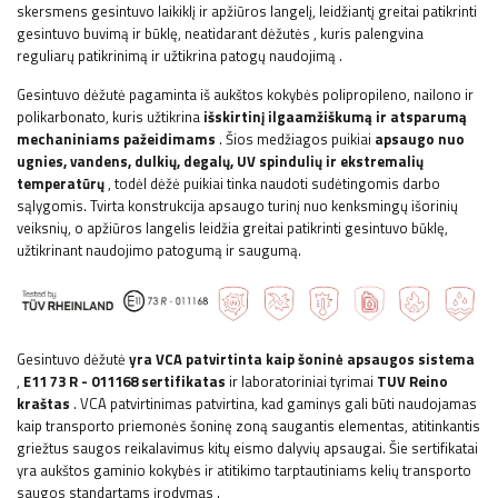
skersmens gesintuvo laikiklį ir
apžiūros langelį, leidžiantį greitai patikrinti
gesintuvo buvimą ir būklę, neatidarant dėžutės , kuris palengvina
reguliarų patikrinimą ir užtikrina patogų naudojimą
.
Gesintuvo dėžutė pagaminta iš aukštos kokybės polipropileno, nailono ir
polikarbonato, kuris užtikrina
išskirtinį ilgaamžiškumą ir atsparumą
mechaniniams pažeidimams
. Šios medžiagos puikiai
apsaugo nuo
ugnies, vandens, dulkių, degalų, UV spindulių ir ekstremalių
temperatūrų
, todėl dėžė puikiai tinka naudoti sudėtingomis darbo
sąlygomis. Tvirta konstrukcija apsaugo turinį nuo kenksmingų išorinių
veiksnių, o apžiūros langelis leidžia greitai patikrinti gesintuvo būklę,
užtikrinant naudojimo patogumą ir saugumą.
Gesintuvo dėžutė
yra VCA patvirtinta kaip šoninė apsaugos sistema
,
E11 73 R - 011168 sertifikatas
ir
laboratoriniai tyrimai
TUV Reino
kraštas
. VCA patvirtinimas patvirtina, kad gaminys gali būti naudojamas
kaip transporto priemonės šoninę zoną saugantis elementas, atitinkantis
griežtus saugos reikalavimus kitų eismo dalyvių apsaugai. Šie sertifikatai
yra aukštos gaminio kokybės ir atitikimo tarptautiniams kelių transporto
saugos standartams įrodymas
.