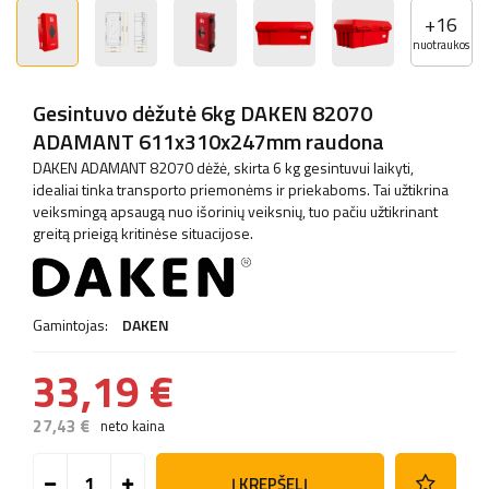
+
16
nuotraukos
Gesintuvo dėžutė 6kg DAKEN 82070
ADAMANT 611x310x247mm raudona
DAKEN ADAMANT 82070 dėžė, skirta 6 kg gesintuvui laikyti,
idealiai tinka transporto priemonėms ir priekaboms. Tai užtikrina
veiksmingą apsaugą nuo išorinių veiksnių, tuo pačiu užtikrinant
greitą prieigą kritinėse situacijose.
Gamintojas:
DAKEN
33,19 €
27,43 €
neto kaina
Į KREPŠELĮ