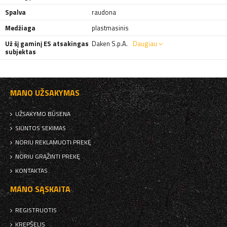
Spalva
raudona
Medžiaga
plastmasinis
Už šį gaminį ES atsakingas
Daken S.p.A.
Daugiau
subjektas
MANO UŽSAKYMAS
UŽSAKYMO BŪSENA
SIUNTOS SEKIMAS
NORIU REKLAMUOTI PREKĘ
NORIU GRĄŽINTI PREKĘ
KONTAKTAS
MANO SĄSKAITA
REGISTRUOTIS
KREPŠELIS