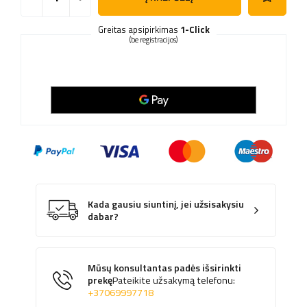
Greitas apsipirkimas
1-Click
(be registracijos)
Kada gausiu siuntinį, jei užsisakysiu
dabar?
Mūsų konsultantas padės išsirinkti
prekę
Pateikite užsakymą telefonu:
+37069997718