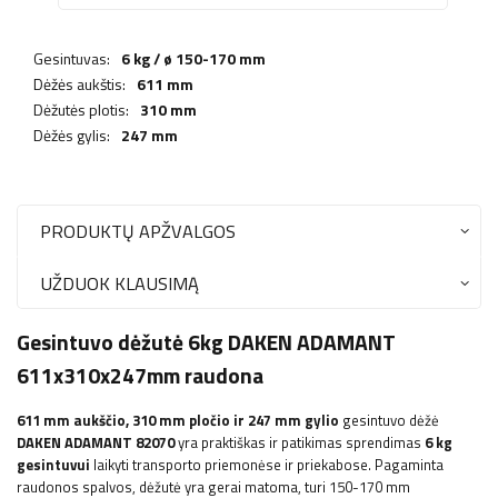
Gesintuvas:
6 kg / ø 150-170 mm
Dėžės aukštis:
611 mm
Dėžutės plotis:
310 mm
Dėžės gylis:
247 mm
PRODUKTŲ APŽVALGOS
UŽDUOK KLAUSIMĄ
Gesintuvo dėžutė 6kg DAKEN ADAMANT
611x310x247mm raudona
611 mm aukščio, 310 mm pločio ir 247 mm gylio
gesintuvo dėžė
DAKEN ADAMANT 82070
yra praktiškas ir patikimas sprendimas
6 kg
gesintuvui
laikyti transporto priemonėse ir priekabose.
Pagaminta
raudonos spalvos, dėžutė yra gerai matoma, turi
150-170 mm