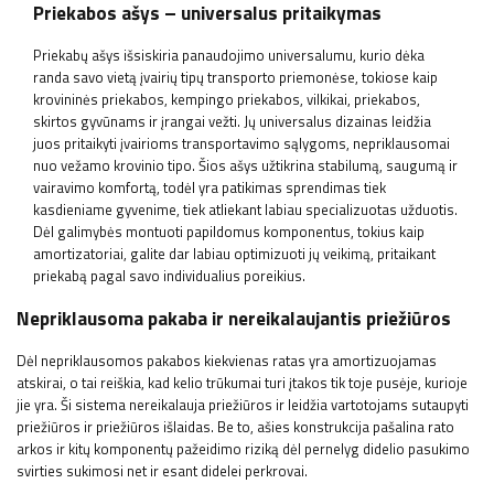
Priekabos ašys – universalus pritaikymas
Priekabų ašys išsiskiria panaudojimo universalumu, kurio dėka
randa savo vietą įvairių tipų transporto priemonėse, tokiose kaip
krovininės priekabos, kempingo priekabos, vilkikai, priekabos,
skirtos gyvūnams ir įrangai vežti. Jų universalus dizainas leidžia
juos pritaikyti įvairioms transportavimo sąlygoms, nepriklausomai
nuo vežamo krovinio tipo. Šios ašys užtikrina stabilumą, saugumą ir
vairavimo komfortą, todėl yra patikimas sprendimas tiek
kasdieniame gyvenime, tiek atliekant labiau specializuotas užduotis.
Dėl galimybės montuoti papildomus komponentus, tokius kaip
amortizatoriai, galite dar labiau optimizuoti jų veikimą, pritaikant
priekabą pagal savo individualius poreikius.
Nepriklausoma pakaba ir nereikalaujantis priežiūros
Dėl nepriklausomos pakabos kiekvienas ratas yra amortizuojamas
atskirai, o tai reiškia, kad kelio trūkumai turi įtakos tik toje pusėje, kurioje
jie yra. Ši sistema nereikalauja priežiūros ir leidžia vartotojams sutaupyti
priežiūros ir priežiūros išlaidas. Be to, ašies konstrukcija pašalina rato
arkos ir kitų komponentų pažeidimo riziką dėl pernelyg didelio pasukimo
svirties sukimosi net ir esant didelei perkrovai.