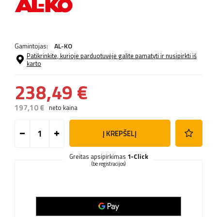
Gamintojas:
AL-KO
Patikrinkite, kurioje parduotuvėje galite pamatyti ir nusipirkti iš
karto
238,49 €
197,10 €
neto kaina
Į KREPŠELĮ
Greitas apsipirkimas
1-Click
(be registracijos)