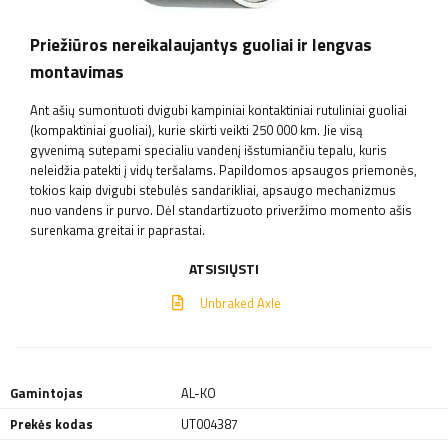
Priežiūros nereikalaujantys guoliai ir lengvas
montavimas
Ant ašių sumontuoti dvigubi kampiniai kontaktiniai rutuliniai guoliai
(kompaktiniai guoliai), kurie skirti veikti 250 000 km. Jie visą
gyvenimą sutepami specialiu vandenį išstumiančiu tepalu, kuris
neleidžia patekti į vidų teršalams. Papildomos apsaugos priemonės,
tokios kaip dvigubi stebulės sandarikliai, apsaugo mechanizmus
nuo vandens ir purvo. Dėl standartizuoto priveržimo momento ašis
surenkama greitai ir paprastai.
ATSISIŲSTI
Unbraked Axle
Gamintojas
AL-KO
Prekės kodas
UT004387