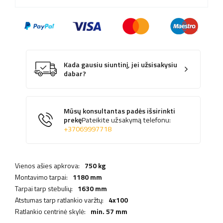
Kada gausiu siuntinį, jei užsisakysiu
dabar?
Mūsų konsultantas padės išsirinkti
prekę
Pateikite užsakymą telefonu:
+37069997718
Vienos ašies apkrova:
750 kg
Montavimo tarpai:
1180 mm
Tarpai tarp stebulių:
1630 mm
Atstumas tarp ratlankio varžtų:
4x100
Ratlankio centrinė skylė:
min. 57 mm