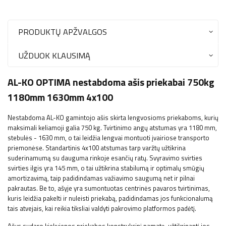
PRODUKTŲ APŽVALGOS
UŽDUOK KLAUSIMĄ
AL-KO OPTIMA nestabdoma ašis priekabai 750kg
1180mm 1630mm 4x100
Nestabdoma AL-KO gamintojo ašis skirta lengvosioms priekaboms, kurių
maksimali keliamoji galia 750 kg. Tvirtinimo angų atstumas yra 1180 mm,
stebulės - 1630 mm, o tai leidžia lengvai montuoti įvairiose transporto
priemonėse. Standartinis 4x100 atstumas tarp varžtų užtikrina
suderinamumą su dauguma rinkoje esančių ratų. Svyravimo svirties
svirties ilgis yra 145 mm, o tai užtikrina stabilumą ir optimalų smūgių
amortizavimą, taip padidindamas važiavimo saugumą net ir pilnai
pakrautas. Be to, ašyje yra sumontuotas centrinės pavaros tvirtinimas,
kuris leidžia pakelti ir nuleisti priekabą, padidindamas jos funkcionalumą
tais atvejais, kai reikia tiksliai valdyti pakrovimo platformos padėtį.