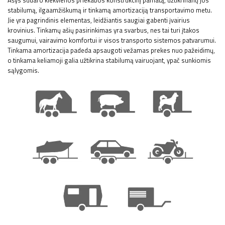
Ašys sudaro kiekvienos priekabos konstrukcinį pamatą, užtikrinantį jos
stabilumą, ilgaamžiškumą ir tinkamą amortizaciją transportavimo metu.
Jie yra pagrindinis elementas, leidžiantis saugiai gabenti įvairius
krovinius. Tinkamų ašių pasirinkimas yra svarbus, nes tai turi įtakos
saugumui, vairavimo komfortui ir visos transporto sistemos patvarumui.
Tinkama amortizacija padeda apsaugoti vežamas prekes nuo pažeidimų,
o tinkama keliamoji galia užtikrina stabilumą vairuojant, ypač sunkiomis
sąlygomis.