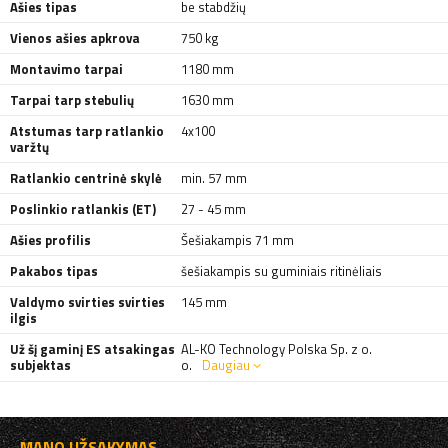
Ašies tipas
be stabdžių
Vienos ašies apkrova
750 kg
Montavimo tarpai
1180 mm
Tarpai tarp stebulių
1630 mm
Atstumas tarp ratlankio
4x100
varžtų
Ratlankio centrinė skylė
min. 57 mm
Poslinkio ratlankis (ET)
27 - 45 mm
Ašies profilis
Šešiakampis 71 mm
Pakabos tipas
šešiakampis su guminiais ritinėliais
Valdymo svirties svirties
145 mm
ilgis
Už šį gaminį ES atsakingas
AL-KO Technology Polska Sp. z o.
subjektas
o.
Daugiau
MANO UŽSAKYMAS