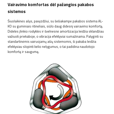
Vairavimo komfortas dėl pažangios pakabos
sistemos
Šiuolaikinės ašys, pavyzdžiui, su šešiakampe pakabos sistema AL-
KO su guminiais ritinėliais, siūlo daug didesnį vairavimo komfortą.
Didelės įlinkio rodyklės ir švelnesnė amortizacija leidžia sklandžiau
važiuoti priekaboje, o vibracija efektyviai sumažinama. Palyginti su
standartinėmis vairuojamų ašių sistemomis, ši pakaba leidžia
efektyviau slopinti kelio nelygumus, o tai padidina naudotojo
komfortą ir saugumą.