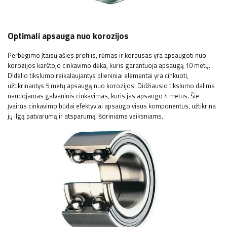
Optimali apsauga nuo korozijos
Perbėgimo įtaisų ašies profilis, rėmas ir korpusas yra apsaugoti nuo
korozijos karštojo cinkavimo dėka, kuris garantuoja apsaugą 10 metų.
Didelio tikslumo reikalaujantys plieniniai elementai yra cinkuoti,
užtikrinantys 5 metų apsaugą nuo korozijos. Didžiausio tikslumo dalims
naudojamas galvaninis cinkavimas, kuris jas apsaugo 4 metus. Šie
įvairūs cinkavimo būdai efektyviai apsaugo visus komponentus, užtikrina
jų ilgą patvarumą ir atsparumą išoriniams veiksniams.