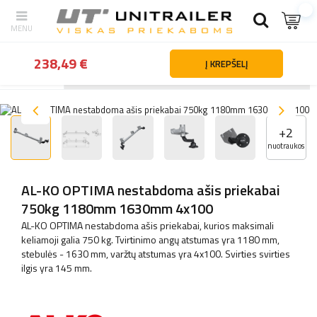
238,49 €
Į KREPŠELĮ
Atgal
Namai
Priekabų dalys ir priedai
Ašys ir pakabos elementa
+
2
nuotraukos
AL-KO OPTIMA nestabdoma ašis priekabai
750kg 1180mm 1630mm 4x100
AL-KO OPTIMA nestabdoma ašis priekabai, kurios maksimali
keliamoji galia 750 kg. Tvirtinimo angų atstumas yra 1180 mm,
stebulės - 1630 mm, varžtų atstumas yra 4x100. Svirties svirties
ilgis yra 145 mm.