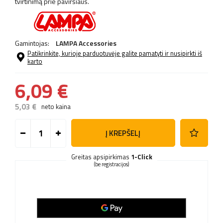
tvirtinimą prie paviršiaus.
Gamintojas:
LAMPA Accessories
Patikrinkite, kurioje parduotuvėje galite pamatyti ir nusipirkti iš
karto
6,09 €
5,03 €
neto kaina
Į KREPŠELĮ
Greitas apsipirkimas
1-Click
(be registracijos)