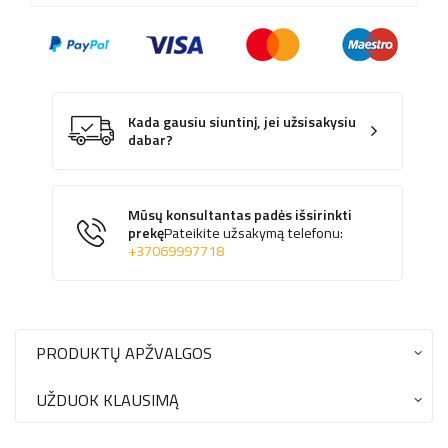
Kada gausiu siuntinį, jei užsisakysiu
dabar?
Mūsų konsultantas padės išsirinkti
prekę
Pateikite užsakymą telefonu:
+37069997718
PRODUKTŲ APŽVALGOS
UŽDUOK KLAUSIMĄ