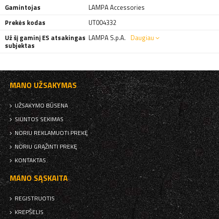
Gamintojas
LAMPA Accessories
Prekės kodas
UT004332
Už šį gaminį ES atsakingas
LAMPA S.p.A.
Daugiau
subjektas
MANO UŽSAKYMAS
UŽSAKYMO BŪSENA
SIUNTOS SEKIMAS
NORIU REKLAMUOTI PREKĘ
NORIU GRĄŽINTI PREKĘ
KONTAKTAS
MANO SĄSKAITA
REGISTRUOTIS
KREPŠELIS