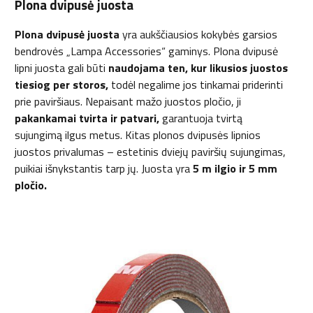
Plona dvipusė juosta
Plona dvipusė juosta
yra aukščiausios kokybės garsios
bendrovės „Lampa Accessories“ gaminys. Plona dvipusė
lipni juosta gali būti
naudojama ten, kur likusios juostos
tiesiog per storos,
todėl negalime jos tinkamai priderinti
prie paviršiaus. Nepaisant mažo juostos pločio, ji
pakankamai tvirta ir patvari,
garantuoja tvirtą
sujungimą ilgus metus. Kitas plonos dvipusės lipnios
juostos privalumas – estetinis dviejų paviršių sujungimas,
puikiai išnykstantis tarp jų. Juosta yra
5 m ilgio ir 5 mm
pločio.