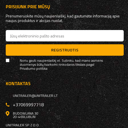
PRISIJUNK PRIE MŪSŲ
Prenumeruokite mūsų naujienlaiškį, kad gautumėte informaciją apie
naujus produktus ir akcijas nuolat.
REGISTRUOTIS
Noriu gauti naujienlaiškį el. Sutinku, kad mano asmens
duomenys būtų tvarkomi rinkodaros tikslais pagal
Privatumo politika
KONTAKTAS
UNITRAILER@UNITRAILER.LT
+37069997718
BUDOWLANA 30
20-469
LUBLIN
UNITRAILER SP. Z O.O.