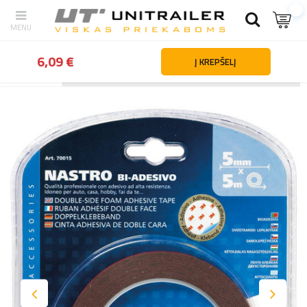
6,09 €
Į KREPŠELĮ
Atgal
Namai
Automobilių dalys ir priedai
Automobilių priedai