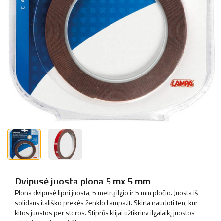
Dvipusė juosta plona 5 mx 5 mm
Plona dvipusė lipni juosta, 5 metrų ilgio ir 5 mm pločio. Juosta iš
solidaus itališko prekės ženklo Lampa.it. Skirta naudoti ten, kur
kitos juostos per storos. Stiprūs klijai užtikrina ilgalaikį juostos