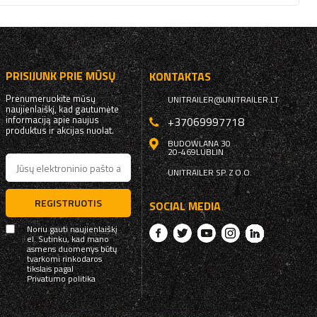
PRISIJUNK PRIE MŪSŲ
KONTAKTAS
Prenumeruokite mūsų
UNITRAILER@UNITRAILER.LT
naujienlaiškį, kad gautumėte
informaciją apie naujus
+37069997718
produktus ir akcijas nuolat.
BUDOWLANA 30
20-469
LUBLIN
UNITRAILER SP. Z O.O.
REGISTRUOTIS
SOCIAL MEDIA
Noriu gauti naujienlaiškį
el. Sutinku, kad mano
asmens duomenys būtų
tvarkomi rinkodaros
tikslais pagal
Privatumo politika