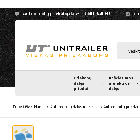
Automobilių priekabų dalys - UNITRAILER
uni
Priekabų
Apšvietimas
dalys ir
ir elektros
priedai
dalys
Tu esi čia:
Namai
Automobilių dalys ir priedai
Automobilių priedai