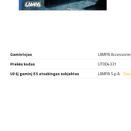
Gamintojas
LAMPA Accessorie
Prekės kodas
UT004331
Už šį gaminį ES atsakingas subjektas
LAMPA S.p.A.
Dau