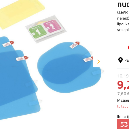
nuo
CLEAR-
neleid
lipduk
yra apl
Pa
10,19
9,
7,60 
Mažiaus
tu taup
Iki akc
53