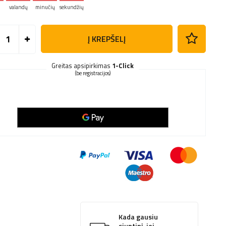
valandų
minučių
sekundžių
Į KREPŠELĮ
Greitas apsipirkimas
1-Click
(be registracijos)
Kada gausiu