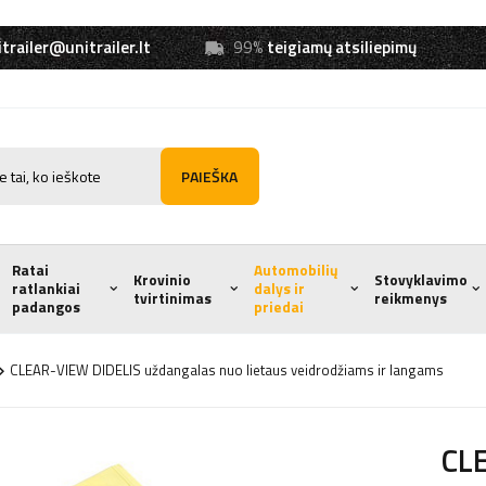
trailer@unitrailer.lt
99%
teigiamų atsiliepimų
PAIEŠKA
Ratai
Automobilių
Krovinio
Stovyklavimo
ratlankiai
dalys ir
tvirtinimas
reikmenys
padangos
priedai
CLEAR-VIEW DIDELIS uždangalas nuo lietaus veidrodžiams ir langams
CL