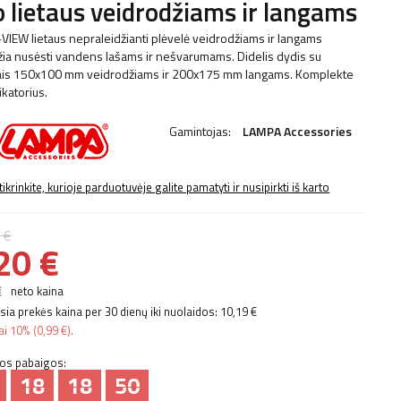
 lietaus veidrodžiams ir langams
VIEW lietaus nepraleidžianti plėvelė veidrodžiams ir langams
žia nusėsti vandens lašams ir nešvarumams. Didelis dydis su
ais 150x100 mm veidrodžiams ir 200x175 mm langams. Komplekte
ikatorius.
Gamintojas:
LAMPA Accessories
tikrinkite, kurioje parduotuvėje galite pamatyti ir nusipirkti iš karto
 €
20 €
€
neto kaina
ia prekės kaina per 30 dienų iki nuolaidos:
10,19 €
ai
10%
(
0,99 €
).
ijos pabaigos:
18
18
49