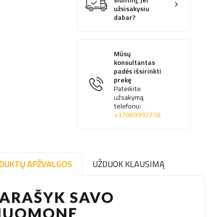
siuntinį, jei
užsisakysiu
dabar?
Mūsų
konsultantas
padės išsirinkti
prekę
Pateikite
užsakymą
telefonu:
+37069997718
DUKTŲ APŽVALGOS
UŽDUOK KLAUSIMĄ
PARAŠYK SAVO
NUOMONĘ