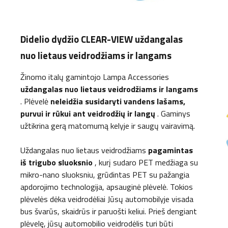
Didelio dydžio CLEAR-VIEW uždangalas
nuo lietaus veidrodžiams ir langams
Žinomo italų gamintojo Lampa Accessories
uždangalas nuo lietaus veidrodžiams ir langams
. Plėvelė
neleidžia susidaryti vandens lašams,
purvui ir rūkui ant veidrodžių ir langų
. Gaminys
užtikrina gerą matomumą kelyje ir saugų vairavimą.
Uždangalas nuo lietaus veidrodžiams
pagamintas
iš trigubo sluoksnio
, kurį sudaro PET medžiaga su
mikro-nano sluoksniu, grūdintas PET su pažangia
apdorojimo technologija, apsauginė plėvelė. Tokios
plėvelės dėka veidrodėliai Jūsų automobilyje visada
bus švarūs, skaidrūs ir paruošti keliui. Prieš dengiant
plėvelę, jūsų automobilio veidrodėlis turi būti