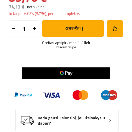
74,13 €
neto kaina
tu taupai
6.02%
(
5.75
€
), perkant komplekte.
Į KREPŠELĮ
Greitas apsipirkimas
1-Click
(be registracijos)
Kada gausiu siuntinį, jei užsisakysiu
dabar?