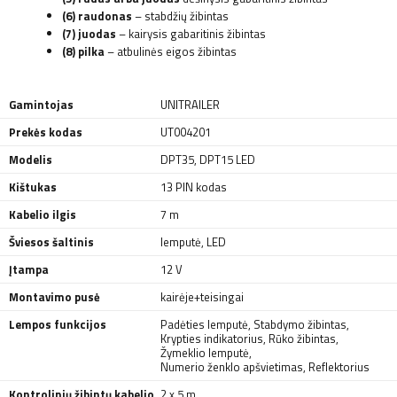
(6) raudonas
– stabdžių žibintas
(7) juodas
– kairysis gabaritinis žibintas
(8) pilka
– atbulinės eigos žibintas
Gamintojas
UNITRAILER
Prekės kodas
UT004201
Modelis
DPT35
,
DPT15 LED
Kištukas
13 PIN kodas
Kabelio ilgis
7 m
Šviesos šaltinis
lemputė
,
LED
Įtampa
12 V
Montavimo pusė
kairėje+teisingai
Lempos funkcijos
Padėties lemputė
,
Stabdymo žibintas
,
Krypties indikatorius
,
Rūko žibintas
,
Žymeklio lemputė
,
Numerio ženklo apšvietimas
,
Reflektorius
Kontrolinių žibintų kabelio
2 x 5 m