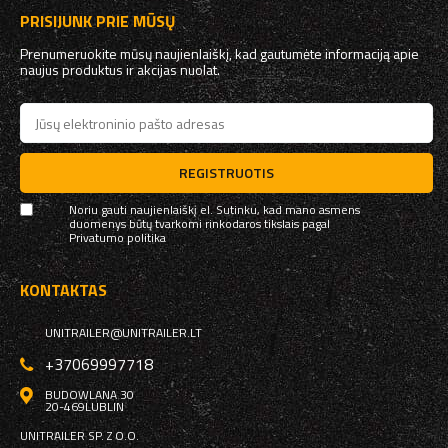
PRISIJUNK PRIE MŪSŲ
Prenumeruokite mūsų naujienlaiškį, kad gautumėte informaciją apie
naujus produktus ir akcijas nuolat.
REGISTRUOTIS
Noriu gauti naujienlaiškį el. Sutinku, kad mano asmens
duomenys būtų tvarkomi rinkodaros tikslais pagal
Privatumo politika
KONTAKTAS
UNITRAILER@UNITRAILER.LT
+37069997718
BUDOWLANA 30
20-469
LUBLIN
UNITRAILER SP. Z O.O.