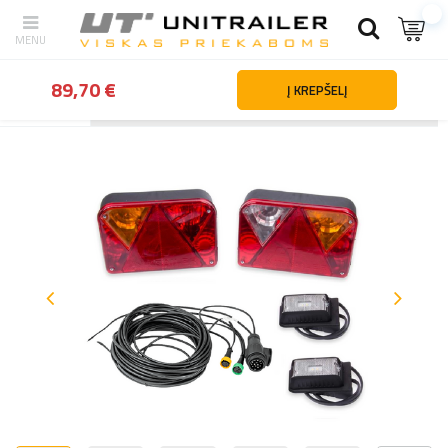
89,70 €
Į KREPŠELĮ
Atgal
Namai
Apšvietimas ir elektros dalys
Apšvietimo rinkiniai 