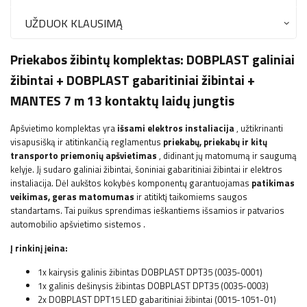
UŽDUOK KLAUSIMĄ
Priekabos žibintų komplektas:
DOBPLAST
galiniai
žibintai +
DOBPLAST
gabaritiniai žibintai +
MANTES 7 m 13 kontaktų laidų jungtis
Apšvietimo komplektas yra
išsami elektros instaliacija
, užtikrinanti
visapusišką ir atitinkančią reglamentus
priekabų, priekabų ir kitų
transporto priemonių apšvietimas
, didinant jų matomumą ir saugumą
kelyje. Jį sudaro galiniai žibintai, šoniniai gabaritiniai žibintai ir elektros
instaliacija. Dėl aukštos kokybės komponentų garantuojamas
patikimas
veikimas, geras matomumas
ir atitiktį taikomiems saugos
standartams. Tai puikus sprendimas ieškantiems išsamios ir patvarios
automobilio apšvietimo sistemos
.
Į rinkinį įeina:
1x kairysis galinis žibintas DOBPLAST DPT35 (0035-0001)
1x galinis dešinysis žibintas DOBPLAST DPT35 (0035-0003)
2x
DOBPLAST
DPT15 LED gabaritiniai žibintai (0015-1051-01)