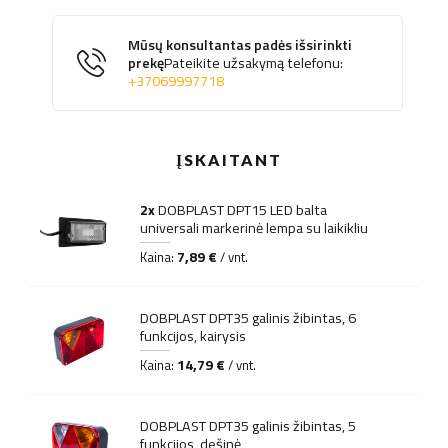
Mūsų konsultantas padės išsirinkti
prekę
Pateikite užsakymą telefonu:
+37069997718
ĮSKAITANT
2x
DOBPLAST DPT15 LED balta
universali markerinė lempa su laikikliu
7,89 €
Kaina:
/ vnt.
DOBPLAST DPT35 galinis žibintas, 6
funkcijos, kairysis
14,79 €
Kaina:
/ vnt.
DOBPLAST DPT35 galinis žibintas, 5
funkcijos, dešinė