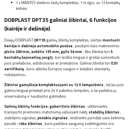
1 x MANTES elektros laidų komplektas, 7 m ilgio, su 13 kontaktų
kištuku
DOBPLAST DPT35 galiniai žibintai, 6 funkcijos
(kairėje ir dešinėje)
Dviejų
DOBPLAST
DPT35
galinių žibintų komplektas, skirtas
montuoti
kairėje ir dešinėje automobilio pusėse
, pasižymi šiais matmenimis:
plotis
200 mm, aukštis 135 mm, gylis 54 mm
. Abu žibintai turi
5
kontaktų bajonetinę jungtį
, kuri leidžia lengvai ir greitai sumontuoti
juos priekabose, autobusuose ar priekabose.
Galiniai žibintai turi
E20
sertifikatą
, kuris
atitinka Europos saugos ir kokybės standartų
reikalavimus
.
Žibintai gamykloje komplektuojami su 12 V lemputėmis
, tačiau juos
galima lengvai pritaikyti prie 24 V pakeitus lemputes, o tai padidina jų
universalumą ir naudojimo galimybes.
Galinių žibintų funkcijos:
gabaritinis žibintas
, užtikrinantis
transporto priemonės matomumą važiuojant naktį;
stabdžių žibintas
,
stabdymo signalas;
posūkio signalas
, leidžiantis parodyti savo ketinimą
pasukti
;
rūko žibintas
, kuris padidina saugumą sudėtingomis oro