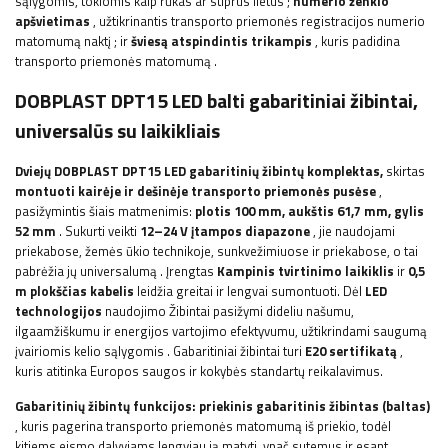
sąlygomis, tokiomis kaip rūkas ar stiprus lietus
;
numerio ženklo
apšvietimas
, užtikrinantis transporto priemonės registracijos numerio
matomumą naktį
;
ir
šviesą atspindintis trikampis
, kuris padidina
transporto priemonės matomumą
.
DOBPLAST
DPT15 LED
balti gabaritiniai žibintai,
universalūs su laikikliais
Dviejų DOBPLAST
DPT15 LED
gabaritinių žibintų komplektas,
skirtas
montuoti kairėje ir dešinėje transporto priemonės pusėse
,
pasižymintis šiais matmenimis:
plotis 100
mm, aukštis 61,7 mm, gylis
52 mm
. Sukurti veikti
12–24 V įtampos diapazone
, jie naudojami
priekabose, žemės ūkio technikoje, sunkvežimiuose ir priekabose, o tai
pabrėžia jų universalumą
. Įrengtas
Kampinis tvirtinimo laikiklis
ir
0,5
m plokščias kabelis
leidžia greitai ir lengvai sumontuoti.
Dėl
LED
technologijos
naudojimo
Žibintai pasižymi dideliu našumu,
ilgaamžiškumu ir energijos vartojimo efektyvumu, užtikrindami saugumą
įvairiomis kelio sąlygomis
.
Gabaritiniai žibintai turi
E20 sertifikatą
,
kuris
atitinka Europos saugos ir kokybės standartų reikalavimus.
Gabaritinių žibintų funkcijos:
priekinis gabaritinis žibintas (baltas)
, kuris pagerina transporto priemonės matomumą iš priekio, todėl
kitiems eismo dalyviams lengviau ją matyti, ypač sutemus ir esant