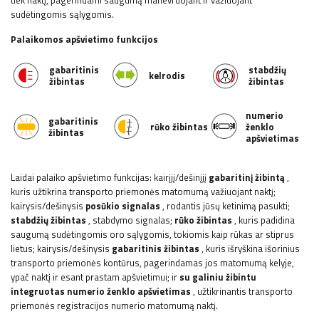
tiek naktį, pagerindami saugumą manevruojant ir važiuojant
sudėtingomis sąlygomis.
Palaikomos apšvietimo funkcijos
gabaritinis
stabdžių
kelrodis
žibintas
žibintas
numerio
gabaritinis
rūko žibintas
ženklo
žibintas
apšvietimas
Laidai palaiko apšvietimo funkcijas: kairįjį/dešinįjį
gabaritinį žibintą
,
kuris užtikrina transporto priemonės matomumą važiuojant naktį;
kairysis/dešinysis
posūkio signalas
, rodantis jūsų ketinimą pasukti;
stabdžių žibintas
, stabdymo signalas;
rūko žibintas
, kuris padidina
saugumą sudėtingomis oro sąlygomis, tokiomis kaip rūkas ar stiprus
lietus; kairysis/dešinysis
gabaritinis žibintas
, kuris išryškina išorinius
transporto priemonės kontūrus, pagerindamas jos matomumą kelyje,
ypač naktį ir esant prastam apšvietimui; ir
su galiniu žibintu
integruotas numerio ženklo apšvietimas
, užtikrinantis transporto
priemonės registracijos numerio matomumą naktį.