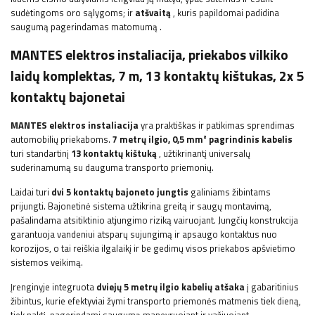
sudėtingoms oro sąlygoms; ir
atšvaitą
, kuris papildomai padidina
saugumą pagerindamas matomumą
.
MANTES elektros instaliacija, priekabos vilkiko
laidų komplektas, 7 m, 13 kontaktų kištukas, 2x 5
kontaktų bajonetai
MANTES elektros instaliacija
yra praktiškas ir patikimas sprendimas
automobilių priekaboms.
7 metrų ilgio, 0,5 mm² pagrindinis kabelis
turi standartinį
13 kontaktų kištuką
, užtikrinantį universalų
suderinamumą su dauguma transporto priemonių.
Laidai turi
dvi 5 kontaktų bajoneto jungtis
galiniams žibintams
prijungti. Bajonetinė sistema užtikrina greitą ir saugų montavimą,
pašalindama atsitiktinio atjungimo riziką vairuojant. Jungčių konstrukcija
garantuoja vandeniui atsparų sujungimą ir apsaugo kontaktus nuo
korozijos, o tai reiškia ilgalaikį ir be gedimų visos priekabos apšvietimo
sistemos veikimą.
Įrenginyje integruota
dviejų 5 metrų ilgio kabelių atšaka
į gabaritinius
žibintus, kurie efektyviai žymi transporto priemonės matmenis tiek dieną,