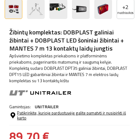
+
2
nuotraukos
Žibintų komplektas: DOBPLAST galiniai
žibintai + DOBPLAST LED šoniniai žibintai +
MANTES 7 m 13 kontaktų laidų jungtis
Apšvietimo komplektas priekaboms ir platforminėms
priekaboms, pagerinantis matomumą ir saugumą kelyje.
Komplektą sudaro DOBPLAST DPT35 galiniai žibintai, DOBPLAST
DPT15 LED gabaritiniai žibintai ir MANTES 7 m elektros laidų
komplektas su 13 kontaktų kištu
Gamintojas:
UNITRAILER
Patikrinkite, kurioje parduotuvėje galite pamatyti ir nusipirkti iš
karto
89,70 €