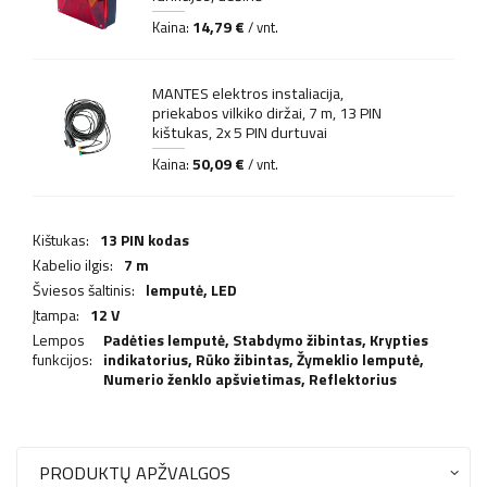
14,79 €
Kaina:
/ vnt.
MANTES elektros instaliacija,
priekabos vilkiko diržai, 7 m, 13 PIN
kištukas, 2x 5 PIN durtuvai
50,09 €
Kaina:
/ vnt.
Kištukas:
13 PIN kodas
Kabelio ilgis:
7 m
Šviesos šaltinis:
lemputė,
LED
Įtampa:
12 V
Lempos
Padėties lemputė,
Stabdymo žibintas
,
Krypties
funkcijos:
indikatorius
,
Rūko žibintas
,
Žymeklio lemputė
,
Numerio ženklo apšvietimas
,
Reflektorius
PRODUKTŲ APŽVALGOS