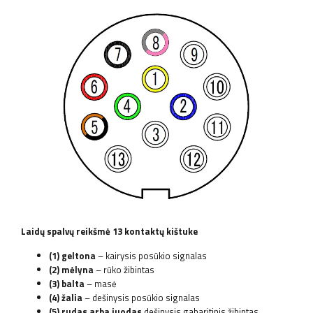
Laidų spalvų reikšmė 13 kontaktų kištuke
(1) geltona
– kairysis posūkio signalas
(2) mėlyna
– rūko žibintas
(3) balta
– masė
(4) žalia
– dešinysis posūkio signalas
(5) rudas arba juodas
dešinysis gabaritinis žibintas