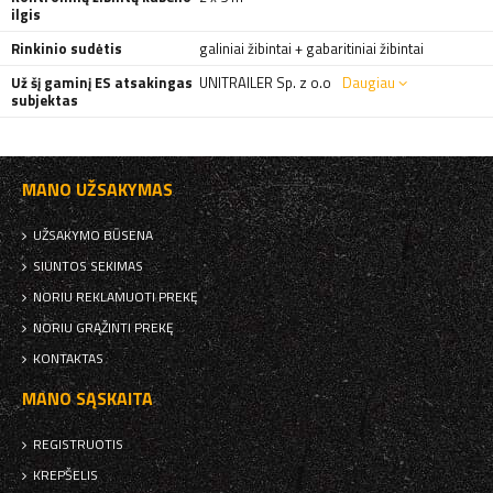
ilgis
Rinkinio sudėtis
galiniai žibintai + gabaritiniai žibintai
Už šį gaminį ES atsakingas
UNITRAILER Sp. z o.o
Daugiau
subjektas
MANO UŽSAKYMAS
UŽSAKYMO BŪSENA
SIUNTOS SEKIMAS
NORIU REKLAMUOTI PREKĘ
NORIU GRĄŽINTI PREKĘ
KONTAKTAS
MANO SĄSKAITA
REGISTRUOTIS
KREPŠELIS