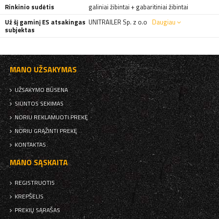
Rinkinio sudėtis
galiniai žibintai + gabaritiniai žibintai
Už šį gaminį ES atsakingas
UNITRAILER Sp. z o.o
Daugiau
subjektas
MANO UŽSAKYMAS
UŽSAKYMO BŪSENA
SIUNTOS SEKIMAS
NORIU REKLAMUOTI PREKĘ
NORIU GRĄŽINTI PREKĘ
KONTAKTAS
MANO SĄSKAITA
REGISTRUOTIS
KREPŠELIS
PREKIŲ SĄRAŠAS