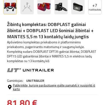
+
7
nuotraukos
Žibintų komplektas: DOBPLAST galiniai
žibintai + DOBPLAST LED šoniniai žibintai +
MANTES 5,5 m 13 kontaktų laidų jungtis
Apšvietimo komplektas priekaboms ir platforminėms
priekaboms, pagerinantis matomumą ir saugumą kelyje.
Komplektą sudaro DOBPLAST DPT35 galiniai žibintai, DOBPLAST
DPT15 LED gabaritiniai žibintai ir MANTES 5,5 m elektros laidų
komplektas su 13 kontaktų kiš
Gamintojas:
UNITRAILER
Patikrinkite, kurioje parduotuvėje galite pamatyti ir nusipirkti iš
karto
81,80 €