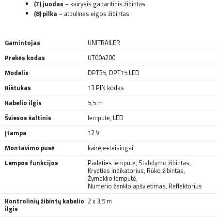
(7) juodas
– kairysis gabaritinis žibintas
(8) pilka
– atbulinės eigos žibintas
Gamintojas
UNITRAILER
Prekės kodas
UT004200
Modelis
DPT35
,
DPT15 LED
Kištukas
13 PIN kodas
Kabelio ilgis
5,5 m
Šviesos šaltinis
lemputė
,
LED
Įtampa
12 V
Montavimo pusė
kairėje+teisingai
Lempos funkcijos
Padėties lemputė
,
Stabdymo žibintas
,
Krypties indikatorius
,
Rūko žibintas
,
Žymeklio lemputė
,
Numerio ženklo apšvietimas
,
Reflektorius
Kontrolinių žibintų kabelio
2 x 3,5 m
ilgis