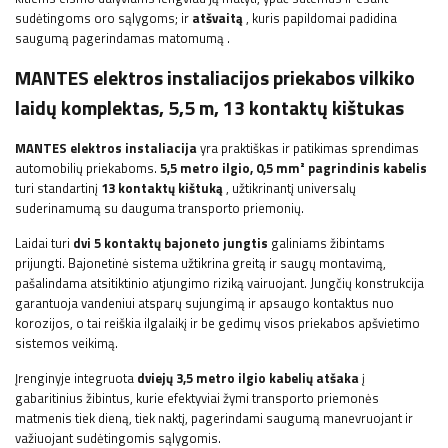
sudėtingoms oro sąlygoms; ir
atšvaitą
, kuris papildomai padidina
saugumą pagerindamas matomumą
.
MANTES elektros instaliacijos priekabos vilkiko
laidų komplektas, 5,5 m, 13 kontaktų kištukas
MANTES elektros instaliacija
yra praktiškas ir patikimas sprendimas
automobilių priekaboms.
5,5 metro ilgio, 0,5 mm² pagrindinis kabelis
turi standartinį
13 kontaktų kištuką
, užtikrinantį universalų
suderinamumą su dauguma transporto priemonių.
Laidai turi
dvi 5 kontaktų bajoneto jungtis
galiniams žibintams
prijungti. Bajonetinė sistema užtikrina greitą ir saugų montavimą,
pašalindama atsitiktinio atjungimo riziką vairuojant. Jungčių konstrukcija
garantuoja vandeniui atsparų sujungimą ir apsaugo kontaktus nuo
korozijos, o tai reiškia ilgalaikį ir be gedimų visos priekabos apšvietimo
sistemos veikimą.
Įrenginyje integruota
dviejų 3,5 metro ilgio kabelių atšaka
į
gabaritinius žibintus, kurie efektyviai žymi transporto priemonės
matmenis tiek dieną, tiek naktį, pagerindami saugumą manevruojant ir
važiuojant sudėtingomis sąlygomis.