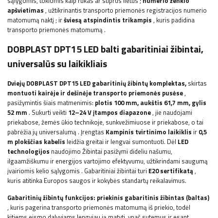
sąlygomis, tokiomis kaip rūkas ar stiprus lietus
;
numerio ženklo
apšvietimas
, užtikrinantis transporto priemonės registracijos numerio
matomumą naktį
;
ir
šviesą atspindintis trikampis
, kuris padidina
transporto priemonės matomumą
.
DOBPLAST
DPT15 LED
balti gabaritiniai žibintai,
universalūs su laikikliais
Dviejų DOBPLAST
DPT15 LED
gabaritinių žibintų komplektas,
skirtas
montuoti kairėje ir dešinėje transporto priemonės pusėse
,
pasižymintis šiais matmenimis:
plotis 100
mm, aukštis 61,7 mm, gylis
52 mm
. Sukurti veikti
12–24 V įtampos diapazone
, jie naudojami
priekabose, žemės ūkio technikoje, sunkvežimiuose ir priekabose, o tai
pabrėžia jų universalumą
. Įrengtas
Kampinis tvirtinimo laikiklis
ir
0,5
m plokščias kabelis
leidžia greitai ir lengvai sumontuoti.
Dėl
LED
technologijos
naudojimo
Žibintai pasižymi dideliu našumu,
ilgaamžiškumu ir energijos vartojimo efektyvumu, užtikrindami saugumą
įvairiomis kelio sąlygomis
.
Gabaritiniai žibintai turi
E20 sertifikatą
,
kuris
atitinka Europos saugos ir kokybės standartų reikalavimus.
Gabaritinių žibintų funkcijos:
priekinis gabaritinis žibintas (baltas)
, kuris pagerina transporto priemonės matomumą iš priekio, todėl
kitiems eismo dalyviams lengviau ją matyti, ypač sutemus ir esant