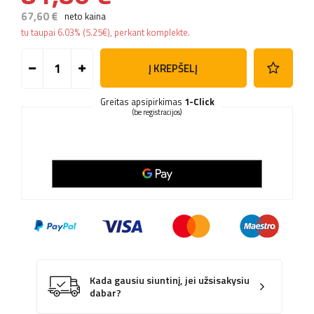
67,60 €
neto kaina
tu taupai
6.03%
(
5.25
€
), perkant komplekte.
Į KREPŠELĮ
Greitas apsipirkimas
1-Click
(be registracijos)
Kada gausiu siuntinį, jei užsisakysiu
dabar?