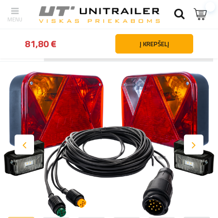
81,80 €
Į KREPŠELĮ
Atgal
Namai
Apšvietimas ir elektros dalys
Apšvietimo rinkiniai 