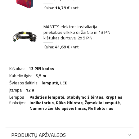
14,79 €
Kaina:
/ vnt.
MANTES elektros instaliacija
priekabos vilkiko diržai 5,5 m 13 PIN
kištukas durtuvai 2x 5 PIN
41,69 €
Kaina:
/ vnt.
Kištukas:
13 PIN kodas
Kabelio ilgis:
5,5 m
Šviesos šaltinis:
lemputė,
LED
Įtampa:
12 V
Lempos
Padėties lemputė,
Stabdymo žibintas
,
Krypties
funkcijos:
indikatorius
,
Rūko žibintas
,
Žymeklio lemputė
,
Numerio ženklo apšvietimas
,
Reflektorius
PRODUKTŲ APŽVALGOS