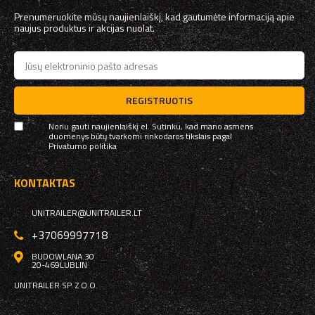
Prenumeruokite mūsų naujienlaiškį, kad gautumėte informaciją apie
naujus produktus ir akcijas nuolat.
REGISTRUOTIS
Noriu gauti naujienlaiškį el. Sutinku, kad mano asmens
duomenys būtų tvarkomi rinkodaros tikslais pagal
Privatumo politika
KONTAKTAS
UNITRAILER@UNITRAILER.LT
+37069997718
BUDOWLANA 30
20-469
LUBLIN
UNITRAILER SP. Z O.O.