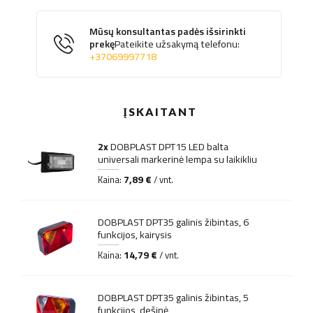
Mūsų konsultantas padės išsirinkti
prekę
Pateikite užsakymą telefonu:
+37069997718
ĮSKAITANT
2x
DOBPLAST DPT15 LED balta
universali markerinė lempa su laikikliu
7,89 €
Kaina:
/ vnt.
DOBPLAST DPT35 galinis žibintas, 6
funkcijos, kairysis
14,79 €
Kaina:
/ vnt.
DOBPLAST DPT35 galinis žibintas, 5
funkcijos, dešinė