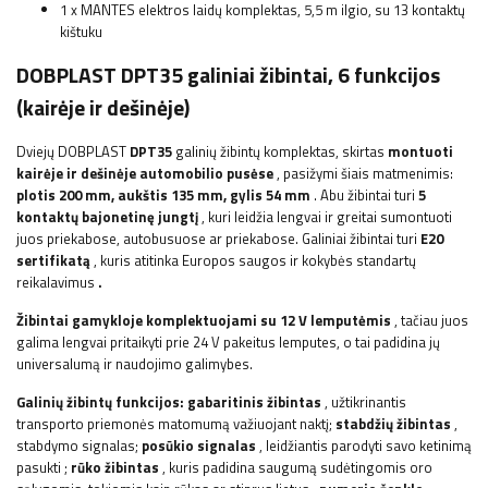
1 x MANTES elektros laidų komplektas, 5,5 m ilgio, su 13 kontaktų
kištuku
DOBPLAST DPT35 galiniai žibintai, 6 funkcijos
(kairėje ir dešinėje)
Dviejų
DOBPLAST
DPT35
galinių žibintų komplektas, skirtas
montuoti
kairėje ir dešinėje automobilio pusėse
, pasižymi šiais matmenimis:
plotis
200 mm, aukštis 135 mm, gylis 54 mm
. Abu žibintai turi
5
kontaktų bajonetinę jungtį
, kuri leidžia lengvai ir greitai sumontuoti
juos priekabose, autobusuose ar priekabose.
Galiniai žibintai turi
E20
sertifikatą
, kuris
atitinka Europos saugos ir kokybės standartų
reikalavimus
.
Žibintai gamykloje komplektuojami su 12 V lemputėmis
, tačiau juos
galima lengvai pritaikyti prie 24 V pakeitus lemputes, o tai padidina jų
universalumą ir naudojimo galimybes.
Galinių žibintų funkcijos:
gabaritinis žibintas
, užtikrinantis
transporto priemonės matomumą važiuojant naktį;
stabdžių žibintas
,
stabdymo signalas;
posūkio signalas
, leidžiantis parodyti savo ketinimą
pasukti
;
rūko žibintas
, kuris padidina saugumą sudėtingomis oro