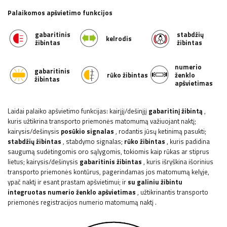
Palaikomos apšvietimo funkcijos
gabaritinis
stabdžių
kelrodis
žibintas
žibintas
numerio
gabaritinis
rūko žibintas
ženklo
žibintas
apšvietimas
Laidai palaiko apšvietimo funkcijas: kairįjį/dešinįjį
gabaritinį žibintą
,
kuris užtikrina transporto priemonės matomumą važiuojant naktį;
kairysis/dešinysis
posūkio signalas
, rodantis jūsų ketinimą pasukti;
stabdžių žibintas
, stabdymo signalas;
rūko žibintas
, kuris padidina
saugumą sudėtingomis oro sąlygomis, tokiomis kaip rūkas ar stiprus
lietus; kairysis/dešinysis
gabaritinis žibintas
, kuris išryškina išorinius
transporto priemonės kontūrus, pagerindamas jos matomumą kelyje,
ypač naktį ir esant prastam apšvietimui;
ir
su galiniu žibintu
integruotas numerio ženklo apšvietimas
, užtikrinantis transporto
priemonės registracijos numerio matomumą naktį
.