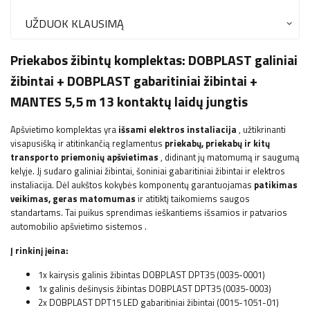
UŽDUOK KLAUSIMĄ
Priekabos žibintų komplektas:
DOBPLAST
galiniai
žibintai +
DOBPLAST
gabaritiniai žibintai +
MANTES 5,5 m 13 kontaktų laidų jungtis
Apšvietimo komplektas yra
išsami elektros instaliacija
, užtikrinanti
visapusišką ir atitinkančią reglamentus
priekabų, priekabų ir kitų
transporto priemonių apšvietimas
, didinant jų matomumą ir saugumą
kelyje. Jį sudaro galiniai žibintai, šoniniai gabaritiniai žibintai ir elektros
instaliacija. Dėl aukštos kokybės komponentų garantuojamas
patikimas
veikimas, geras matomumas
ir atitiktį taikomiems saugos
standartams. Tai puikus sprendimas ieškantiems išsamios ir patvarios
automobilio apšvietimo sistemos
.
Į rinkinį įeina:
1x kairysis galinis žibintas DOBPLAST DPT35 (0035-0001)
1x galinis dešinysis žibintas DOBPLAST DPT35 (0035-0003)
2x
DOBPLAST
DPT15 LED gabaritiniai žibintai (0015-1051-01)