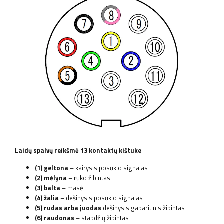
Laidų spalvų reikšmė 13 kontaktų kištuke
(1) geltona
– kairysis posūkio signalas
(2) mėlyna
– rūko žibintas
(3) balta
– masė
(4) žalia
– dešinysis posūkio signalas
(5) rudas arba juodas
dešinysis gabaritinis žibintas
(6) raudonas
– stabdžių žibintas