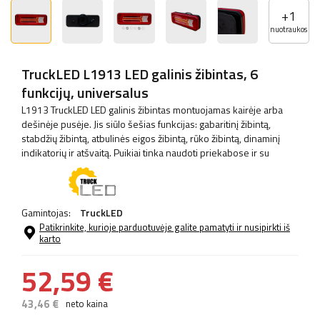
+
1
nuotraukos
TruckLED L1913 LED galinis žibintas, 6
funkcijų, universalus
L1913 TruckLED LED galinis žibintas montuojamas kairėje arba
dešinėje pusėje. Jis siūlo šešias funkcijas: gabaritinį žibintą,
stabdžių žibintą, atbulinės eigos žibintą, rūko žibintą, dinaminį
indikatorių ir atšvaitą. Puikiai tinka naudoti priekabose ir su
Gamintojas:
TruckLED
Patikrinkite, kurioje parduotuvėje galite pamatyti ir nusipirkti iš
karto
52,59 €
43,46 €
neto kaina