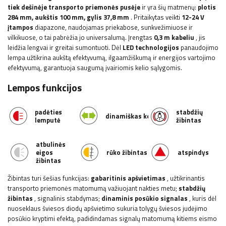
tiek dešinėje transporto priemonės pusėje
ir yra šių matmenų:
plotis
284 mm, aukštis 100 mm, gylis 37,8 mm
. Pritaikytas veikti
12-24 V
įtampos
diapazone, naudojamas priekabose, sunkvežimiuose ir
vilkikuose, o tai pabrėžia jo universalumą. Įrengtas
0,3 m kabeliu
, jis
leidžia lengvai ir greitai sumontuoti. Dėl
LED technologijos
panaudojimo
lempa užtikrina aukštą efektyvumą, ilgaamžiškumą ir energijos vartojimo
efektyvumą, garantuoja saugumą įvairiomis kelio sąlygomis.
Lempos funkcijos
padėties
stabdžių
dinamiškas
kelrodis
lemputė
žibintas
atbulinės
eigos
rūko žibintas
atspindys
žibintas
Žibintas turi šešias funkcijas:
gabaritinis apšvietimas
, užtikrinantis
transporto priemonės matomumą važiuojant nakties metu;
stabdžių
žibintas
, signalinis stabdymas;
dinaminis posūkio signalas
, kuris dėl
nuoseklaus šviesos diodų apšvietimo sukuria tolygų šviesos judėjimo
posūkio kryptimi efektą, padidindamas signalų matomumą kitiems eismo