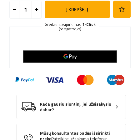
Į KREPŠELĮ
Greitas apsipirkimas
1-Click
(be registracijos)
Kada gausiu siuntinį, jei užsisakysiu
dabar?
Mūsų konsultantas padės išsirinkti
prekę
Pateikite užsakymą telefonu: