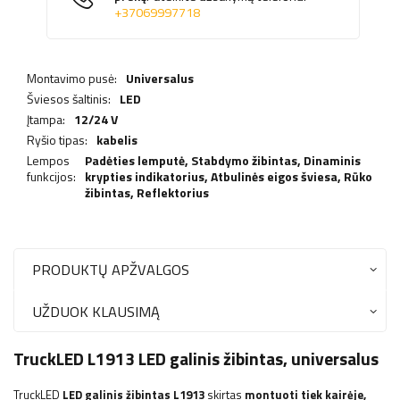
+37069997718
Montavimo pusė:
Universalus
Šviesos šaltinis:
LED
Įtampa:
12/24 V
Ryšio tipas:
kabelis
Lempos
Padėties lemputė,
Stabdymo žibintas
,
Dinaminis
funkcijos:
krypties indikatorius
,
Atbulinės eigos šviesa
,
Rūko
žibintas
,
Reflektorius
PRODUKTŲ APŽVALGOS
UŽDUOK KLAUSIMĄ
TruckLED L1913 LED galinis žibintas, universalus
TruckLED
LED galinis žibintas L1913
skirtas
montuoti tiek kairėje,