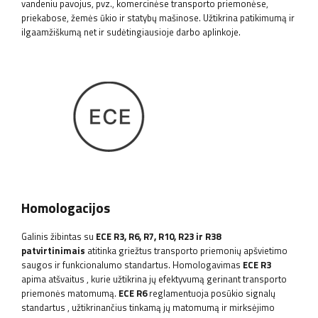
vandeniu pavojus, pvz., komercinėse transporto priemonėse,
priekabose, žemės ūkio ir statybų mašinose. Užtikrina patikimumą ir
ilgaamžiškumą net ir sudėtingiausioje darbo aplinkoje.
Homologacijos
Galinis žibintas su
ECE R3, R6, R7, R10, R23 ir R38
patvirtinimais
atitinka griežtus transporto priemonių apšvietimo
saugos ir funkcionalumo standartus. Homologavimas
ECE R3
apima atšvaitus
, kurie užtikrina jų efektyvumą gerinant transporto
priemonės matomumą.
ECE R6
reglamentuoja posūkio signalų
standartus
, užtikrinančius tinkamą jų matomumą ir mirksėjimo