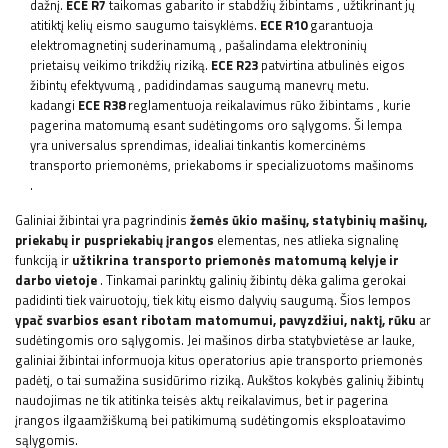
dažnį.
ECE R7
taikomas gabarito ir stabdžių žibintams
, užtikrinant jų
atitiktį kelių eismo saugumo taisyklėms.
ECE R10
garantuoja
elektromagnetinį suderinamumą
, pašalindama elektroninių
prietaisų veikimo trikdžių riziką.
ECE R23
patvirtina atbulinės eigos
žibintų efektyvumą
, padidindamas saugumą manevrų metu.
kadangi
ECE R38
reglamentuoja reikalavimus rūko žibintams
, kurie
pagerina matomumą esant sudėtingoms oro sąlygoms. Ši lempa
yra universalus sprendimas, idealiai tinkantis komercinėms
transporto priemonėms, priekaboms ir specializuotoms mašinoms
.
Galiniai žibintai yra pagrindinis
žemės ūkio mašinų, statybinių mašinų,
priekabų ir puspriekabių įrangos
elementas, nes atlieka signalinę
funkciją ir
užtikrina transporto priemonės matomumą kelyje ir
darbo vietoje
. Tinkamai parinktų galinių žibintų dėka galima gerokai
padidinti tiek vairuotojų, tiek kitų eismo dalyvių saugumą. Šios lempos
ypač svarbios esant ribotam matomumui, pavyzdžiui, naktį, rūku
ar
sudėtingomis oro sąlygomis. Jei mašinos dirba statybvietėse ar lauke,
galiniai žibintai informuoja kitus operatorius apie transporto priemonės
padėtį, o tai sumažina susidūrimo riziką. Aukštos kokybės galinių žibintų
naudojimas ne tik atitinka teisės aktų reikalavimus, bet ir pagerina
įrangos ilgaamžiškumą bei patikimumą sudėtingomis eksploatavimo
sąlygomis.