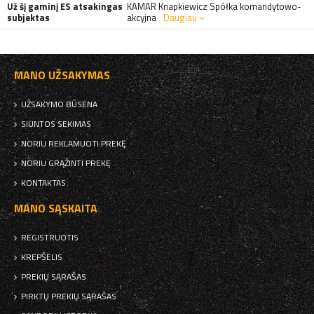
Už šį gaminį ES atsakingas
KAMAR Knapkiewicz Spółka komandytowo-
subjektas
akcyjna
Daugiau
MANO UŽSAKYMAS
UŽSAKYMO BŪSENA
SIUNTOS SEKIMAS
NORIU REKLAMUOTI PREKĘ
NORIU GRĄŽINTI PREKĘ
KONTAKTAS
MANO SĄSKAITA
REGISTRUOTIS
KREPŠELIS
PREKIŲ SĄRAŠAS
PIRKTŲ PREKIŲ SĄRAŠAS