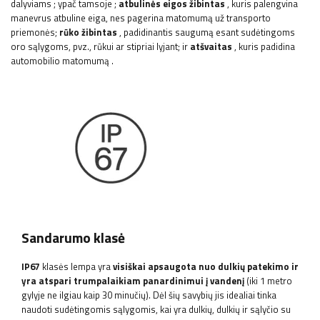
dalyviams
; ypač tamsoje
;
atbulinės eigos žibintas
, kuris palengvina
manevrus atbuline eiga, nes pagerina matomumą už transporto
priemonės;
rūko žibintas
, padidinantis saugumą esant sudėtingoms
oro sąlygoms, pvz., rūkui ar stipriai lyjant; ir
atšvaitas
, kuris padidina
automobilio matomumą
.
Sandarumo klasė
IP67
klasės lempa yra
visiškai apsaugota nuo dulkių patekimo ir
yra atspari trumpalaikiam panardinimui į vandenį
(iki 1 metro
gylyje ne ilgiau kaip 30 minučių). Dėl šių savybių jis idealiai tinka
naudoti sudėtingomis sąlygomis, kai yra dulkių, dulkių ir sąlyčio su