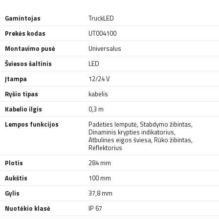
Gamintojas
TruckLED
Prekės kodas
UT004100
Montavimo pusė
Universalus
Šviesos šaltinis
LED
Įtampa
12/24 V
Ryšio tipas
kabelis
Kabelio ilgis
0,3 m
Lempos funkcijos
Padėties lemputė
,
Stabdymo žibintas
,
Dinaminis krypties indikatorius
,
Atbulinės eigos šviesa
,
Rūko žibintas
,
Reflektorius
Plotis
284 mm
Aukštis
100 mm
Gylis
37,8 mm
Nuotėkio klasė
IP 67