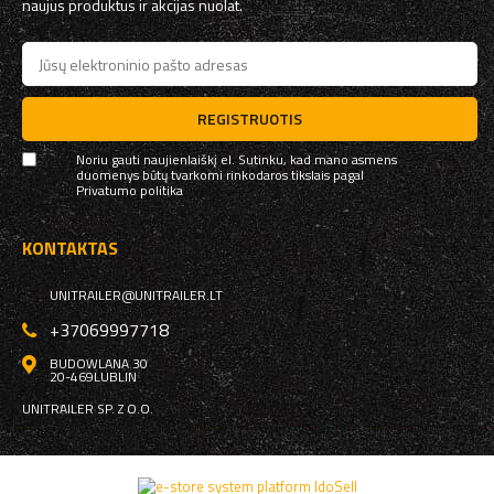
naujus produktus ir akcijas nuolat.
REGISTRUOTIS
Noriu gauti naujienlaiškį el. Sutinku, kad mano asmens
duomenys būtų tvarkomi rinkodaros tikslais pagal
Privatumo politika
KONTAKTAS
UNITRAILER@UNITRAILER.LT
+37069997718
BUDOWLANA 30
20-469
LUBLIN
UNITRAILER SP. Z O.O.