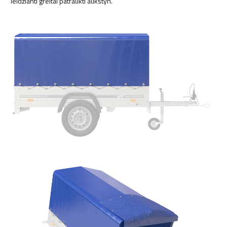
leidžianti greitai patraukti aukštyn.