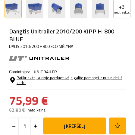
+
3
nuotraukos
Dangtis Unitrailer 2010/200 KIPP H-800
BLUE
DALIS 2010/200 H800 ECO MĖLYNA
Gamintojas:
UNITRAILER
Patikrinkite, kurioje parduotuvėje galite pamatyti ir nusipirkti iš
karto
75,99 €
62,80 €
neto kaina
Į KREPŠELĮ