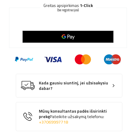
Greitas apsipirkimas
1-Click
(be registracijos)
Kada gausiu siuntinį, jei užsisakysiu
dabar?
Mūsų konsultantas padės išsirinkti
prekę
Pateikite užsakymą telefonu:
+37069997718