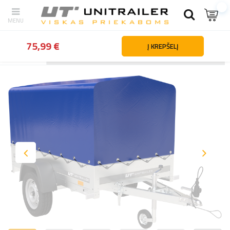
75,99 €
Į KREPŠELĮ
Atgal
Namai
Priekabų dalys ir priedai
Papildoma įranga
Tent