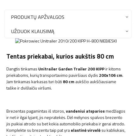
PRODUKTŲ APŽVALGOS
UŽDUOK KLAUSIMĄ
Tentas priekabai, kurios aukštis 80 cm
Dangtis tinkamas
Unitrailer Garden Trailer 200 KIPP
ir kitoms
priekaboms, kurių transportavimo paviršiaus dydis
200x106 cm
.
Jam tinkamas karkasas turi būti
80 cm
aukščio aukščiausiame
taške ir dvišlaičiu viršumi.
Brezentas pagamintas iš storos,
vandeniui atsparios
medžiagos
ir net ir ilgai lyjant, jis nepratekės. Dėl mėlynos spalvos brezento
jis puikiai atrodo su bet kokia automobilio priekaba ir gerai atrodo.
Komplekte su brezentu taip pat yra
elastinė virvelė
su kabliukais,