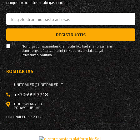
naujus produktus ir akcijas nuolat.
REGISTRUOTIS
Noriu gauti naujienlaiškį el. Sutinku, kad mano asmens
duomenys būtų tvarkomi rinkodaros tikslais pagal
Privatumo politika
KONTAKTAS
UNITRAILER@UNITRAILER.LT
+37069997718
BUDOWLANA 30
20-469
LUBLIN
UNITRAILER SP. Z O.O.