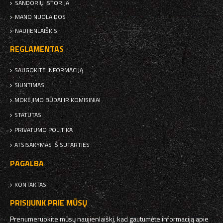
SANDORIŲ ISTORIJA
MANO NUOLAIDOS
NAUJIENLAIŠKIS
REGLAMENTAS
SAUGOKITE INFORMACIJĄ
SIUNTIMAS
MOKĖJIMO BŪDAI IR KOMISINIAI
STATUTAS
PRIVATUMO POLITIKA
ATSISAKYMAS IŠ SUTARTIES
PAGALBA
KONTAKTAS
PRISIJUNK PRIE MŪSŲ
Prenumeruokite mūsų naujienlaiškį, kad gautumėte informaciją apie