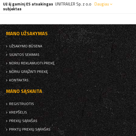
Už šį gaminį ES atsakingas
UNITRAILER Sp. z o.o
Daugiau
subjektas
MANO UŽSAKYMAS
UŽSAKYMO BŪSENA
SIUNTOS SEKIMAS
NORIU REKLAMUOTI PREKĘ
NORIU GRĄŽINTI PREKĘ
KONTAKTAS
MANO SĄSKAITA
REGISTRUOTIS
KREPŠELIS
PREKIŲ SĄRAŠAS
PIRKTŲ PREKIŲ SĄRAŠAS