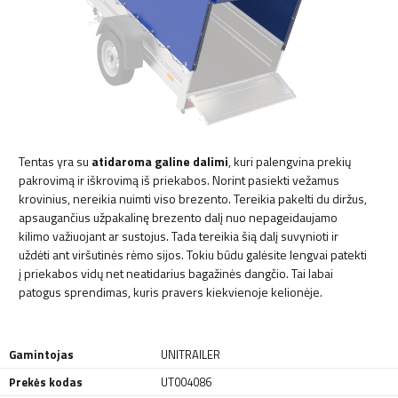
Tentas yra su
atidaroma galine dalimi
, kuri palengvina prekių
pakrovimą ir iškrovimą iš priekabos. Norint pasiekti vežamus
krovinius, nereikia nuimti viso brezento. Tereikia pakelti du diržus,
apsaugančius užpakalinę brezento dalį nuo nepageidaujamo
kilimo važiuojant ar sustojus. Tada tereikia šią dalį suvynioti ir
uždėti ant viršutinės rėmo sijos. Tokiu būdu galėsite lengvai patekti
į priekabos vidų net neatidarius bagažinės dangčio. Tai labai
patogus sprendimas, kuris pravers kiekvienoje kelionėje.
Gamintojas
UNITRAILER
Prekės kodas
UT004086