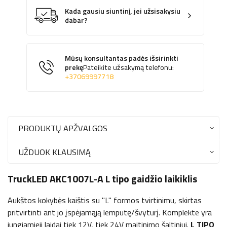
Kada gausiu siuntinį, jei užsisakysiu
dabar?
Mūsų konsultantas padės išsirinkti
prekę
Pateikite užsakymą telefonu:
+37069997718
PRODUKTŲ APŽVALGOS
UŽDUOK KLAUSIMĄ
TruckLED AKC1007L-A L tipo gaidžio laikiklis
Aukštos kokybės kaištis su "L" formos tvirtinimu, skirtas
pritvirtinti ant jo įspėjamąją lemputę/švyturį. Komplekte yra
jungiamieji laidai tiek 12V, tiek 24V maitinimo šaltiniui.
L TIPO