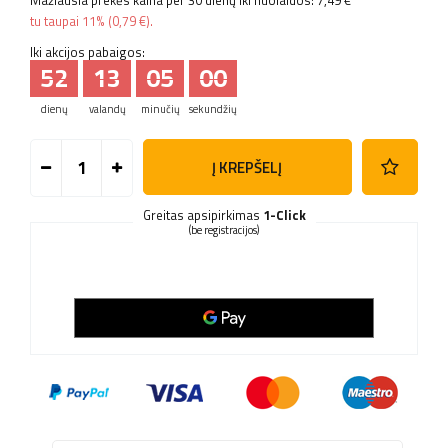
Mažiausia prekės kaina per 30 dienų iki nuolaidos:
7,49 €
tu taupai
11%
(
0,79 €
).
Iki akcijos pabaigos:
52
13
04
59
dienų
valandų
minučių
sekundžių
Į KREPŠELĮ
Greitas apsipirkimas
1-Click
(be registracijos)