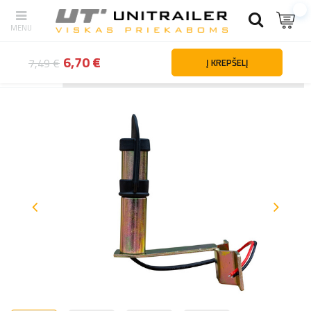
6,70 €
7,49 €
Į KREPŠELĮ
Atgal
Namai
Apšvietimas ir elektros dalys
Spėjamieji žibintai