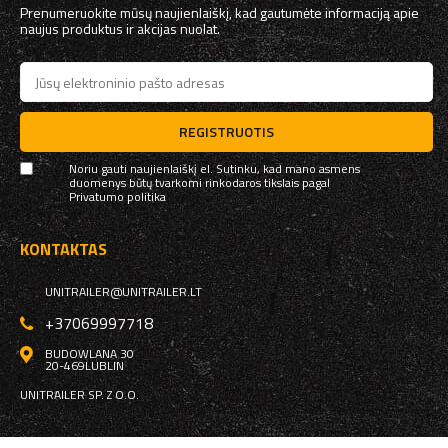
Prenumeruokite mūsų naujienlaiškį, kad gautumėte informaciją apie
naujus produktus ir akcijas nuolat.
REGISTRUOTIS
Noriu gauti naujienlaiškį el. Sutinku, kad mano asmens
duomenys būtų tvarkomi rinkodaros tikslais pagal
Privatumo politika
KONTAKTAS
UNITRAILER@UNITRAILER.LT
+37069997718
BUDOWLANA 30
20-469
LUBLIN
UNITRAILER SP. Z O.O.