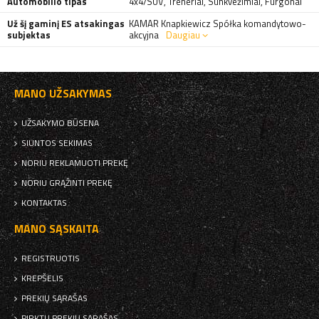
Automobilio tipas
4x4/SUV
,
Treneriai
,
Sunkvežimiai
,
Furgonai
Už šį gaminį ES atsakingas
KAMAR Knapkiewicz Spółka komandytowo-
subjektas
akcyjna
Daugiau
MANO UŽSAKYMAS
UŽSAKYMO BŪSENA
SIUNTOS SEKIMAS
NORIU REKLAMUOTI PREKĘ
NORIU GRĄŽINTI PREKĘ
KONTAKTAS
MANO SĄSKAITA
REGISTRUOTIS
KREPŠELIS
PREKIŲ SĄRAŠAS
PIRKTŲ PREKIŲ SĄRAŠAS