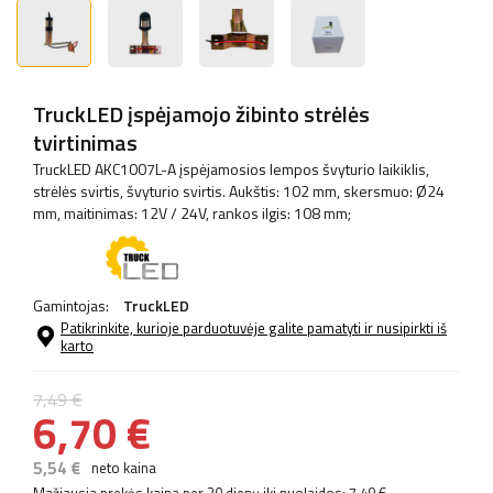
TruckLED įspėjamojo žibinto strėlės
tvirtinimas
TruckLED AKC1007L-A įspėjamosios lempos švyturio laikiklis,
strėlės svirtis, švyturio svirtis. Aukštis: 102 mm, skersmuo: Ø24
mm, maitinimas: 12V / 24V, rankos ilgis: 108 mm;
Gamintojas:
TruckLED
Patikrinkite, kurioje parduotuvėje galite pamatyti ir nusipirkti iš
karto
7,49 €
6,70 €
5,54 €
neto kaina