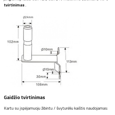
tvirtinimas
.
Gaidžio tvirtinimas
Kartu su įspėjamuoju žibintu / švyturėliu kaištis naudojamas: