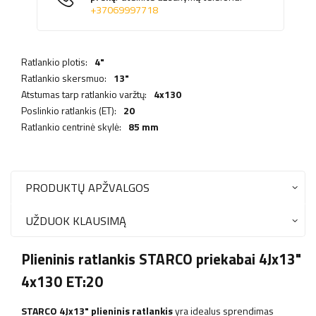
+37069997718
Ratlankio plotis:
4"
Ratlankio skersmuo:
13"
Atstumas tarp ratlankio varžtų:
4x130
Poslinkio ratlankis (ET):
20
Ratlankio centrinė skylė:
85 mm
PRODUKTŲ APŽVALGOS
UŽDUOK KLAUSIMĄ
Plieninis ratlankis STARCO priekabai 4Jx13"
4x130 ET:20
STARCO 4Jx13" plieninis ratlankis
yra idealus sprendimas