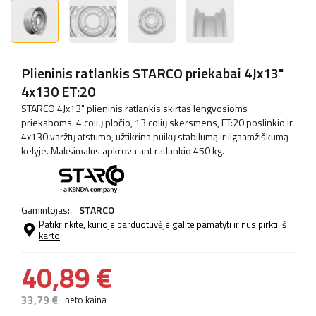
Plieninis ratlankis STARCO priekabai 4Jx13"
4x130 ET:20
STARCO 4Jx13" plieninis ratlankis skirtas lengvosioms
priekaboms. 4 colių pločio, 13 colių skersmens, ET:20 poslinkio ir
4x130 varžtų atstumo, užtikrina puikų stabilumą ir ilgaamžiškumą
kelyje. Maksimalus apkrova ant ratlankio 450 kg.
Gamintojas:
STARCO
Patikrinkite, kurioje parduotuvėje galite pamatyti ir nusipirkti iš
karto
40,89 €
33,79 €
neto kaina