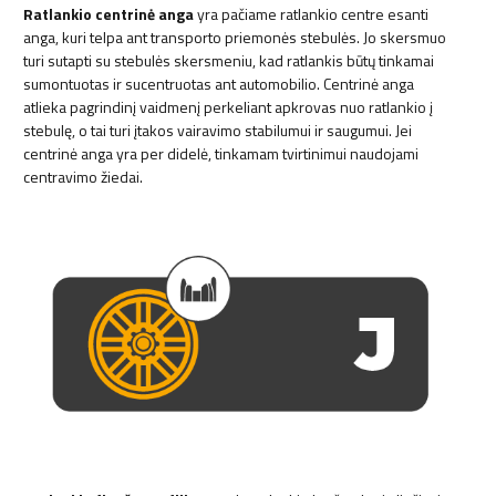
Ratlankio centrinė anga
yra pačiame ratlankio centre esanti
anga, kuri telpa ant transporto priemonės stebulės. Jo skersmuo
turi sutapti su stebulės skersmeniu, kad ratlankis būtų tinkamai
sumontuotas ir sucentruotas ant automobilio. Centrinė anga
atlieka pagrindinį vaidmenį perkeliant apkrovas nuo ratlankio į
stebulę, o tai turi įtakos vairavimo stabilumui ir saugumui. Jei
centrinė anga yra per didelė, tinkamam tvirtinimui naudojami
centravimo žiedai.