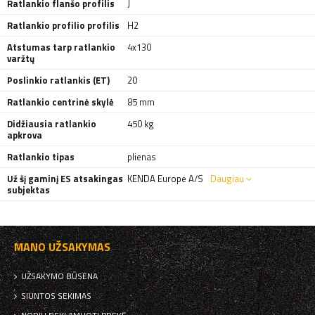
Ratlankio flanšo profilis
J
Ratlankio profilio profilis
H2
Atstumas tarp ratlankio
4x130
varžtų
Poslinkio ratlankis (ET)
20
Ratlankio centrinė skylė
85 mm
Didžiausia ratlankio
450 kg
apkrova
Ratlankio tipas
plienas
Už šį gaminį ES atsakingas
KENDA Europe A/S
Daugiau
subjektas
MANO UŽSAKYMAS
UŽSAKYMO BŪSENA
SIUNTOS SEKIMAS