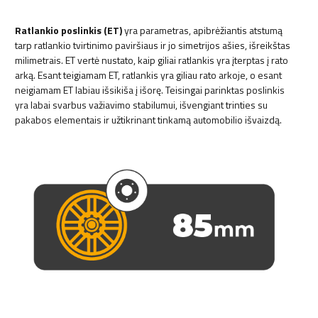
Ratlankio poslinkis (ET)
yra parametras, apibrėžiantis atstumą
tarp ratlankio tvirtinimo paviršiaus ir jo simetrijos ašies, išreikštas
milimetrais. ET vertė nustato, kaip giliai ratlankis yra įterptas į rato
arką. Esant teigiamam ET, ratlankis yra giliau rato arkoje, o esant
neigiamam ET labiau išsikiša į išorę. Teisingai parinktas poslinkis
yra labai svarbus važiavimo stabilumui, išvengiant trinties su
pakabos elementais ir užtikrinant tinkamą automobilio išvaizdą.