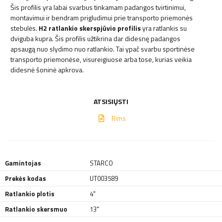
Šis profilis yra labai svarbus tinkamam padangos tvirtinimui,
montavimui ir bendram prigludimui prie transporto priemonės
stebulės.
H2 ratlankio skerspjūvio profilis
yra ratlankis su
dviguba kupra. Šis profilis užtikrina dar didesnę padangos
apsaugą nuo slydimo nuo ratlankio. Tai ypač svarbu sportinėse
transporto priemonėse, visureigiuose arba tose, kurias veikia
didesnė šoninė apkrova.
ATSISIŲSTI
Rims
Gamintojas
STARCO
Prekės kodas
UT003589
Ratlankio plotis
4"
Ratlankio skersmuo
13"