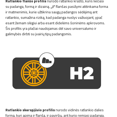
Ratlankio flanšo profilis
nurodo ratlankio krašto, kuris liečiasi
su padanga, formą ir dizainą.
„J“
flanšas pasižymi atitinkama forma
ir matmenimis, kurie užtikrina saugų padangos sėdėjimą ant
ratlankio, sumažina riziką, kad padanga nuslys važiuojant, ypač
esant žemam slėgiui arba esant didelėms šoninėms apkrovoms.
Šis profilis yra plačiai naudojamas dėl savo universalumo ir
galimybės dirbti su įvairių tipų padangomis.
Ratlankio skerspjūvio profilis
nurodo vidinės ratlankio dalies
formą, kuri apima ir flanšą, ir paviršių, ant kurio remiasi padanga.