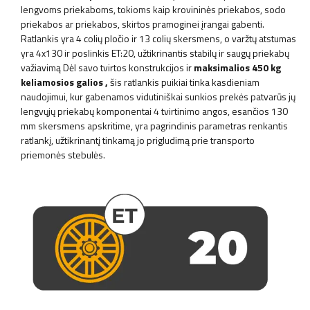
lengvoms priekaboms, tokioms kaip krovininės priekabos, sodo
priekabos ar priekabos, skirtos pramoginei įrangai gabenti.
Ratlankis yra 4 colių pločio ir 13 colių skersmens, o varžtų atstumas
yra 4x130 ir poslinkis ET:20, užtikrinantis stabilų ir saugų priekabų
važiavimą Dėl savo tvirtos konstrukcijos ir
maksimalios 450 kg
keliamosios galios
,
šis ratlankis puikiai tinka kasdieniam
naudojimui, kur gabenamos vidutiniškai sunkios prekės patvarūs jų
lengvųjų priekabų komponentai 4 tvirtinimo angos, esančios 130
mm skersmens apskritime, yra pagrindinis parametras renkantis
ratlankį, užtikrinantį tinkamą jo prigludimą prie transporto
priemonės stebulės.