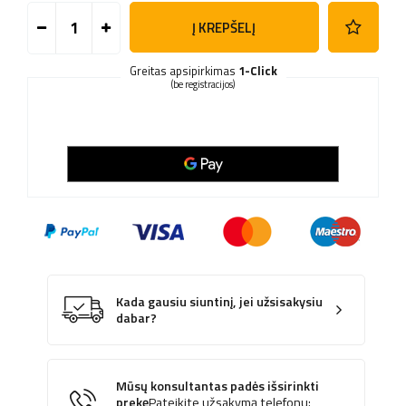
Į KREPŠELĮ
Greitas apsipirkimas
1-Click
(be registracijos)
Kada gausiu siuntinį, jei užsisakysiu
dabar?
Mūsų konsultantas padės išsirinkti
prekę
Pateikite užsakymą telefonu: