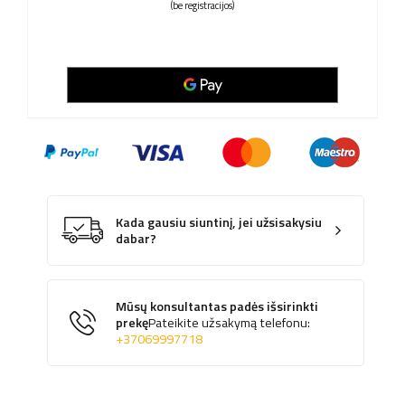
(be registracijos)
Kada gausiu siuntinį, jei užsisakysiu
dabar?
Mūsų konsultantas padės išsirinkti
prekę
Pateikite užsakymą telefonu:
+37069997718