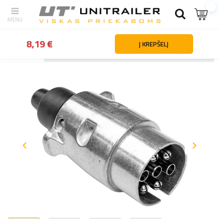
8,19 €
Į KREPŠELĮ
Atgal
Namai
Apšvietimas ir elektros dalys
Lizdai | kištukai | ada