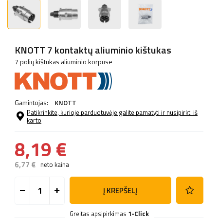
KNOTT 7 kontaktų aliuminio kištukas
7 polių kištukas aliuminio korpuse
Gamintojas:
KNOTT
Patikrinkite, kurioje parduotuvėje galite pamatyti ir nusipirkti iš
karto
8,19 €
6,77 €
neto kaina
Į KREPŠELĮ
Greitas apsipirkimas
1-Click