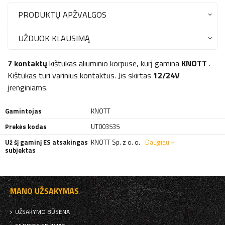
PRODUKTŲ APŽVALGOS
UŽDUOK KLAUSIMĄ
7 kontaktų
kištukas aliuminio korpuse, kurį gamina
KNOTT
.
Kištukas turi varinius kontaktus. Jis skirtas
12/24V
įrenginiams.
Gamintojas
KNOTT
Prekės kodas
UT003535
Už šį gaminį ES atsakingas
KNOTT Sp. z o. o.
Daugiau
subjektas
MANO UŽSAKYMAS
UŽSAKYMO BŪSENA