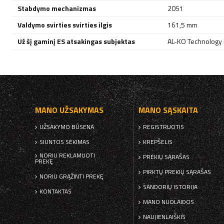
Stabdymo mechanizmas
2051
Valdymo svirties svirties ilgis
161,5 mm
Už šį gaminį ES atsakingas subjektas
AL-KO Technology P
MANO UŽSAKYMAS
MANO SĄSKAITA
UŽSAKYMO BŪSENA
REGISTRUOTIS
SIUNTOS SEKIMAS
KREPŠELIS
NORIU REKLAMUOTI
PREKIŲ SĄRAŠAS
PREKĘ
PIRKTŲ PREKIŲ SĄRAŠAS
NORIU GRĄŽINTI PREKĘ
SANDORIŲ ISTORIJA
KONTAKTAS
MANO NUOLAIDOS
NAUJIENLAIŠKIS