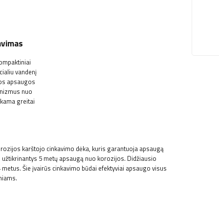
tavimas
kompaktiniai
cialiu vandenį
omos apsaugos
hanizmus nuo
kama greitai
orozijos karštojo cinkavimo dėka, kuris garantuoja apsaugą
ti, užtikrinantys 5 metų apsaugą nuo korozijos. Didžiausio
metus. Šie įvairūs cinkavimo būdai efektyviai apsaugo visus
sniams.