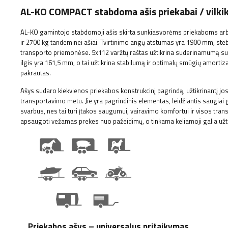
AL-KO COMPACT stabdoma ašis priekabai / vil
AL-KO gamintojo stabdomoji ašis skirta sunkiasvorėms priekaboms arba 
ir 2700 kg tandeminei ašiai. Tvirtinimo angų atstumas yra 1900 mm, steb
transporto priemonėse. 5x112 varžtų raštas užtikrina suderinamumą su d
ilgis yra 161,5 mm, o tai užtikrina stabilumą ir optimalų smūgių amorti
pakrautas.
Ašys sudaro kiekvienos priekabos konstrukcinį pagrindą, užtikrinantį jo
transportavimo metu. Jie yra pagrindinis elementas, leidžiantis saugiai 
svarbus, nes tai turi įtakos saugumui, vairavimo komfortui ir visos tr
apsaugoti vežamas prekes nuo pažeidimų, o tinkama keliamoji galia užt
Priekabos ašys – universalus pritaikymas