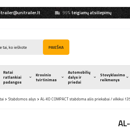
trailer@unitrailer.lt
99%
teigiamų atsiliepimų
PAIEŠKA
Ratai
Automobilių
Krovinio
Stovyklavimo
ratlankiai
dalys ir
tvirtinimas
reikmenys
padangos
priedai
tai
Stabdomos ašys
AL-KO COMPACT stabdoma ašis priekabai / vilkikui
AL