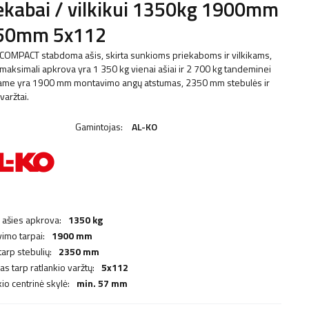
ekabai / vilkikui 1350kg 1900mm
50mm 5x112
COMPACT stabdoma ašis, skirta sunkioms priekaboms ir vilkikams,
 maksimali apkrova yra 1 350 kg vienai ašiai ir 2 700 kg tandeminei
 Jame yra 1900 mm montavimo angų atstumas, 2350 mm stebulės ir
varžtai.
Gamintojas:
AL-KO
 ašies apkrova:
1350 kg
imo tarpai:
1900 mm
tarp stebulių:
2350 mm
s tarp ratlankio varžtų:
5x112
io centrinė skylė:
min. 57 mm