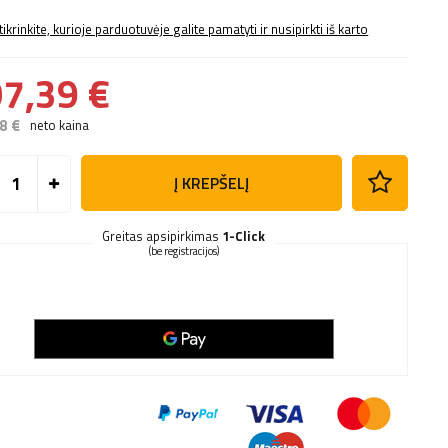
tikrinkite, kurioje parduotuvėje galite pamatyti ir nusipirkti iš karto
7,39 €
8 €
neto kaina
Į KREPŠELĮ
Greitas apsipirkimas
1-Click
(be registracijos)