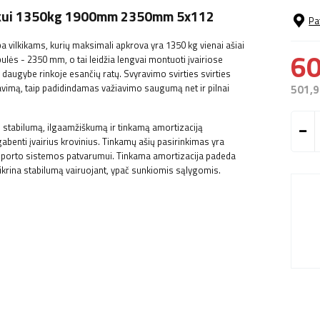
kikui 1350kg 1900mm 2350mm 5x112
Pa
vilkikams, kurių maksimali apkrova yra 1350 kg vienai ašiai
60
ulės - 2350 mm, o tai leidžia lengvai montuoti įvairiose
augybe rinkoje esančių ratų. Svyravimo svirties svirties
zavimą, taip padidindamas važiavimo saugumą net ir pilnai
501,9
s stabilumą, ilgaamžiškumą ir tinkamą amortizaciją
gabenti įvairius krovinius. Tinkamų ašių pasirinkimas yra
ansporto sistemos patvarumui. Tinkama amortizacija padeda
ikrina stabilumą vairuojant, ypač sunkiomis sąlygomis.