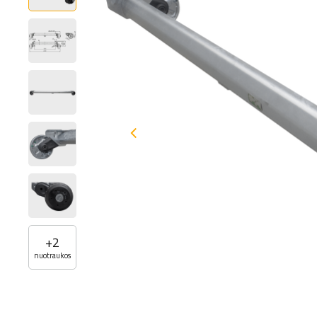
+
2
nuotraukos