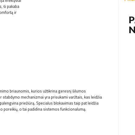
ja efektyviai
, ši pakaba
omfortą ir
inimo briaunomis, kurios užtikrina geresnį šilumos
ir stabdymo mechanizmai yra prisukami varžtais, kas leidžia
alengvina priežiūrą. Specialus blokavimas taip pat leidžia
tojo poreikių, o tai padidina sistemos funkcionalumą.