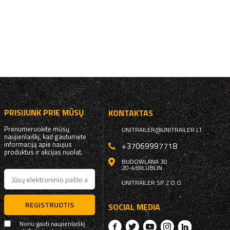
PRISIJUNK PRIE MŪSŲ
KONTAKTAS
Prenumeruokite mūsų
UNITRAILER@UNITRAILER.LT
naujienlaiškį, kad gautumėte
informaciją apie naujus
+37069997718
produktus ir akcijas nuolat.
BUDOWLANA 30
20-469
LUBLIN
UNITRAILER SP. Z O.O.
REGISTRUOTIS
SOCIAL MEDIA
Noriu gauti naujienlaiškį