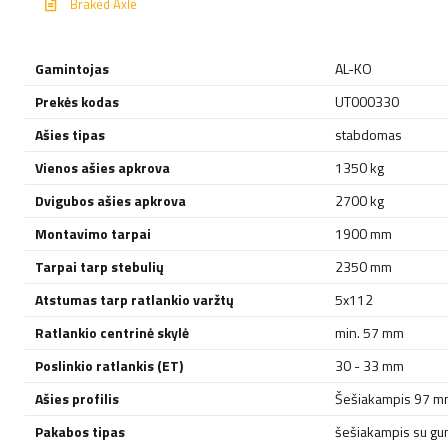
Braked Axle
Gamintojas
AL-KO
Prekės kodas
UT000330
Ašies tipas
stabdomas
Vienos ašies apkrova
1350 kg
Dvigubos ašies apkrova
2700 kg
Montavimo tarpai
1900 mm
Tarpai tarp stebulių
2350 mm
Atstumas tarp ratlankio varžtų
5x112
Ratlankio centrinė skylė
min. 57 mm
Poslinkio ratlankis (ET)
30 - 33 mm
Ašies profilis
Šešiakampis 97 m
Pakabos tipas
šešiakampis su gumi