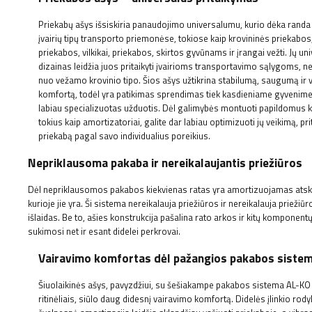
Priekabų ašys išsiskiria panaudojimo universalumu, kurio dėka randa
įvairių tipų transporto priemonėse, tokiose kaip krovininės priekabo
priekabos, vilkikai, priekabos, skirtos gyvūnams ir įrangai vežti. Jų un
dizainas leidžia juos pritaikyti įvairioms transportavimo sąlygoms, 
nuo vežamo krovinio tipo. Šios ašys užtikrina stabilumą, saugumą ir 
komfortą, todėl yra patikimas sprendimas tiek kasdieniame gyvenime, 
labiau specializuotas užduotis. Dėl galimybės montuoti papildomus
tokius kaip amortizatoriai, galite dar labiau optimizuoti jų veikimą, pri
priekabą pagal savo individualius poreikius.
Nepriklausoma pakaba ir nereikalaujantis priežiūros
Dėl nepriklausomos pakabos kiekvienas ratas yra amortizuojamas atskirai, 
kurioje jie yra. Ši sistema nereikalauja priežiūros ir nereikalauja priežiūr
išlaidas. Be to, ašies konstrukcija pašalina rato arkos ir kitų komponent
sukimosi net ir esant didelei perkrovai.
Vairavimo komfortas dėl pažangios pakabos siste
Šiuolaikinės ašys, pavyzdžiui, su šešiakampe pakabos sistema AL-KO
ritinėliais, siūlo daug didesnį vairavimo komfortą. Didelės įlinkio rodyk