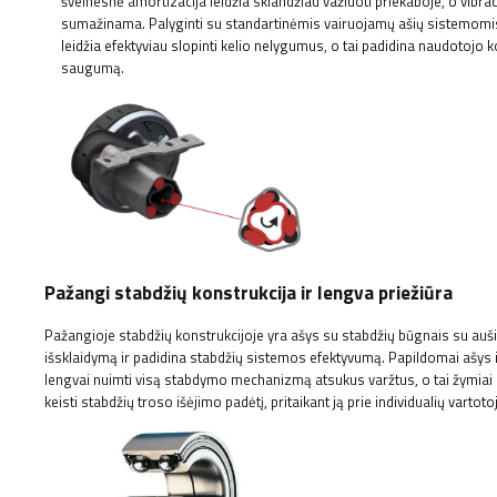
švelnesnė amortizacija leidžia sklandžiau važiuoti priekaboje, o vibraci
sumažinama. Palyginti su standartinėmis vairuojamų ašių sistemomis
leidžia efektyviau slopinti kelio nelygumus, o tai padidina naudotojo k
saugumą.
Pažangi stabdžių konstrukcija ir lengva priežiūra
Pažangioje stabdžių konstrukcijoje yra ašys su stabdžių būgnais su auš
išsklaidymą ir padidina stabdžių sistemos efektyvumą. Papildomai ašys 
lengvai nuimti visą stabdymo mechanizmą atsukus varžtus, o tai žymiai p
keisti stabdžių troso išėjimo padėtį, pritaikant ją prie individualių varto