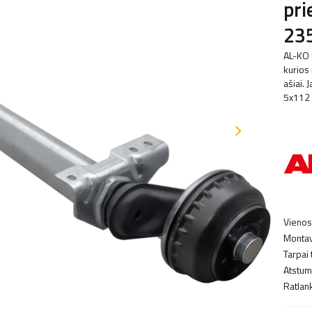
pri
23
AL-KO 
kurios
ašiai.
5x112 
Vienos
Montav
Tarpai 
Atstuma
Ratlank