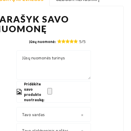
PARAŠYK SAVO
NUOMONĘ
5/5
Jūsų nuomonė:
Jūsų nuomonės turinys
Pridėkite
savo
produkto
nuotrauką:
Tavo vardas
Tavo elektroninis paštas