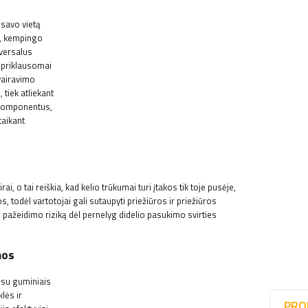
 savo vietą
s, kempingo
iversalus
nepriklausomai
vairavimo
tiek atliekant
 komponentus,
taikant
o tai reiškia, kad kelio trūkumai turi įtakos tik toje pusėje,
os, todėl vartotojai gali sutaupyti priežiūros ir priežiūros
ų pažeidimo riziką dėl pernelyg didelio pasukimo svirties
mos
 su guminiais
lės ir
PRO