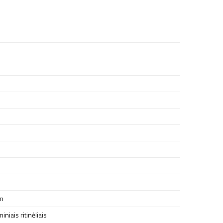
m
niais ritinėliais