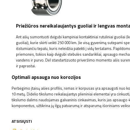
Priežiūros nereikalaujantys guoliai ir lengvas mon
Ant ašių sumontuoti dvigubi kampiniai kontaktiniai rutuliniai guoliai (
guoliai), kurie skirti veikti 250 000 km. Jie visą gyvenimą sutepami spe
išstumiančiu tepalu, kuris neleidžia patekti į vidų teršalams. Papild
priemonės, tokios kaip dvigubi stebulės sandarikliai, apsaugo mec
vandens ir purvo. Dėl standartizuoto priveržimo momento ašis suren
ir paprastai.
Optimali apsauga nuo korozijos
Perbėgimo įtaisų ašies profilis, rėmas ir korpusas yra apsaugoti nuo k
10 metų. Didelio tikslumo reikalaujantys plieniniai elementai yra cinkuo
tikslumo dalims naudojamas galvaninis cinkavimas, kuris jas apsaugo 4 
komponentus, užtikrina jų ilgą patvarumą ir atsparumą išoriniams veik
ATSISIŲSTI