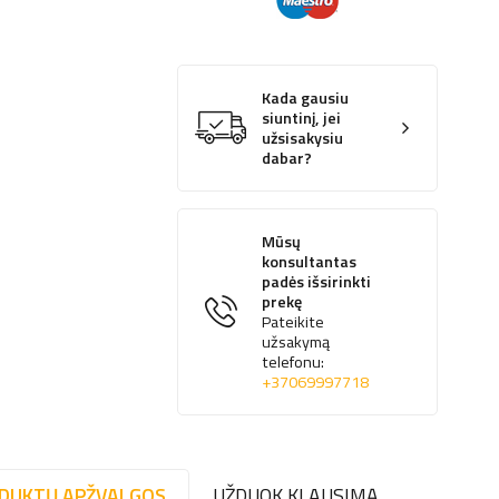
Kada gausiu
siuntinį, jei
užsisakysiu
dabar?
Mūsų
konsultantas
padės išsirinkti
prekę
Pateikite
užsakymą
telefonu:
+37069997718
DUKTŲ APŽVALGOS
UŽDUOK KLAUSIMĄ