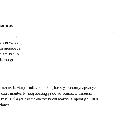
tavimas
kompaktiniai
cialiu vandenį
omos apsaugos
hanizmus nuo
kama greitai
orozijos karštojo cinkavimo dėka, kuris garantuoja apsaugą
ti, užtikrinantys 5 metų apsaugą nuo korozijos. Didžiausio
metus. Šie įvairūs cinkavimo būdai efektyviai apsaugo visus
sniams.