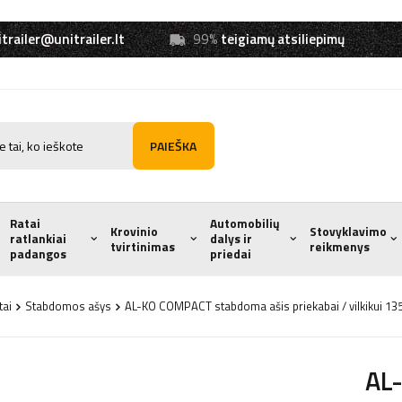
trailer@unitrailer.lt
99%
teigiamų atsiliepimų
PAIEŠKA
Ratai
Automobilių
Krovinio
Stovyklavimo
ratlankiai
dalys ir
tvirtinimas
reikmenys
padangos
priedai
tai
Stabdomos ašys
AL-KO COMPACT stabdoma ašis priekabai / vilkikui
AL