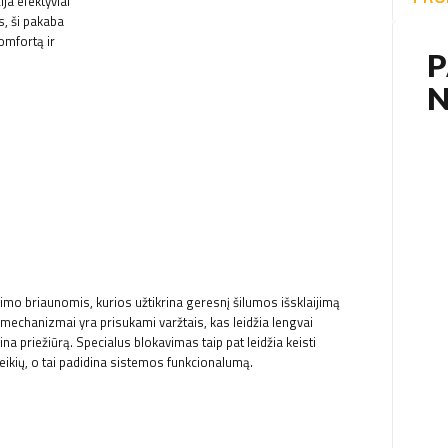
ja efektyviai
, ši pakaba
omfortą ir
imo briaunomis, kurios užtikrina geresnį šilumos išsklaijimą
mechanizmai yra prisukami varžtais, kas leidžia lengvai
 priežiūrą. Specialus blokavimas taip pat leidžia keisti
oreikių, o tai padidina sistemos funkcionalumą.