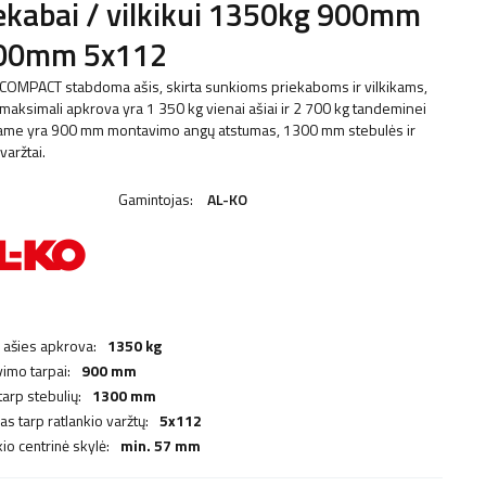
ekabai / vilkikui 1350kg 900mm
00mm 5x112
COMPACT stabdoma ašis, skirta sunkioms priekaboms ir vilkikams,
 maksimali apkrova yra 1 350 kg vienai ašiai ir 2 700 kg tandeminei
 Jame yra 900 mm montavimo angų atstumas, 1300 mm stebulės ir
varžtai.
Gamintojas:
AL-KO
 ašies apkrova:
1350 kg
imo tarpai:
900 mm
tarp stebulių:
1300 mm
s tarp ratlankio varžtų:
5x112
io centrinė skylė:
min. 57 mm