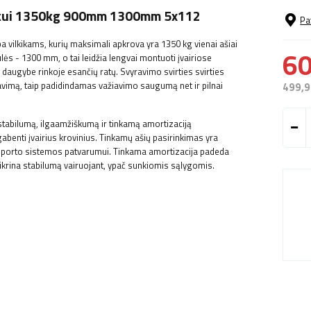
kikui 1350kg 900mm 1300mm 5x112
Pa
vilkikams, kurių maksimali apkrova yra 1350 kg vienai ašiai
60
ės - 1300 mm, o tai leidžia lengvai montuoti įvairiose
augybe rinkoje esančių ratų. Svyravimo svirties svirties
zavimą, taip padidindamas važiavimo saugumą net ir pilnai
499,9
 stabilumą, ilgaamžiškumą ir tinkamą amortizaciją
gabenti įvairius krovinius. Tinkamų ašių pasirinkimas yra
ansporto sistemos patvarumui. Tinkama amortizacija padeda
ikrina stabilumą vairuojant, ypač sunkiomis sąlygomis.