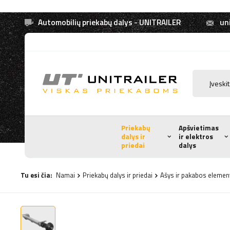
Automobilių priekabų dalys - UNITRAILER
uni
Priekabų
Apšvietimas
dalys ir
ir elektros
priedai
dalys
Tu esi čia:
Namai
Priekabų dalys ir priedai
Ašys ir pakabos elemen