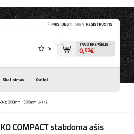
PRISIJUNGTI
ARBA
REGISTRUOTIS
TAVO KREPŠELIS
0,
€
(0)
00
Skatinimas
Outlet
 1350kg 900mm 1300mm 5x112
-KO COMPACT stabdoma ašis