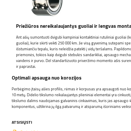
Priežiūros nereikalaujantys guoliai ir lengvas mon
Ant ašių sumontuoti dvigubi kampiniai kontaktiniai rutuliniai guoliai (
guoliai), kurie skirti veikti 250 000 km. Jie visą gyvenimą sutepami spe
išstumiančiu tepalu, kuris neleidžia patekti į vidų teršalams. Papild
priemonės, tokios kaip dvigubi stebulės sandarikliai, apsaugo mec
vandens ir purvo. Dėl standartizuoto priveržimo momento ašis suren
ir paprastai.
Optimali apsauga nuo korozijos
Perbėgimo įtaisų ašies profilis, rėmas ir korpusas yra apsaugoti nuo k
10 metų. Didelio tikslumo reikalaujantys plieniniai elementai yra cinkuo
tikslumo dalims naudojamas galvaninis cinkavimas, kuris jas apsaugo 4 
komponentus, užtikrina jų ilgą patvarumą ir atsparumą išoriniams veik
ATSISIŲSTI