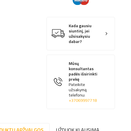
Kada gausiu
siuntinį, jei
užsisakysiu
dabar?
Mūsų
konsultantas
padės išsirinkti
prekę
Pateikite
užsakymą
telefonu:
+37069997718
DUKTŲ APŽVALGOS
UŽDUOK KLAUSIMĄ