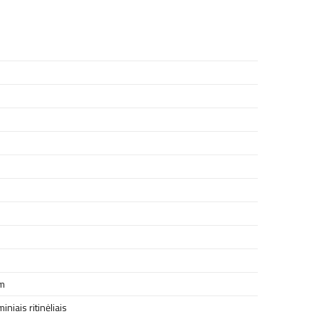
m
niais ritinėliais