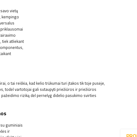
 savo vietą
s, kempingo
iversalus
nepriklausomai
vairavimo
tiek atliekant
 komponentus,
taikant
o tai reiškia, kad kelio trūkumai turi įtakos tik toje pusėje,
os, todėl vartotojai gali sutaupyti priežiūros ir priežiūros
ų pažeidimo riziką dėl pernelyg didelio pasukimo svirties
mos
 su guminiais
lės ir
PRO