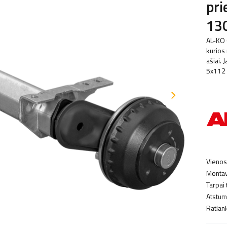
pri
13
AL-KO 
kurios
ašiai.
5x112 
Vienos
Montav
Tarpai 
Atstuma
Ratlank