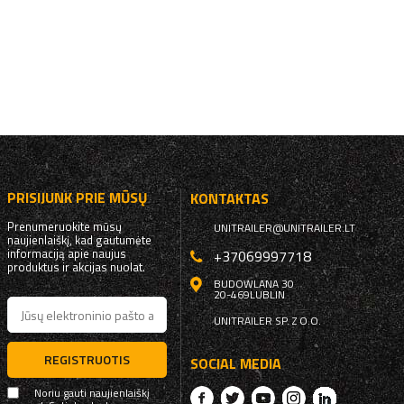
PRISIJUNK PRIE MŪSŲ
KONTAKTAS
Prenumeruokite mūsų
UNITRAILER@UNITRAILER.LT
naujienlaiškį, kad gautumėte
informaciją apie naujus
+37069997718
produktus ir akcijas nuolat.
BUDOWLANA 30
20-469
LUBLIN
UNITRAILER SP. Z O.O.
REGISTRUOTIS
SOCIAL MEDIA
Noriu gauti naujienlaiškį