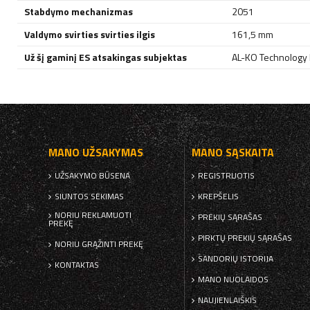
Stabdymo mechanizmas
2051
Valdymo svirties svirties ilgis
161,5 mm
Už šį gaminį ES atsakingas subjektas
AL-KO Technology P
MANO UŽSAKYMAS
MANO SĄSKAITA
UŽSAKYMO BŪSENA
REGISTRUOTIS
SIUNTOS SEKIMAS
KREPŠELIS
NORIU REKLAMUOTI
PREKIŲ SĄRAŠAS
PREKĘ
PIRKTŲ PREKIŲ SĄRAŠAS
NORIU GRĄŽINTI PREKĘ
SANDORIŲ ISTORIJA
KONTAKTAS
MANO NUOLAIDOS
NAUJIENLAIŠKIS