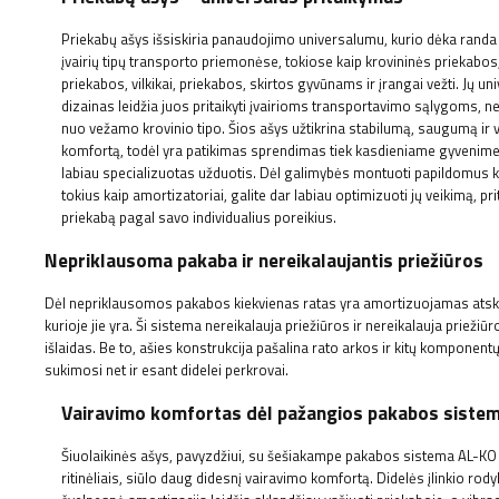
Priekabų ašys išsiskiria panaudojimo universalumu, kurio dėka randa
įvairių tipų transporto priemonėse, tokiose kaip krovininės priekabo
priekabos, vilkikai, priekabos, skirtos gyvūnams ir įrangai vežti. Jų un
dizainas leidžia juos pritaikyti įvairioms transportavimo sąlygoms, 
nuo vežamo krovinio tipo. Šios ašys užtikrina stabilumą, saugumą ir 
komfortą, todėl yra patikimas sprendimas tiek kasdieniame gyvenime, 
labiau specializuotas užduotis. Dėl galimybės montuoti papildomus
tokius kaip amortizatoriai, galite dar labiau optimizuoti jų veikimą, pri
priekabą pagal savo individualius poreikius.
Nepriklausoma pakaba ir nereikalaujantis priežiūros
Dėl nepriklausomos pakabos kiekvienas ratas yra amortizuojamas atskirai, 
kurioje jie yra. Ši sistema nereikalauja priežiūros ir nereikalauja priežiūr
išlaidas. Be to, ašies konstrukcija pašalina rato arkos ir kitų komponent
sukimosi net ir esant didelei perkrovai.
Vairavimo komfortas dėl pažangios pakabos siste
Šiuolaikinės ašys, pavyzdžiui, su šešiakampe pakabos sistema AL-KO
ritinėliais, siūlo daug didesnį vairavimo komfortą. Didelės įlinkio rodyk