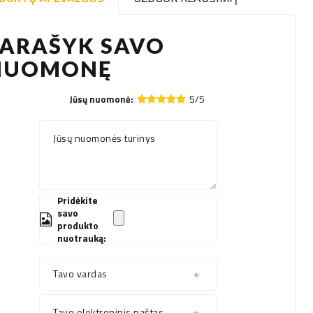
PARAŠYK SAVO
NUOMONĘ
5/5
Jūsų nuomonė:
Jūsų nuomonės turinys
Pridėkite
savo
produkto
nuotrauką:
Tavo vardas
Tavo elektroninis paštas