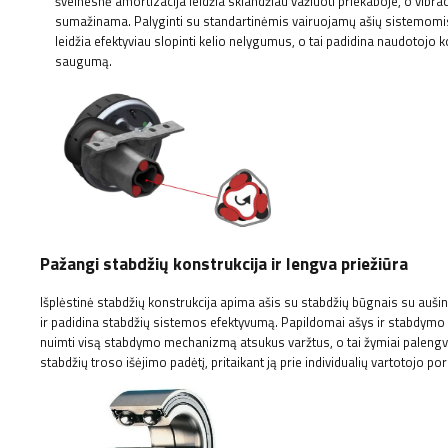
švelnesnė amortizacija leidžia sklandžiau važiuoti priekaboje, o vibraci
sumažinama. Palyginti su standartinėmis vairuojamų ašių sistemomis
leidžia efektyviau slopinti kelio nelygumus, o tai padidina naudotojo k
saugumą.
Pažangi stabdžių konstrukcija ir lengva priežiūra
Išplėstinė stabdžių konstrukcija apima ašis su stabdžių būgnais su aušin
ir padidina stabdžių sistemos efektyvumą. Papildomai ašys ir stabdymo 
nuimti visą stabdymo mechanizmą atsukus varžtus, o tai žymiai palengvina
stabdžių troso išėjimo padėtį, pritaikant ją prie individualių vartotojo p