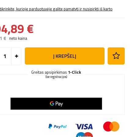
tikrinkite, kurioje parduotuvėje galite pamatyti ir nusipirkti iš karto
4,89 €
1 €
neto kaina
Į KREPŠELĮ
Greitas apsipirkimas
1-Click
(be registracijos)