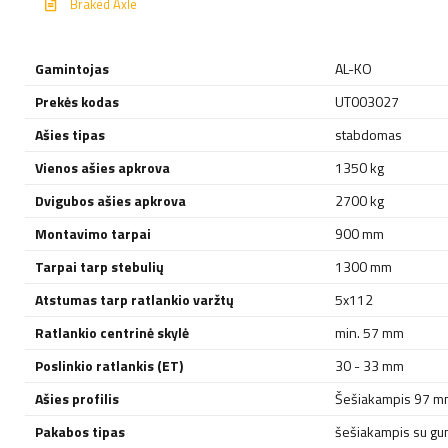
Braked Axle
Gamintojas
AL-KO
Prekės kodas
UT003027
Ašies tipas
stabdomas
Vienos ašies apkrova
1350 kg
Dvigubos ašies apkrova
2700 kg
Montavimo tarpai
900 mm
Tarpai tarp stebulių
1300 mm
Atstumas tarp ratlankio varžtų
5x112
Ratlankio centrinė skylė
min. 57 mm
Poslinkio ratlankis (ET)
30 - 33 mm
Ašies profilis
Šešiakampis 97 m
Pakabos tipas
šešiakampis su gumi