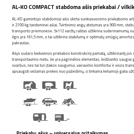
AL-KO COMPACT stabdoma ašis priekabai / vil
AL-KO gamintojo stabdomoji ašis skirta sunkiasvorėms priekaboms arba 
ir 2700 kg tandeminei ašiai. Tvirtinimo angų atstumas yra 900 mm, stebul
transporto priemonėse. 5x112 varžtų raštas užtikrina suderinamumą su d
ilgis yra 161,5 mm, o tai užtikrina stabilumą ir optimalų smūgių amorti
pakrautas.
Ašys sudaro kiekvienos priekabos konstrukcinį pamatą, užtikrinantį jos
transportavimo metu. Jie yra pagrindinis elementas, leidžiantis saugiai 
svarbus, nes tai turi įtakos saugumui, vairavimo komfortui ir visos tr
apsaugoti vežamas prekes nuo pažeidimų, o tinkama keliamoji galia užt
Priekabų ašys – universalus pritaikymas