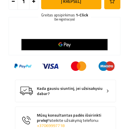
Į KREPŠELĮ
Greitas apsipirkimas
1-Click
(be registracijos)
Kada gausiu siuntinį, jei užsisakysiu
dabar?
Mūsų konsultantas padės išsirinkti
prekę
Pateikite užsakymą telefonu:
+37069997718