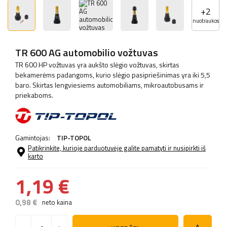
+
2
nuotraukos
TR 600 AG automobilio vožtuvas
TR 600 HP vožtuvas yra aukšto slėgio vožtuvas, skirtas
bekamerėms padangoms, kurio slėgio pasipriešinimas yra iki 5,5
baro. Skirtas lengviesiems automobiliams, mikroautobusams ir
priekaboms.
Gamintojas:
TIP-TOPOL
Patikrinkite, kurioje parduotuvėje galite pamatyti ir nusipirkti iš
karto
1,19 €
0,98 €
neto kaina