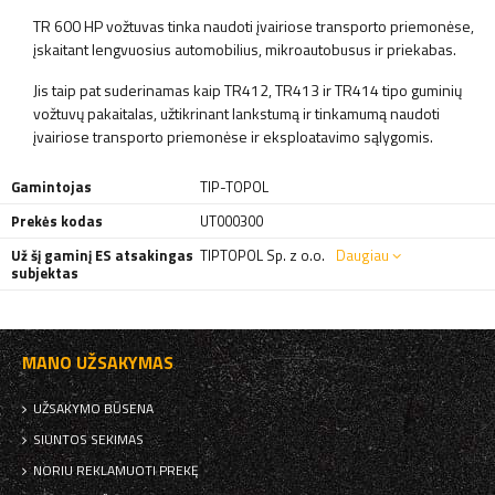
TR 600 HP vožtuvas tinka naudoti įvairiose transporto priemonėse,
įskaitant lengvuosius automobilius, mikroautobusus ir priekabas.
Jis taip pat suderinamas kaip TR412, TR413 ir TR414 tipo guminių
vožtuvų pakaitalas, užtikrinant lankstumą ir tinkamumą naudoti
įvairiose transporto priemonėse ir eksploatavimo sąlygomis.
Gamintojas
TIP-TOPOL
Prekės kodas
UT000300
Už šį gaminį ES atsakingas
TIPTOPOL Sp. z o.o.
Daugiau
subjektas
MANO UŽSAKYMAS
UŽSAKYMO BŪSENA
SIUNTOS SEKIMAS
NORIU REKLAMUOTI PREKĘ