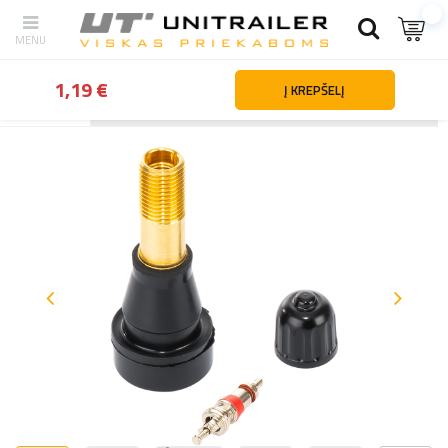
1,19 €
Į KREPŠELĮ
Atgal
Namai
Ratai ratlankiai padangos
Serviso dalys ir ratų pri