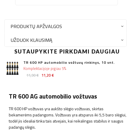
PRODUKTŲ APŽVALGOS
UŽDUOK KLAUSIMĄ
SUTAUPYKITE PIRKDAMI DAUGIAU
TR 600 HP automobilio vožtuvų rinkinys, 10 vnt.
Komplektacijoje pigiau 5%
11,90 €
11,20 €
TR 600 AG automobilio vožtuvas
TR 600 HP vožtuvas yra aukšto slėgio vožtuvas, skirtas
bekamerėms padangoms. Vožtuvas yra atsparus iki 5,5 baro slėgiui,
todėl jis idealiai tinka tais atvejais, kai reikalingas stabilus ir saugus
padangų slėgis.