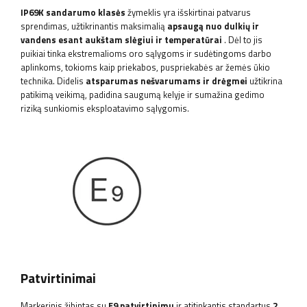
IP69K sandarumo klasės
žymeklis yra išskirtinai patvarus
sprendimas, užtikrinantis maksimalią
apsaugą nuo dulkių ir
vandens esant aukštam slėgiui ir temperatūrai
. Dėl to jis
puikiai tinka ekstremalioms oro sąlygoms ir sudėtingoms darbo
aplinkoms, tokioms kaip priekabos, puspriekabės ar žemės ūkio
technika. Didelis
atsparumas nešvarumams ir drėgmei
užtikrina
patikimą veikimą, padidina saugumą kelyje ir sumažina gedimo
riziką sunkiomis eksploatavimo sąlygomis.
Patvirtinimai
Markerinis žibintas su
E9 patvirtinimu
ir atitinkantis standartus
2