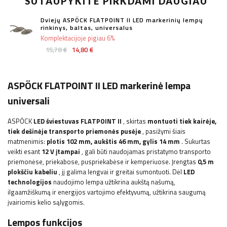
SUTAUPYKITE PIRKDAMI DAUGIAU
Dviejų ASPÖCK FLATPOINT II LED markerinių lempų
rinkinys, baltas, universalus
Komplektacijoje pigiau 6%
15,78 €
14,80 €
ASPÖCK FLATPOINT II LED markerinė lempa
universali
ASPÖCK
LED šviestuvas FLATPOINT II
, ​​skirtas
montuoti tiek kairėje,
tiek dešinėje transporto priemonės pusėje
, pasižymi šiais
matmenimis:
plotis 102
mm, aukštis 46 mm, gylis 14 mm
.
Sukurtas
veikti esant
12 V įtampai
, gali būti naudojamas pristatymo transporto
priemonėse, priekabose, puspriekabėse ir kemperiuose.
Įrengtas
0,5 m
plokščiu kabeliu
, jį galima lengvai ir greitai sumontuoti. Dėl
LED
technologijos
naudojimo
lempa užtikrina aukštą našumą,
ilgaamžiškumą ir energijos vartojimo efektyvumą, užtikrina saugumą
įvairiomis kelio sąlygomis.
Lempos funkcijos