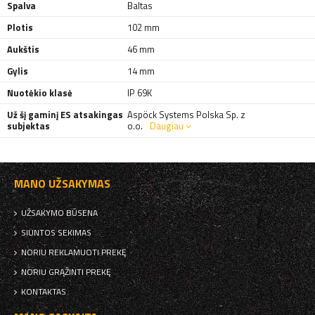
Spalva
Baltas
Plotis
102 mm
Aukštis
46 mm
Gylis
14 mm
Nuotėkio klasė
IP 69K
Už šį gaminį ES atsakingas
Aspöck Systems Polska Sp. z
subjektas
o.o.
Daugiau
MANO UŽSAKYMAS
UŽSAKYMO BŪSENA
SIUNTOS SEKIMAS
NORIU REKLAMUOTI PREKĘ
NORIU GRĄŽINTI PREKĘ
KONTAKTAS