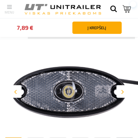
7,89 €
Į KREPŠELĮ
Atgal
Namai
Apšvietimas ir elektros dalys
Gabaritiniai žibintai