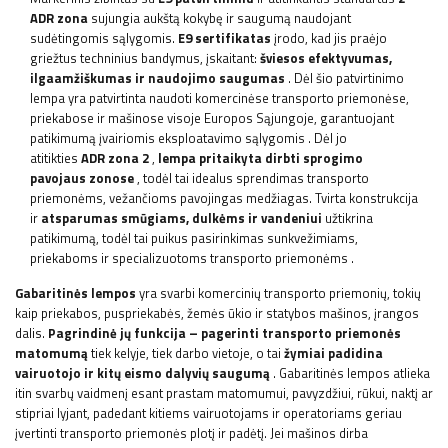
ADR zona
sujungia aukštą kokybę ir saugumą naudojant
sudėtingomis sąlygomis.
E9 sertifikatas
įrodo, kad jis praėjo
griežtus techninius bandymus, įskaitant:
šviesos efektyvumas,
ilgaamžiškumas ir naudojimo saugumas
. Dėl šio patvirtinimo
lempa yra patvirtinta naudoti komercinėse transporto priemonėse,
priekabose ir mašinose visoje Europos Sąjungoje, garantuojant
patikimumą įvairiomis eksploatavimo sąlygomis
. Dėl jo
atitikties
ADR zona 2
,
lempa pritaikyta dirbti sprogimo
pavojaus zonose
, todėl tai idealus sprendimas transporto
priemonėms, vežančioms pavojingas medžiagas. Tvirta konstrukcija
ir
atsparumas smūgiams, dulkėms ir vandeniui
užtikrina
patikimumą, todėl tai puikus pasirinkimas sunkvežimiams,
priekaboms ir specializuotoms transporto priemonėms
.
Gabaritinės lempos
yra svarbi komercinių transporto priemonių, tokių
kaip priekabos, puspriekabės, žemės ūkio ir statybos mašinos, įrangos
dalis.
Pagrindinė jų
funkcija – pagerinti transporto priemonės
matomumą
tiek kelyje, tiek darbo vietoje, o tai
žymiai padidina
vairuotojo ir kitų eismo dalyvių saugumą
. Gabaritinės lempos atlieka
itin svarbų vaidmenį esant prastam matomumui, pavyzdžiui, rūkui, naktį ar
stipriai lyjant, padedant kitiems vairuotojams ir operatoriams geriau
įvertinti transporto priemonės plotį ir padėtį. Jei mašinos dirba