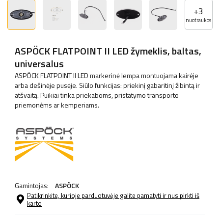
+
3
nuotraukos
ASPÖCK FLATPOINT II LED žymeklis, baltas,
universalus
ASPÖCK FLATPOINT II LED markerinė lempa montuojama kairėje
arba dešinėje pusėje. Siūlo funkcijas: priekinį gabaritinį žibintą ir
atšvaitą. Puikiai tinka priekaboms, pristatymo transporto
priemonėms ar kemperiams.
Gamintojas:
ASPÖCK
Patikrinkite, kurioje parduotuvėje galite pamatyti ir nusipirkti iš
karto