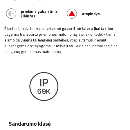
priekinis gabaritinis
atspindys
žibintas
Žibintas turi dvi funkcijas:
priekinė gabaritinė šviesa (balta)
, kuri
pagerina transporto priemonės matomumą iš priekio, todėl kitiems
eismo dalyviams tai lengviau pastebės, ypač sutemus ir esant
sudėtingoms oro sąlygoms; ir
atšvaitas
, kuris papildomai padidina
saugumą gerindamas matomumą
.
Sandarumo klasė