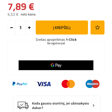
7,89 €
6,52 €
neto kaina
Į KREPŠELĮ
Greitas apsipirkimas
1-Click
(be registracijos)
Kada gausiu siuntinį, jei užsisakysiu
dabar?