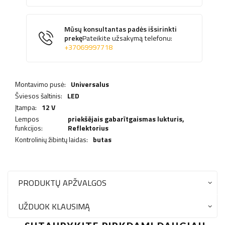
Mūsų konsultantas padės išsirinkti
prekę
Pateikite užsakymą telefonu:
+37069997718
Montavimo pusė:
Universalus
Šviesos šaltinis:
LED
Įtampa:
12 V
Lempos
priekšējais gabarītgaismas lukturis,
funkcijos:
Reflektorius
Kontrolinių žibintų laidas:
butas
PRODUKTŲ APŽVALGOS
UŽDUOK KLAUSIMĄ