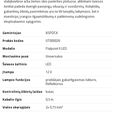
statybvietėse arba žemės ūkio paskirties plotuose, atitinkami šviesos
ženklai padeda išvengti pavojingų situacijų ir susidūrimų. Kokybiškų
gabaritinių žibintų pasirinkimas yra ne tik taisyklių laikymasis, bet ir
investicija į įrangos ilgaamžiškumą ir patikimumą sudėtingomis
eksploatavimo sąlygomis.
Gamintojas
ASPÖCK
Prekės kodas
UT000026
Modelis
Flatpoint II LED
Montavimo pusė
Universalus
Šviesos šaltinis
LED
Įtampa
12 V
Lempos funkcijos
priekšējais gabarītgaismas lukturis
,
Reflektorius
Kontrolinių žibintų laidas
butas
Kabelio ilgis
0,5 m
Vielos skerspjūvis
2x 0,75 mm²