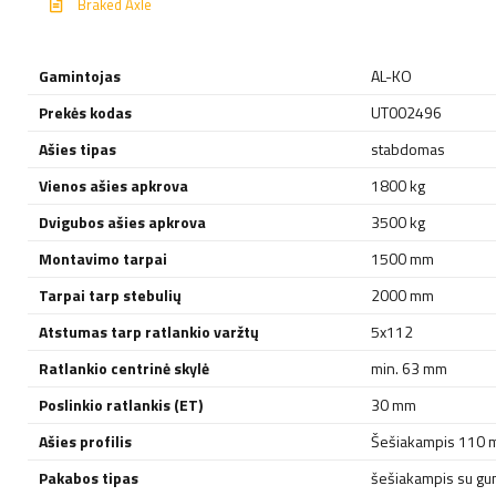
Braked Axle
Gamintojas
AL-KO
Prekės kodas
UT002496
Ašies tipas
stabdomas
Vienos ašies apkrova
1800 kg
Dvigubos ašies apkrova
3500 kg
Montavimo tarpai
1500 mm
Tarpai tarp stebulių
2000 mm
Atstumas tarp ratlankio varžtų
5x112
Ratlankio centrinė skylė
min. 63 mm
Poslinkio ratlankis (ET)
30 mm
Ašies profilis
Šešiakampis 110
Pakabos tipas
šešiakampis su gumi