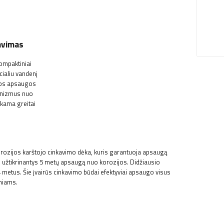
tavimas
kompaktiniai
cialiu vandenį
omos apsaugos
hanizmus nuo
kama greitai
orozijos karštojo cinkavimo dėka, kuris garantuoja apsaugą
ti, užtikrinantys 5 metų apsaugą nuo korozijos. Didžiausio
metus. Šie įvairūs cinkavimo būdai efektyviai apsaugo visus
sniams.