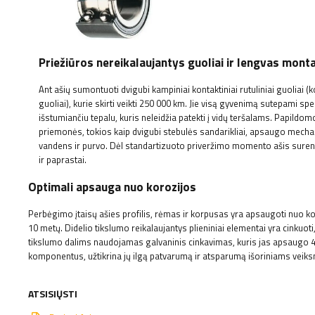
Priežiūros nereikalaujantys guoliai ir lengvas mon
Ant ašių sumontuoti dvigubi kampiniai kontaktiniai rutuliniai guoliai (
guoliai), kurie skirti veikti 250 000 km. Jie visą gyvenimą sutepami spe
išstumiančiu tepalu, kuris neleidžia patekti į vidų teršalams. Papild
priemonės, tokios kaip dvigubi stebulės sandarikliai, apsaugo mec
vandens ir purvo. Dėl standartizuoto priveržimo momento ašis suren
ir paprastai.
Optimali apsauga nuo korozijos
Perbėgimo įtaisų ašies profilis, rėmas ir korpusas yra apsaugoti nuo k
10 metų. Didelio tikslumo reikalaujantys plieniniai elementai yra cinkuo
tikslumo dalims naudojamas galvaninis cinkavimas, kuris jas apsaugo 4 
komponentus, užtikrina jų ilgą patvarumą ir atsparumą išoriniams veik
ATSISIŲSTI