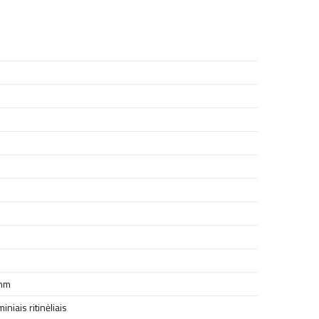
 mm
niais ritinėliais