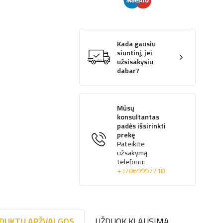
Kada gausiu
siuntinį, jei
užsisakysiu
dabar?
Mūsų
konsultantas
padės išsirinkti
prekę
Pateikite
užsakymą
telefonu:
+37069997718
DUKTŲ APŽVALGOS
UŽDUOK KLAUSIMĄ