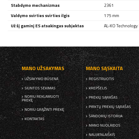
Stabdymo mechanizmas
2361
Valdymo svirties svirties ilgis
175 mm
Už šį gaminį ES atsakingas subjektas
AL-KO Technology P
MANO UŽSAKYMAS
MANO SĄSKAITA
UŽSAKYMO BŪSENA
REGISTRUOTIS
SIUNTOS SEKIMAS
KREPŠELIS
NORIU REKLAMUOTI
PREKIŲ SĄRAŠAS
PREKĘ
PIRKTŲ PREKIŲ SĄRAŠAS
NORIU GRĄŽINTI PREKĘ
SANDORIŲ ISTORIJA
KONTAKTAS
MANO NUOLAIDOS
NAUJIENLAIŠKIS