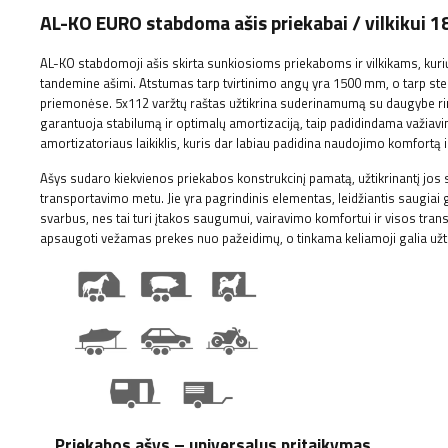
AL-KO EURO stabdoma ašis priekabai / vilkik
AL-KO stabdomoji ašis skirta sunkiosioms priekaboms ir vilkikams, kuri
tandemine ašimi. Atstumas tarp tvirtinimo angų yra 1500 mm, o tarp ste
priemonėse.
5x112 varžtų raštas užtikrina suderinamumą su daugybe ri
garantuoja stabilumą ir optimalų amortizaciją, taip padidindama važiavi
amortizatoriaus laikiklis, kuris dar labiau padidina naudojimo komfortą i
Ašys sudaro kiekvienos priekabos konstrukcinį pamatą, užtikrinantį jos
transportavimo metu. Jie yra pagrindinis elementas, leidžiantis saugiai 
svarbus, nes tai turi įtakos saugumui, vairavimo komfortui ir visos tr
apsaugoti vežamas prekes nuo pažeidimų, o tinkama keliamoji galia užt
Priekabos ašys – universalus pritaikymas