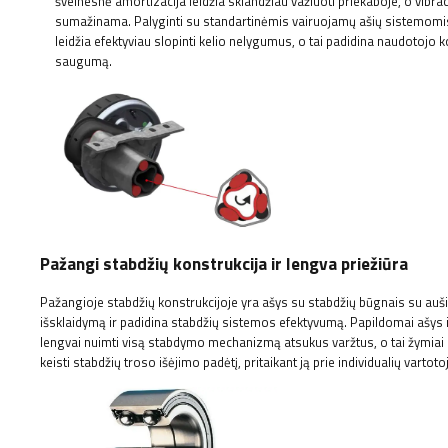
švelnesnė amortizacija leidžia sklandžiau važiuoti priekaboje, o vibraci
sumažinama. Palyginti su standartinėmis vairuojamų ašių sistemomis
leidžia efektyviau slopinti kelio nelygumus, o tai padidina naudotojo k
saugumą.
Pažangi stabdžių konstrukcija ir lengva priežiūra
Pažangioje stabdžių konstrukcijoje yra ašys su stabdžių būgnais su auš
išsklaidymą ir padidina stabdžių sistemos efektyvumą. Papildomai ašys 
lengvai nuimti visą stabdymo mechanizmą atsukus varžtus, o tai žymiai p
keisti stabdžių troso išėjimo padėtį, pritaikant ją prie individualių varto