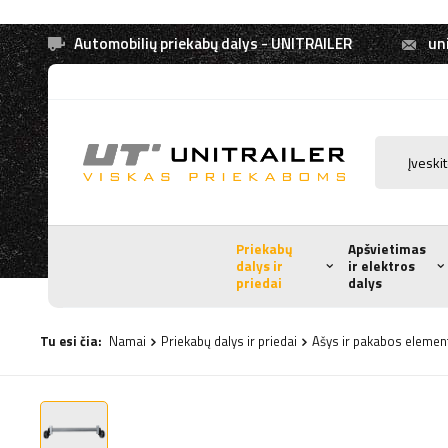
Automobilių priekabų dalys - UNITRAILER
uni
Priekabų
Apšvietimas
dalys ir
ir elektros
priedai
dalys
Tu esi čia:
Namai
Priekabų dalys ir priedai
Ašys ir pakabos elemen