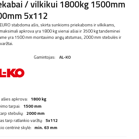
ekabai / vilkikui 1800kg 1500mm
00mm 5x112
EURO stabdoma ašis, skirta sunkioms priekaboms ir vilkikams,
 maksimali apkrova yra 1800 kg vienai ašiai ir 3500 kg tandeminei
 Jame yra 1500 mm montavimo angų atstumas, 2000 mm stebulės ir
varžtai.
Gamintojas:
AL-KO
 ašies apkrova:
1800 kg
imo tarpai:
1500 mm
tarp stebulių:
2000 mm
s tarp ratlankio varžtų:
5x112
io centrinė skylė:
min. 63 mm