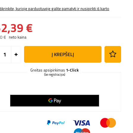
tikrinkite, kurioje parduotuvėje galite pamatyti ir nusipirkti iš karto
2,39 €
0 €
neto kaina
Į KREPŠELĮ
Greitas apsipirkimas
1-Click
(be registracijos)