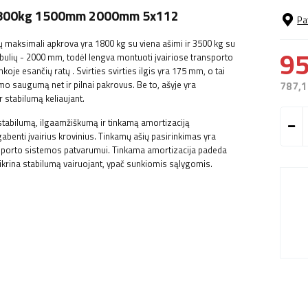
ui 1800kg 1500mm 2000mm 5x112
Pa
ų maksimali apkrova yra 1800 kg su viena ašimi ir 3500 kg su
95
bulių - 2000 mm, todėl lengva montuoti įvairiose transporto
nkoje esančių ratų
. Svirties svirties ilgis yra 175 mm, o tai
mo saugumą net ir pilnai pakrovus. Be to, ašyje yra
787,1
r stabilumą keliaujant.
 stabilumą, ilgaamžiškumą ir tinkamą amortizaciją
gabenti įvairius krovinius. Tinkamų ašių pasirinkimas yra
ansporto sistemos patvarumui. Tinkama amortizacija padeda
ikrina stabilumą vairuojant, ypač sunkiomis sąlygomis.