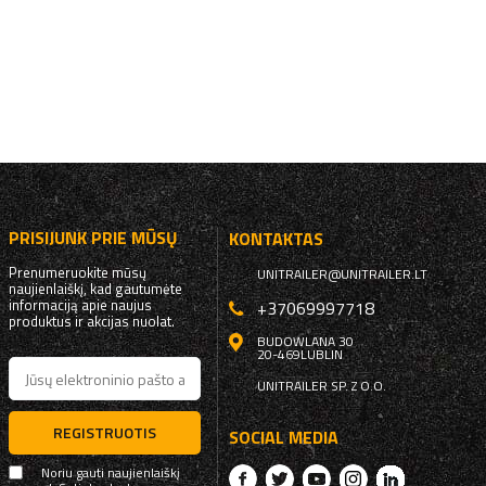
PRISIJUNK PRIE MŪSŲ
KONTAKTAS
Prenumeruokite mūsų
UNITRAILER@UNITRAILER.LT
naujienlaiškį, kad gautumėte
informaciją apie naujus
+37069997718
produktus ir akcijas nuolat.
BUDOWLANA 30
20-469
LUBLIN
UNITRAILER SP. Z O.O.
REGISTRUOTIS
SOCIAL MEDIA
Noriu gauti naujienlaiškį