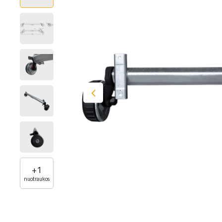
+
1
nuotraukos