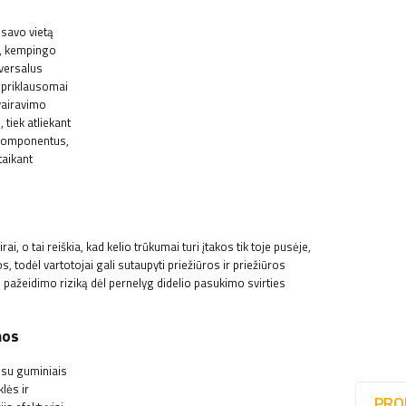
 savo vietą
s, kempingo
iversalus
nepriklausomai
vairavimo
tiek atliekant
 komponentus,
taikant
o tai reiškia, kad kelio trūkumai turi įtakos tik toje pusėje,
os, todėl vartotojai gali sutaupyti priežiūros ir priežiūros
ų pažeidimo riziką dėl pernelyg didelio pasukimo svirties
mos
 su guminiais
lės ir
PRO