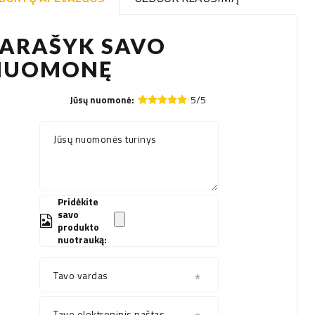
PARAŠYK SAVO
NUOMONĘ
5/5
Jūsų nuomonė:
Jūsų nuomonės turinys
Pridėkite
savo
produkto
nuotrauką:
Tavo vardas
Tavo elektroninis paštas