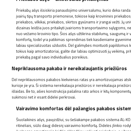
Priekabų ašys išsiskiria panaudojimo universalumu, kurio dėka randa
įvairių tipų transporto priemonėse, tokiose kaip krovininės priekabo
priekabos, vilkikai, priekabos, skirtos gyvūnams ir įrangai vežti. Jų un
dizainas leidžia juos pritaikyti įvairioms transportavimo sąlygoms, 
nuo vežamo krovinio tipo. Šios ašys užtikrina stabilumą, saugumą ir 
komfortą, todėl yra patikimas sprendimas tiek kasdieniame gyvenime, 
labiau specializuotas užduotis. Dėl galimybės montuoti papildomus
tokius kaip amortizatoriai, galite dar labiau optimizuoti jų veikimą, pri
priekabą pagal savo individualius poreikius.
Nepriklausoma pakaba ir nereikalaujantis priežiūros
Dėl nepriklausomos pakabos kiekvienas ratas yra amortizuojamas atskirai, 
kurioje jie yra. Ši sistema nereikalauja priežiūros ir nereikalauja priežiūr
išlaidas. Be to, ašies konstrukcija pašalina rato arkos ir kitų komponent
sukimosi net ir esant didelei perkrovai.
Vairavimo komfortas dėl pažangios pakabos siste
Šiuolaikinės ašys, pavyzdžiui, su šešiakampe pakabos sistema AL-KO
ritinėliais, siūlo daug didesnį vairavimo komfortą. Didelės įlinkio rodyk