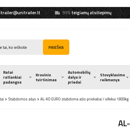
trailer@unitrailer.lt
99%
teigiamų atsiliepimų
PAIEŠKA
Ratai
Automobilių
Krovinio
Stovyklavimo
ratlankiai
dalys ir
tvirtinimas
reikmenys
padangos
priedai
tai
Stabdomos ašys
AL-KO EURO stabdoma ašis priekabai / vilkikui 180
AL