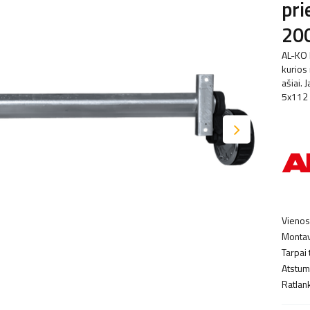
pri
20
AL-KO 
kurios
ašiai.
5x112 
Vienos
Montav
Tarpai 
Atstuma
Ratlank