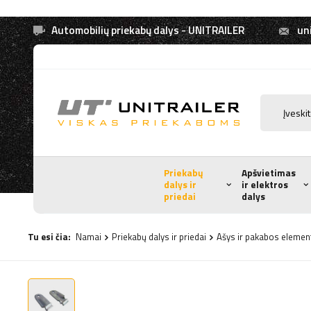
Automobilių priekabų dalys - UNITRAILER
uni
Priekabų
Apšvietimas
dalys ir
ir elektros
priedai
dalys
Tu esi čia:
Namai
Priekabų dalys ir priedai
Ašys ir pakabos elemen