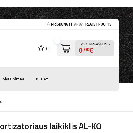
PRISIJUNGTI
ARBA
REGISTRUOTIS
TAVO KREPŠELIS
0,
€
(0)
00
Skatinimas
Outlet
us
rtizatoriaus laikiklis AL-KO