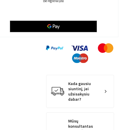
(be registracijos)
Kada gausiu
siuntinį, jei
užsisakysiu
dabar?
Mūsų
konsultantas