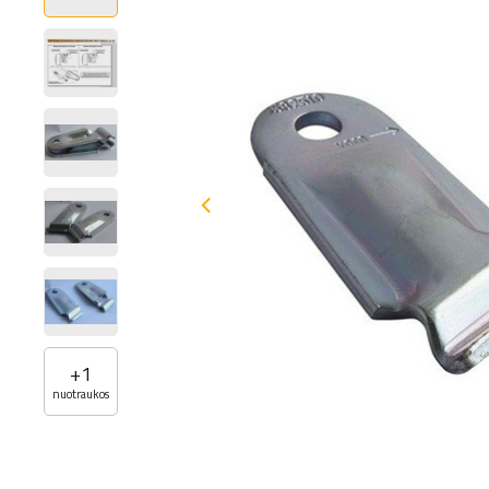
+
1
nuotraukos