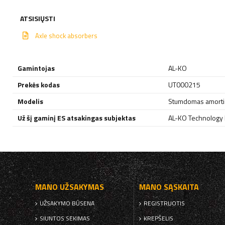
ATSISIŲSTI
Axle shock absorbers
Gamintojas
AL-KO
Prekės kodas
UT000215
Modelis
Stumdomas amortiza
Už šį gaminį ES atsakingas subjektas
AL-KO Technology P
MANO UŽSAKYMAS
MANO SĄSKAITA
UŽSAKYMO BŪSENA
REGISTRUOTIS
SIUNTOS SEKIMAS
KREPŠELIS