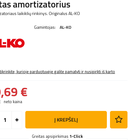
tas amortizatorius
atoriaus laikiklių rinkinys. Originalus AL-KO
Gamintojas:
AL-KO
tikrinkite, kurioje parduotuvėje galite pamatyti ir nusipirkti iš karto
,69 €
€
neto kaina
Į KREPŠELĮ
Greitas apsipirkimas
1-Click