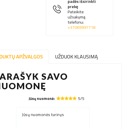
padės išsirinkti
prekę
Pateikite
užsakymą
telefonu:
+37069997718
DUKTŲ APŽVALGOS
UŽDUOK KLAUSIMĄ
PARAŠYK SAVO
NUOMONĘ
5/5
Jūsų nuomonė:
Jūsų nuomonės turinys