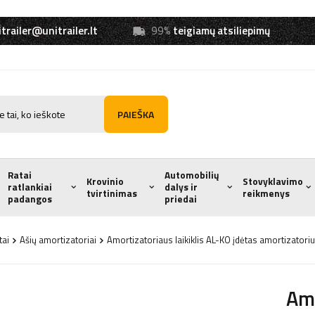
trailer@unitrailer.lt
99%
teigiamų atsiliepimų
PAIEŠKA
Ratai
Automobilių
Krovinio
Stovyklavimo
ratlankiai
dalys ir
tvirtinimas
reikmenys
padangos
priedai
tai
Ašių amortizatoriai
Amortizatoriaus laikiklis AL-KO įdėtas amortizatori
Amo