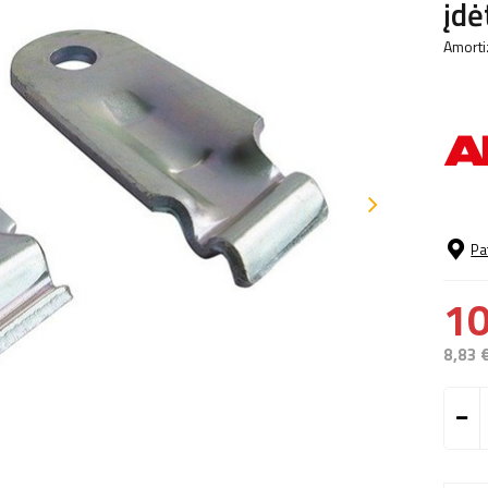
įdė
Amortiz
Pa
10
8,83 