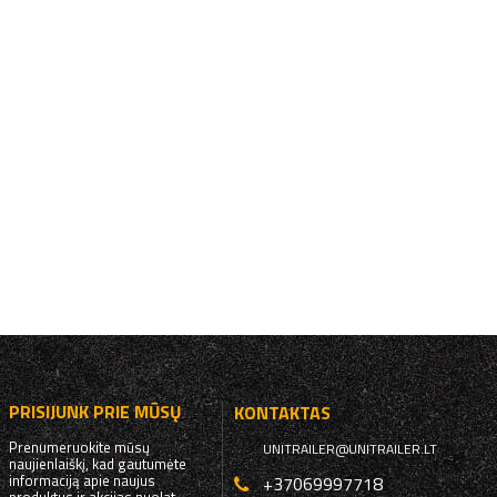
PRISIJUNK PRIE MŪSŲ
KONTAKTAS
Prenumeruokite mūsų
UNITRAILER@UNITRAILER.LT
naujienlaiškį, kad gautumėte
informaciją apie naujus
+37069997718
produktus ir akcijas nuolat.