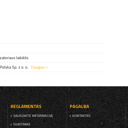
toriaus laikiklis
olska Sp. z o. o.
Daugiau
REGLAMENTAS
PAGALBA
SAUGOKITE INFORMACIJĄ
KONTAKTAS
SIUNTIMAS