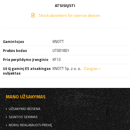
ATSISIŲSTI
Shock absorbers for overrun devices
Gamintojas
KNOTT
Prekės kodas
UT001801
Prie perpildymo įrenginio
KF13
Už šį gaminį ES atsakingas
KNOTT Sp. z o. o.
Daugiau
subjektas
MANO UŽSAKYMAS
UŽSAKYMO BŪSENA
SIUNTOS SEKIMAS
NORIU REKLAMUOTI PREKĘ