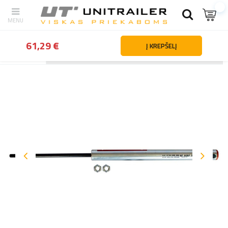
61,29 €
Į KREPŠELĮ
Atgal
Namai
Priekabų dalys ir priedai
Sukabinimo ir užvažiavimo