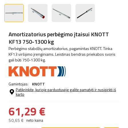
Amortizatorius perbėgimo įtaisui KNOTT
KF13 750-1300 kg
Perbėgimo stabdžių amortizatorius, pagamintas KNOTT. Tinka
KF13 viršijimo įrenginiams. Leistinas bendras priekabos svoris
gali būti 750-1300 kg.
Gamintojas:
KNOTT
Patikrinkite, kurioje parduotuvėje galite pamatyti ir nusipirkti iš
karto
61,29 €
50,65 €
neto kaina