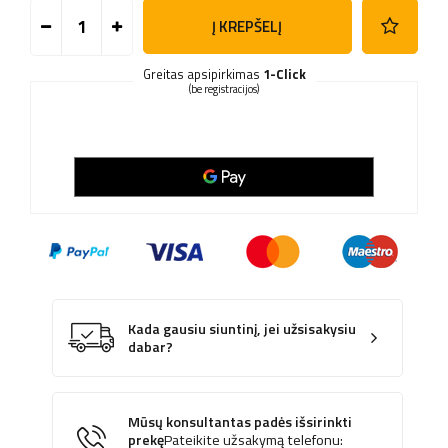
Į KREPŠELĮ
Greitas apsipirkimas
1-Click
(be registracijos)
Kada gausiu siuntinį, jei užsisakysiu
dabar?
Mūsų konsultantas padės išsirinkti
prekę
Pateikite užsakymą telefonu: