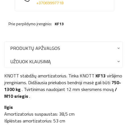
+37069997718
Prie perpildymo įrenginio:
KF13
PRODUKTŲ APŽVALGOS
UŽDUOK KLAUSIMĄ
KNOTT stabdžių amortizatorius. Tinka KNOTT
KF13
viršijimo
įrenginiams. Didžiausia priekabos bendroji masė gali būti
750-
1300 kg
.
Tvirtinimas naudojant 12 mm skersmens movą
/
M10 sriegis
.
Ilgis
Amortizatorius suspaustas: 38,5 cm
Išplėstas amortizatorius: 53 cm