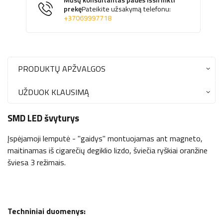
Mūsų konsultantas padės išsirinkti
prekę
Pateikite užsakymą telefonu:
+37069997718
PRODUKTŲ APŽVALGOS
UŽDUOK KLAUSIMĄ
SMD LED švyturys
Įspėjamoji lemputė - "gaidys" montuojamas ant magneto,
maitinamas iš cigarečių degiklio lizdo, šviečia ryškiai oranžine
šviesa 3 režimais.
Techniniai duomenys: