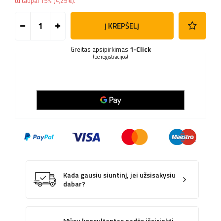
tu taupai
15%
(
4,29 €
).
Į KREPŠELĮ
Greitas apsipirkimas
1-Click
(be registracijos)
Kada gausiu siuntinį, jei užsisakysiu
dabar?