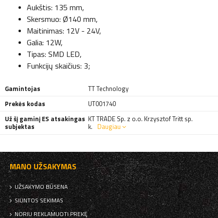
Aukštis: 135 mm,
Skersmuo: Ø140 mm,
Maitinimas: 12V - 24V,
Galia: 12W,
Tipas: SMD LED,
Funkcijų skaičius: 3;
Gamintojas
TT Technology
Prekės kodas
UT001740
Už šį gaminį ES atsakingas
KT TRADE Sp. z o.o. Krzysztof Tritt sp.
subjektas
k.
Daugiau
MANO UŽSAKYMAS
UŽSAKYMO BŪSENA
SIUNTOS SEKIMAS
NORIU REKLAMUOTI PREKĘ