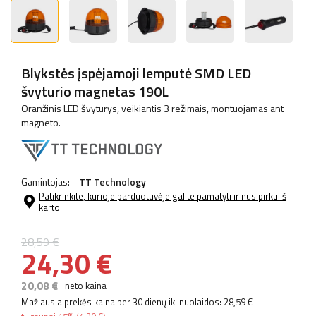
Blykstės įspėjamoji lemputė SMD LED
švyturio magnetas 190L
Oranžinis LED švyturys, veikiantis 3 režimais, montuojamas ant
magneto.
Gamintojas:
TT Technology
Patikrinkite, kurioje parduotuvėje galite pamatyti ir nusipirkti iš
karto
28,59 €
24,30 €
20,08 €
neto kaina
Mažiausia prekės kaina per 30 dienų iki nuolaidos:
28,59 €