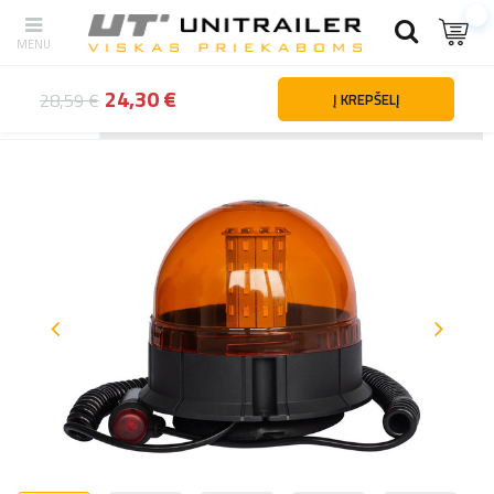
24,30 €
28,59 €
Į KREPŠELĮ
Atgal
Namai
Apšvietimas ir elektros dalys
Spėjamieji žibintai