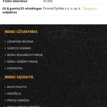
Tinklo skersmuo
41 mm
Už šį gaminį ES atsakingas
Dromet Spółka z o. o. sp. k.
Daugiau
subjektas
MANO UŽSAKYMAS
UŽSAKYMO BŪSENA
SIUNTOS SEKIMAS
NORIU REKLAMUOTI PREKĘ
NORIU GRĄŽINTI PREKĘ
KONTAKTAS
MANO SĄSKAITA
REGISTRUOTIS
KREPŠELIS
PREKIŲ SĄRAŠAS
PIRKTŲ PREKIŲ SĄRAŠAS