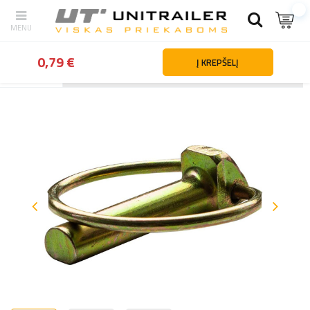
0,79 €
Į KREPŠELĮ
Atgal
Namai
Automobilių dalys ir priedai
Žemės ūkio priedai