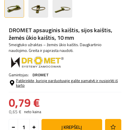
DROMET apsauginis kaištis, sijos kaištis,
žemės ūkio kaištis, 10 mm
Smeigtuko užraktas – žemės ūkio kaištis. Daugkartinio
naudojimo. Greita ir paprasta naudoti.
Gamintojas:
DROMET
Patikrinkite, kurioje parduotuvėje galite pamatyti ir nusipirkti iš
karto
0,79 €
0,65 €
neto kaina
Į KREPŠELĮ