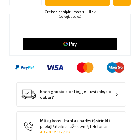
Greitas apsipirkimas
1-Click
(be registracijos)
Kada gausiu siuntinį, jei užsisakysiu
dabar?
Mūsų konsultantas padės išsirinkti
prekę
Pateikite užsakymą telefonu:
+37069997718