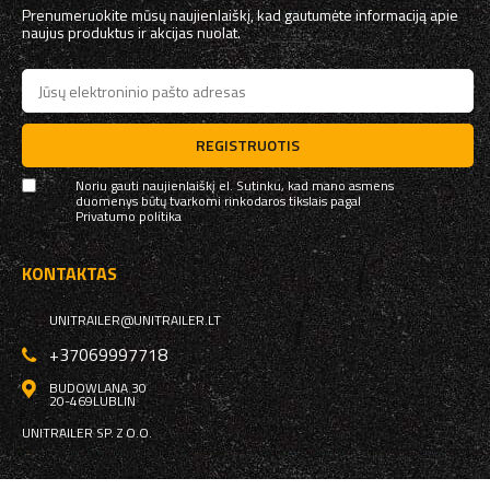
Prenumeruokite mūsų naujienlaiškį, kad gautumėte informaciją apie
naujus produktus ir akcijas nuolat.
REGISTRUOTIS
Noriu gauti naujienlaiškį el. Sutinku, kad mano asmens
duomenys būtų tvarkomi rinkodaros tikslais pagal
Privatumo politika
KONTAKTAS
UNITRAILER@UNITRAILER.LT
+37069997718
BUDOWLANA 30
20-469
LUBLIN
UNITRAILER SP. Z O.O.