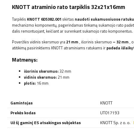
KNOTT atraminio rato tarpiklis 32x21x16mm
Tarpiklis
KNOTT
6D5382.001
skirtas
naudoti sukamuosiuose ratuk
mechanizmo komponentų, pagerindamas tinkamą sukamojo rato padėtį ir 
dalis remontuojant, keičiant ar surenkant sukamojo rato komponentus.
Poveržlės vidinis skersmuo yra
21 mm
, išorinis skersmuo
– 32 mm
, o
atitikimą pasirinktiems KNOTT atraminiams ratukams ir
padeda išlaiky
Matmenys:
išorinis skersmuo:
32 mm
vidinis skersmuo:
21 mm
plotis:
16 mm
Gamintojas
KNOTT
Prekės kodas
UT017193
Už šį gaminį ES atsakingas subjektas
KNOTT Sp. z o. o.