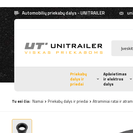
Automobilių priekabų dalys - UNITRAILER
uni
Priekabų
Apšvietimas
dalys ir
ir elektros
priedai
dalys
Tu esi čia:
Namai
Priekabų dalys ir priedai
Atraminiai ratai ir atra