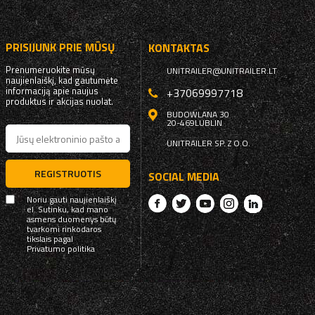
PRISIJUNK PRIE MŪSŲ
KONTAKTAS
Prenumeruokite mūsų
UNITRAILER@UNITRAILER.LT
naujienlaiškį, kad gautumėte
informaciją apie naujus
+37069997718
produktus ir akcijas nuolat.
BUDOWLANA 30
20-469
LUBLIN
UNITRAILER SP. Z O.O.
REGISTRUOTIS
SOCIAL MEDIA
Noriu gauti naujienlaiškį
el. Sutinku, kad mano
asmens duomenys būtų
tvarkomi rinkodaros
tikslais pagal
Privatumo politika