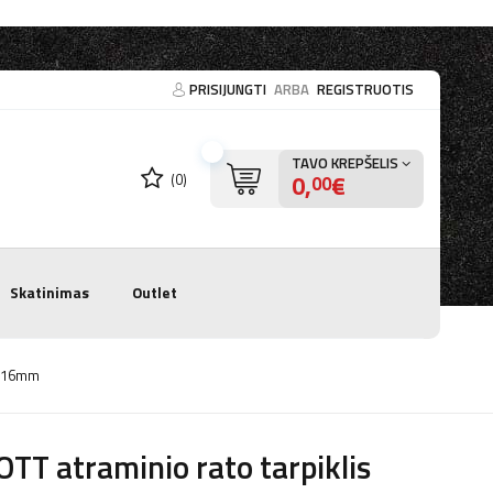
PRISIJUNGTI
ARBA
REGISTRUOTIS
TAVO KREPŠELIS
0,
€
(0)
00
Skatinimas
Outlet
1x16mm
TT atraminio rato tarpiklis