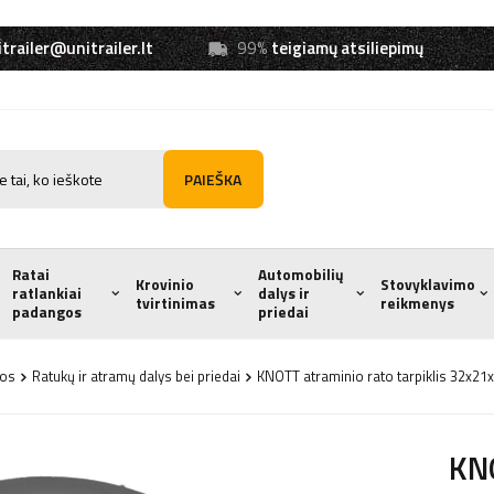
trailer@unitrailer.lt
99%
teigiamų atsiliepimų
PAIEŠKA
Ratai
Automobilių
Krovinio
Stovyklavimo
ratlankiai
dalys ir
tvirtinimas
reikmenys
padangos
priedai
mos
Ratukų ir atramų dalys bei priedai
KNOTT atraminio rato tarpiklis 32x2
KNO