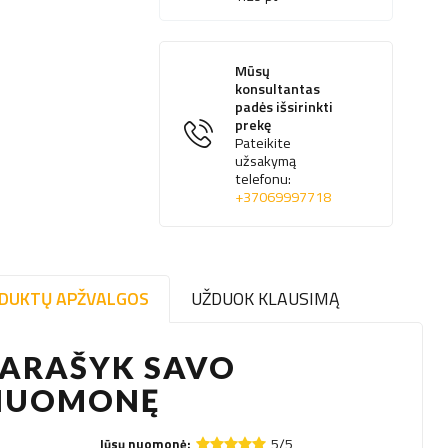
Mūsų
konsultantas
padės išsirinkti
prekę
Pateikite
užsakymą
telefonu:
+37069997718
DUKTŲ APŽVALGOS
UŽDUOK KLAUSIMĄ
PARAŠYK SAVO
NUOMONĘ
5/5
Jūsų nuomonė: