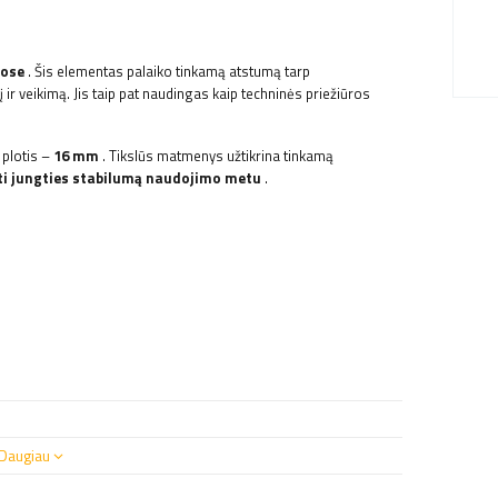
uose
. Šis elementas palaiko tinkamą atstumą tarp
veikimą. Jis taip pat naudingas kaip techninės priežiūros
 plotis –
16 mm
. Tikslūs matmenys užtikrina tinkamą
ti jungties stabilumą naudojimo metu
.
Daugiau