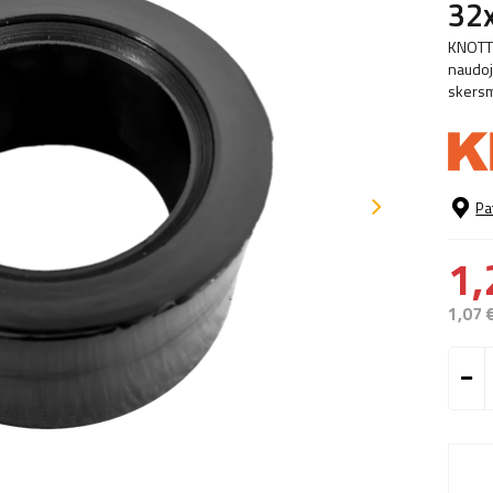
32
KNOTT 
naudoj
skersm
Pa
1,
1,07 