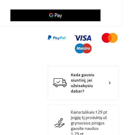
Kada gausiu
siuntinį, jei
užsisakysiu
dabar?
Kaina taškais:
129
pt
Įsigiję šį produktą už
grynuosius pinigus
gausite naudos:
1.29
pt