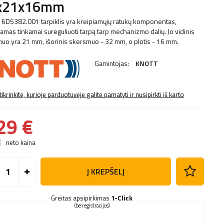
x21x16mm
6D5382.001 tarpiklis yra kreipiamųjų ratukų komponentas,
amas tinkamai sureguliuoti tarpą tarp mechanizmo dalių. Jo vidinis
uo yra 21 mm, išorinis skersmuo - 32 mm, o plotis - 16 mm.
Gamintojas:
KNOTT
tikrinkite, kurioje parduotuvėje galite pamatyti ir nusipirkti iš karto
29 €
€
neto kaina
Į KREPŠELĮ
Greitas apsipirkimas
1-Click
(be registracijos)