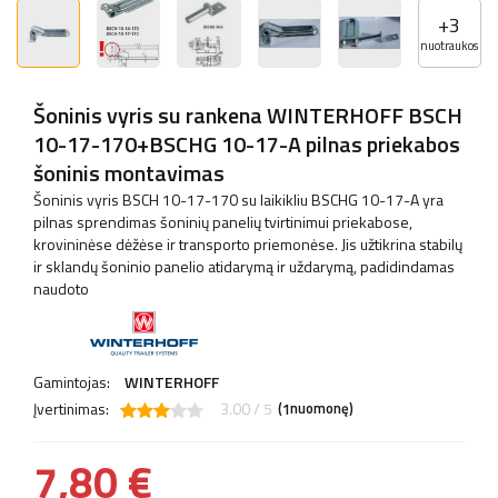
+
3
nuotraukos
Šoninis vyris su rankena WINTERHOFF BSCH
10-17-170+BSCHG 10-17-A pilnas priekabos
šoninis montavimas
Šoninis vyris BSCH 10-17-170 su laikikliu BSCHG 10-17-A yra
pilnas sprendimas šoninių panelių tvirtinimui priekabose,
krovininėse dėžėse ir transporto priemonėse. Jis užtikrina stabilų
ir sklandų šoninio panelio atidarymą ir uždarymą, padidindamas
naudoto
Gamintojas:
WINTERHOFF
Įvertinimas:
3.00 / 5
(
nuomonę)
1
7,80 €