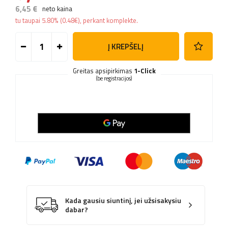
6,45 €
neto kaina
tu taupai
5.80%
(
0.48
€
), perkant komplekte.
Į KREPŠELĮ
Greitas apsipirkimas
1-Click
(be registracijos)
Kada gausiu siuntinį, jei užsisakysiu
dabar?