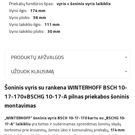
Priekabų furnitūros tipas:
vyris + šoninio vyrio laikiklis
Vyrio ilgis:
174 mm
Vyrio plotis:
56 mm
Vyrio laikiklio ilgis:
111 mm
Vyrio laikiklio plotis:
30 mm
PRODUKTŲ APŽVALGOS
UŽDUOK KLAUSIMĄ
Šoninis vyris su rankena WINTERHOFF BSCH 10-
17-170+BSCHG 10-17-A pilnas priekabos šoninis
montavimas
„WINTERHOFF“
šoninis vyris BSCH 10-17-170 kartu su „BSCHG 10-
17-A“ laikikliu
yra tvirtas ir suderinamas sprendimas šoninių skydų
tvirtinimui prie krovininių, žemės ūkio ir komunalinių priekabų.
174 mm