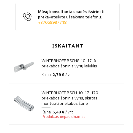
Mūsų konsultantas padės išsirinkti
prekę
Pateikite užsakymą telefonu:
+37069997718
ĮSKAITANT
WINTERHOFF BSCHG 10-17-A
priekabos šoninis vyrių laikiklis
2,79 €
Kaina:
/ vnt.
WINTERHOFF BSCH 10-17-170
priekabos šoninis vyris, skirtas
montuoti priekabos šone
5,49 €
Kaina:
/ vnt.
Produktas nepasiekiamas.