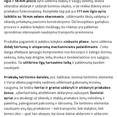
ilgio
ir
56 mm pločio
vyris užtikrina stabilų ir saugų veikimą, leidžia
sklandžiai atidaryti ir uždaryti šoninius skydus, o tai reiškia didesnį visos
priekabos funkcionalumą. Komplekte taip pat yra
111 mm ilgio vyrio
laikiklis su 16 mm veleno skersmeniu
, užtikrinantis tikslų valdymą ir
sklandų pritaikymą įvairioms konstrukcijoms. Dėl kruopštaus gamybos
proceso ir aukštos kokybės medžiagų šis rinkinys yra patikimas
sprendimas intensyviam naudojimui transporto priemonėse.
Produktai pagaminti iš aukštos kokybės
cinkuoto plieno
, kuris užtikrina
didelį tvirtumą ir atsparumą mechaniniams pažeidimams
. Cinko
danga efektyviai apsaugo komponentus nuo korozijos ir žalingo išorinių
veiksnių, tokių kaip drėgmė, kelių druska ir besikeičiančios oro sąlygos,
poveikio. Tai
užtikrina ilgą tarnavimo laiką
ir patikimumą kasdien
naudojant
.
Priekabų tvirtinimo detalės,
pvz.
kabliukai, šoniniai tvirtinimo elementai
ir
Vyriai atlieka pagrindinį vaidmenį užtikrinant gabenamų krovinių
saugumą. Jie leidžia
tvirtai ir greitai uždaryti ir atidaryti priekabos
šonus
, užkertant kelią atsitiktiniam atidarymui važiuojant.
Šoniniai
vyriai
yra atsakingi už sklandų ir stabilų priekabos šonų nuleidimą ir
pakėlimą, palengvinant pakrovimą ir iškrovimą. Šie tvirtinimo elementai
naudojami visų tipų priekabose – tiek transporto, tiek statybos, tiek
žemės ūkio – ypač tais atvejais, kai šonai dažnai atidaromi ir uždaromi.