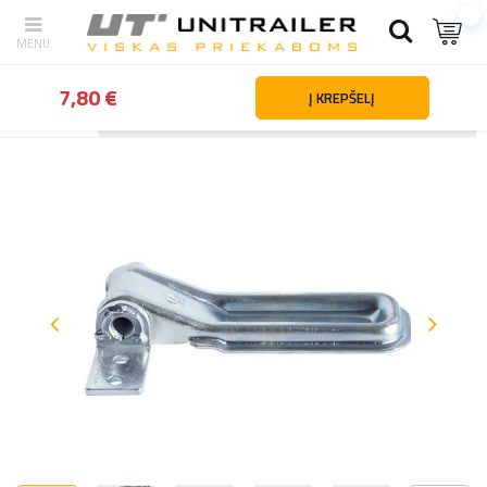
7,80 €
Į KREPŠELĮ
Atgal
Namai
Priekabų dalys ir priedai
Priekabų tvirtinimo detalės