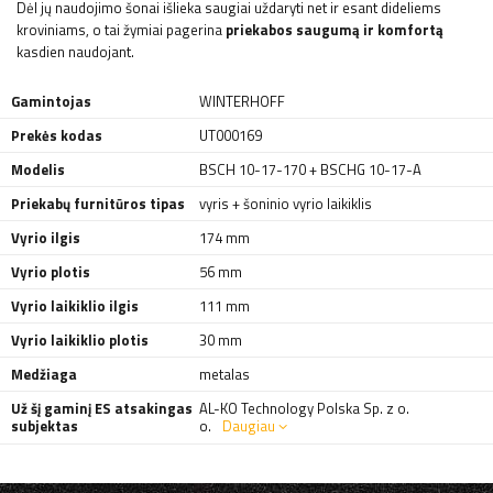
Dėl jų naudojimo šonai išlieka saugiai uždaryti net ir esant dideliems
kroviniams, o tai žymiai pagerina
priekabos saugumą ir komfortą
kasdien naudojant.
Gamintojas
WINTERHOFF
Prekės kodas
UT000169
Modelis
BSCH 10-17-170 + BSCHG 10-17-A
Priekabų furnitūros tipas
vyris + šoninio vyrio laikiklis
Vyrio ilgis
174 mm
Vyrio plotis
56 mm
Vyrio laikiklio ilgis
111 mm
Vyrio laikiklio plotis
30 mm
Medžiaga
metalas
Už šį gaminį ES atsakingas
AL-KO Technology Polska Sp. z o.
subjektas
o.
Daugiau