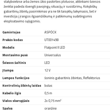
statybvietėse arba žemės ūkio paskirties plotuose, atitinkami šviesos
ženklai padeda išvengti pavojingų situacijų ir susidūrimų. Kokybiškų
gabaritinių žibintų pasirinkimas yra ne tik taisyklių laikymasis, bet ir
investicija į įrangos ilgaamžiškumą ir patikimumą sudėtingomis
eksploatavimo sąlygomis.
Gamintojas
ASPÖCK
Prekės kodas
UT001498
Modelis
Flatpoint II LED
Montavimo pusė
Universalus
Šviesos šaltinis
LED
Įtampa
12 V
Lempos funkcijos
šoninis gabaritinis žibintas
,
Reflektorius
Kontrolinių žibintų laidas
butas
Kabelio ilgis
0,5 m
Vielos skerspjūvis
2x 0,75 mm²
Spalva
oranžinė