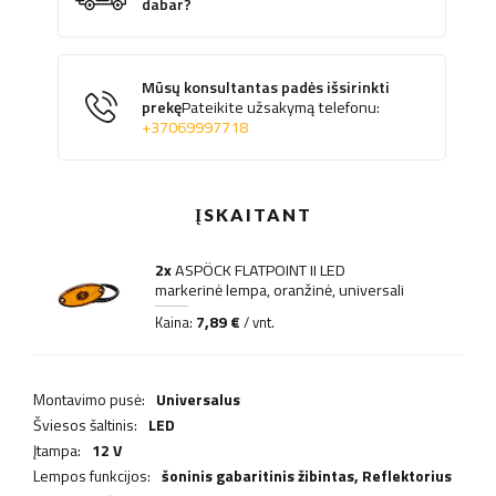
dabar?
Mūsų konsultantas padės išsirinkti
prekę
Pateikite užsakymą telefonu:
+37069997718
ĮSKAITANT
2x
ASPÖCK FLATPOINT II LED
markerinė lempa, oranžinė, universali
7,89 €
Kaina:
/ vnt.
Montavimo pusė:
Universalus
Šviesos šaltinis:
LED
Įtampa:
12 V
Lempos funkcijos:
šoninis gabaritinis žibintas,
Reflektorius