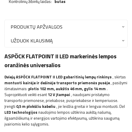
Kontrolinių žibintų laidas:
butas
PRODUKTŲ APŽVALGOS
UŽDUOK KLAUSIMĄ
ASPÖCK FLATPOINT II LED markerinės lempos
oranžinės universalios
Dviejų ASPÖCK FLATPOINT II LED gabaritinių lempų rinkinys
, skirtas
montuoti kairėje ir dešinėje transporto priemonės pusėje
, pasižymi
išmatavimais:
plotis 102
mm, aukštis 46 mm, gylis 14 mm
.
Suprojektuoti veikti esant
12 V įtampai
, naudojami pristatymo
transporto priemonėse, priekabose, puspriekabėse ir kemperiuose.
Įrengti
0,5 m plokščiu kabeliu
, jie leidžia greitai ir lengvai montuoti. Dėl
LED technologijos
naudojimo
lempos užtikrina aukštą našumą,
ilgaamžiškumą ir energijos vartojimo efektyvumą, užtikrina saugumą
įvairiomis kelio sąlygomis.