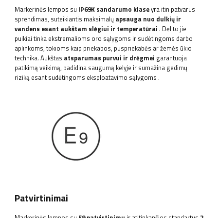
Markerinės lempos su
IP69K sandarumo klase
yra itin patvarus
sprendimas, suteikiantis maksimalų
apsauga nuo dulkių ir
vandens esant aukštam slėgiui ir temperatūrai
. Dėl to jie
puikiai tinka ekstremalioms oro sąlygoms ir sudėtingoms darbo
aplinkoms, tokioms kaip priekabos, puspriekabės ar žemės ūkio
technika. Aukštas
atsparumas purvui ir drėgmei
garantuoja
patikimą veikimą, padidina saugumą kelyje ir sumažina gedimų
riziką esant sudėtingoms eksploatavimo sąlygoms
.
Patvirtinimai
Markerinės lempos su
E9 patvirtinimu
ir atitinkančios standartus
2