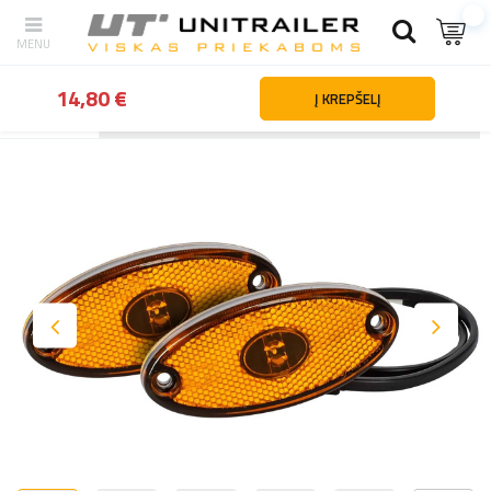
14,80 €
Į KREPŠELĮ
Atgal
Namai
Apšvietimas ir elektros dalys
Gabaritiniai žibintai