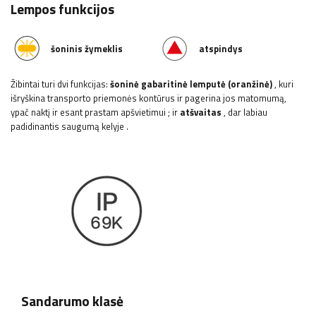
Lempos funkcijos
šoninis žymeklis
atspindys
Žibintai turi dvi funkcijas:
šoninė gabaritinė lemputė (oranžinė)
, kuri
išryškina transporto priemonės kontūrus ir pagerina jos matomumą,
ypač naktį ir esant prastam apšvietimui
; ir
atšvaitas
, dar labiau
padidinantis saugumą kelyje
.
Sandarumo klasė