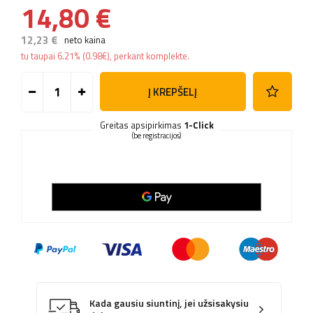
14,80 €
12,23 €
neto kaina
tu taupai
6.21%
(
0.98
€
), perkant komplekte.
Į KREPŠELĮ
Greitas apsipirkimas
1-Click
(be registracijos)
Kada gausiu siuntinį, jei užsisakysiu