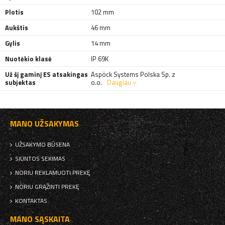
Plotis
102 mm
Aukštis
46 mm
Gylis
14 mm
Nuotėkio klasė
IP 69K
Už šį gaminį ES atsakingas
Aspöck Systems Polska Sp. z
subjektas
o.o.
Daugiau
MANO UŽSAKYMAS
UŽSAKYMO BŪSENA
SIUNTOS SEKIMAS
NORIU REKLAMUOTI PREKĘ
NORIU GRĄŽINTI PREKĘ
KONTAKTAS
MANO SĄSKAITA