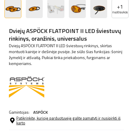
+
1
nuotraukos
Dviejų ASPÖCK FLATPOINT II LED šviestuvų
rinkinys, oranžinis, universalus
Dviejų ASPÖCK FLATPOINT II LED šviestuvų rinkinys, skirtas
montuoti kairėje ir dešinėje pusėje. Jie siūlo šias funkcijas: šoninį
žymeklį ir atšvaitą. Puikiai tinka priekaboms, furgonams ar
kemperiams.
Gamintojas:
ASPÖCK
Patikrinkite, kurioje parduotuvėje galite pamatyti ir nusipirkti iš
karto