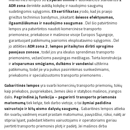
ADR zona
derinkite aukštą kokybę ir naudojimo saugumą
sudėtingomis sąlygomis.
E9 sertifikatas
įrodo, kad jis praėjo
griežtus techninius bandymus, įskaitant:
šviesos efektyvumas,
ilgaamžiškumas ir naudojimo saugumas
. Dėl šio patvirtinimo
lempos yra patvirtintos naudoti komercinėse transporto
priemonėse, priekabose ir mašinose visoje Europos Sąjungoje,
garantuojant patikimumą įvairiomis eksploatavimo sąlygomis
. Dėl
jo atitikties
ADR zona 2
,
lempos pritaikytos dirbti sprogimo
pavojaus zonose
, todėl jos yra idealus sprendimas transporto
priemonėms, vežančioms pavojingas medžiagas. Tvirta konstrukcija
ir
atsparumas smūgiams, dulkėms ir vandeniui
užtikrina
patikimumą, todėl jie yra puikus pasirinkimas sunkvežimiams,
priekaboms ir specializuotoms transporto priemonėms
.
Gabaritinės lempos
yra svarbi komercinių transporto priemonių, tokių
kaip priekabos, puspriekabės, žemės ūkio ir statybos mašinos, įrangos
dalis.
Pagrindinė jų
funkcija – pagerinti transporto priemonės
matomumą
tiek kelyje, tiek darbo vietoje, o tai
žymiai padidina
vairuotojo ir kitų eismo dalyvių saugumą
. Gabaritinės lempos atlieka
itin svarbų vaidmenį esant prastam matomumui, pavyzdžiui, rūkui, naktį ar
stipriai lyjant, padedant kitiems vairuotojams ir operatoriams geriau
įvertinti transporto priemonės plotį ir padėtį. Jei mašinos dirba