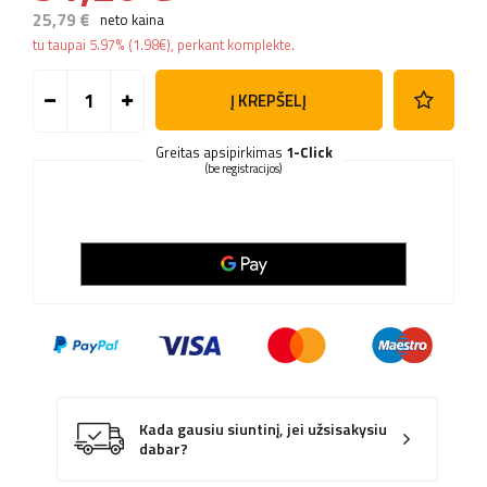
25,79 €
neto kaina
tu taupai
5.97%
(
1.98
€
), perkant komplekte.
Į KREPŠELĮ
Greitas apsipirkimas
1-Click
(be registracijos)
Kada gausiu siuntinį, jei užsisakysiu
dabar?