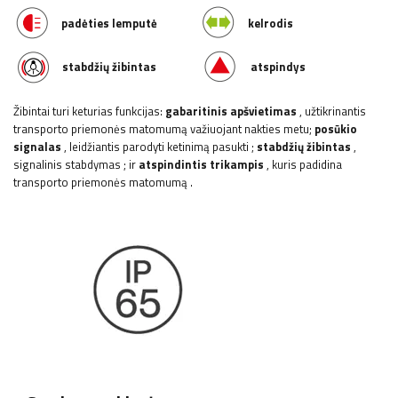
padėties lemputė
kelrodis
stabdžių žibintas
atspindys
Žibintai turi keturias funkcijas:
gabaritinis apšvietimas
, užtikrinantis
transporto priemonės matomumą važiuojant nakties metu;
posūkio
signalas
, leidžiantis parodyti ketinimą pasukti
;
stabdžių žibintas
,
signalinis stabdymas
;
ir
atspindintis trikampis
, kuris padidina
transporto priemonės matomumą
.