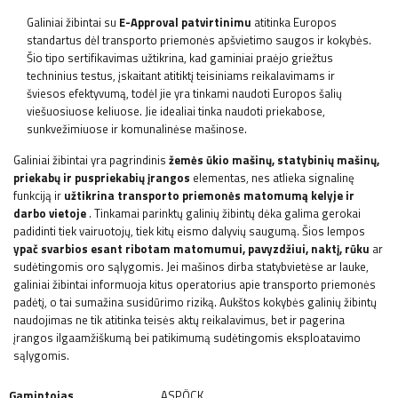
Galiniai žibintai su
E-Approval patvirtinimu
atitinka Europos
standartus dėl transporto priemonės apšvietimo saugos ir kokybės.
Šio tipo sertifikavimas užtikrina, kad gaminiai praėjo griežtus
techninius testus, įskaitant atitiktį teisiniams reikalavimams ir
šviesos efektyvumą, todėl jie yra tinkami naudoti Europos šalių
viešuosiuose keliuose. Jie idealiai tinka naudoti priekabose,
sunkvežimiuose ir komunalinėse mašinose.
Galiniai žibintai yra pagrindinis
žemės ūkio mašinų, statybinių mašinų,
priekabų ir puspriekabių įrangos
elementas, nes atlieka signalinę
funkciją ir
užtikrina transporto priemonės matomumą kelyje ir
darbo vietoje
. Tinkamai parinktų galinių žibintų dėka galima gerokai
padidinti tiek vairuotojų, tiek kitų eismo dalyvių saugumą. Šios lempos
ypač svarbios esant ribotam matomumui, pavyzdžiui, naktį, rūku
ar
sudėtingomis oro sąlygomis. Jei mašinos dirba statybvietėse ar lauke,
galiniai žibintai informuoja kitus operatorius apie transporto priemonės
padėtį, o tai sumažina susidūrimo riziką. Aukštos kokybės galinių žibintų
naudojimas ne tik atitinka teisės aktų reikalavimus, bet ir pagerina
įrangos ilgaamžiškumą bei patikimumą sudėtingomis eksploatavimo
sąlygomis.
Gamintojas
ASPÖCK