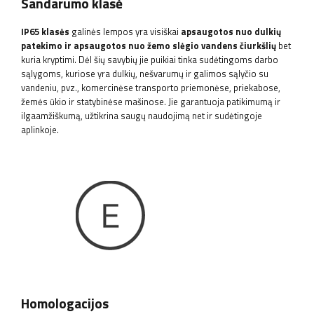
Sandarumo klasė
IP65
klasės
galinės lempos yra visiškai
apsaugotos nuo dulkių
patekimo ir apsaugotos nuo žemo slėgio vandens čiurkšlių
bet
kuria kryptimi. Dėl šių savybių jie puikiai tinka sudėtingoms darbo
sąlygoms, kuriose yra dulkių, nešvarumų ir galimos sąlyčio su
vandeniu, pvz., komercinėse transporto priemonėse, priekabose,
žemės ūkio ir statybinėse mašinose. Jie garantuoja patikimumą ir
ilgaamžiškumą, užtikrina saugų naudojimą net ir sudėtingoje
aplinkoje.
Homologacijos