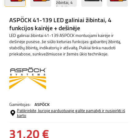
ASPÖCK 41-139 LED galiniai žibintai, 4
funkcijos kairėje + dešinėje
LED galiniai žibintai 41-139 ASPÖCK montuojami kairėje ir
dešinėje pusėse. Jie siūlo keturias funkcijas: gabaritinį žibintą,
stabdžių žibintą, indikatorių ir atšvaitą. Puikiai tinka naudoti
priekabose, sunkvežimiuose ir žemės ūkio technikoje.
Gamintojas:
ASPÖCK
Patikrinkite, kurioje parduotuvėje galite pamatyti ir nusipirkti iš
karto
31,20 €