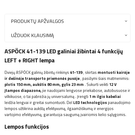
PRODUKTŲ APŽVALGOS
UŽDUOK KLAUSIMĄ
ASPÖCK 41-139 LED galiniai žibintai 4 funkcijų
LEFT + RIGHT lempa
Dviejų ASPÖCK galinių žibintų rinkinys
41-139
, skirtas
montuoti kairėje
ir dešinėje transporto priemonės pusėje
, pasižymi šiais matmenimis:
plotis
150 mm, aukštis 80 mm, gylis 23 mm
. Sukurti veikti
12 V
įtampos diapazone,
jie naudojami
lengvose priekabose, autobusuose ir
vilkikuose, o tai pabrėžia jų universalumą
. Įrengti
1 m ilgio kabeliai
leidžia lengvai ir greitai sumontuoti. Dėl
LED technologijos
panaudojimo
lempos užtikrina aukštą efektyvumą, ilgaamžiškumą ir energijos
vartojimo efektyvumą, garantuoja saugumą įvairiomis kelio sąlygomis.
Lempos funkcijos