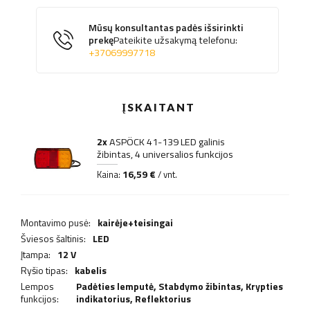
Mūsų konsultantas padės išsirinkti
prekę
Pateikite užsakymą telefonu:
+37069997718
ĮSKAITANT
2x
ASPÖCK 41-139 LED galinis
žibintas, 4 universalios funkcijos
16,59 €
Kaina:
/ vnt.
Montavimo pusė:
kairėje+teisingai
Šviesos šaltinis:
LED
Įtampa:
12 V
Ryšio tipas:
kabelis
Lempos
Padėties lemputė,
Stabdymo žibintas
,
Krypties
funkcijos:
indikatorius
,
Reflektorius