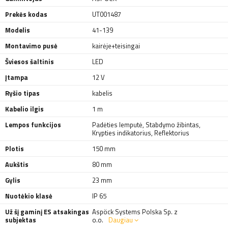
Prekės kodas
UT001487
Modelis
41-139
Montavimo pusė
kairėje+teisingai
Šviesos šaltinis
LED
Įtampa
12 V
Ryšio tipas
kabelis
Kabelio ilgis
1 m
Lempos funkcijos
Padėties lemputė
,
Stabdymo žibintas
,
Krypties indikatorius
,
Reflektorius
Plotis
150 mm
Aukštis
80 mm
Gylis
23 mm
Nuotėkio klasė
IP 65
Už šį gaminį ES atsakingas
Aspöck Systems Polska Sp. z
subjektas
o.o.
Daugiau