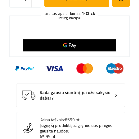
Greitas apsipirkimas
1-Click
(be registracijos)
Kada gausiu siuntinį, jei užsisakysiu
dabar?
Kaina taškais:
6599
pt
Įsigiję šį produktą už grynuosius pinigus
gausite naudos:
65.99
pt