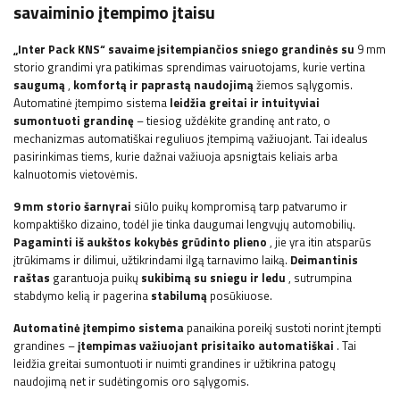
savaiminio įtempimo įtaisu
„Inter Pack KNS“ savaime įsitempiančios sniego grandinės su
9 mm
storio grandimi yra patikimas sprendimas vairuotojams, kurie vertina
saugumą
,
komfortą ir paprastą naudojimą
žiemos sąlygomis.
Automatinė įtempimo sistema
leidžia greitai ir intuityviai
sumontuoti grandinę
– tiesiog uždėkite grandinę ant rato, o
mechanizmas automatiškai reguliuos įtempimą važiuojant. Tai idealus
pasirinkimas tiems, kurie dažnai važiuoja apsnigtais keliais arba
kalnuotomis vietovėmis.
9 mm storio šarnyrai
siūlo puikų kompromisą tarp patvarumo ir
kompaktiško dizaino, todėl jie tinka daugumai lengvųjų automobilių.
Pagaminti iš aukštos kokybės grūdinto plieno
, jie yra itin atsparūs
įtrūkimams ir dilimui, užtikrindami ilgą tarnavimo laiką.
Deimantinis
raštas
garantuoja puikų
sukibimą su sniegu ir ledu
, sutrumpina
stabdymo kelią ir pagerina
stabilumą
posūkiuose.
Automatinė įtempimo sistema
panaikina poreikį sustoti norint įtempti
grandines –
įtempimas važiuojant prisitaiko automatiškai
. Tai
leidžia greitai sumontuoti ir nuimti grandines ir užtikrina patogų
naudojimą net ir sudėtingomis oro sąlygomis.