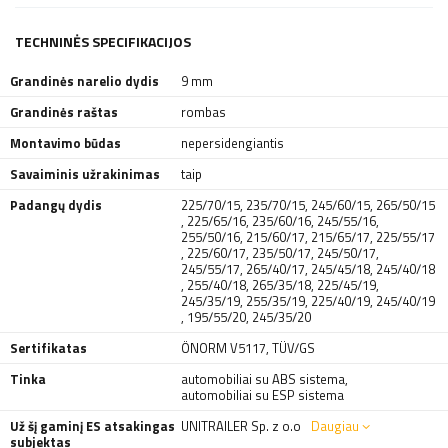
TECHNINĖS SPECIFIKACIJOS
Grandinės narelio dydis
9 mm
Grandinės raštas
rombas
Montavimo būdas
nepersidengiantis
Savaiminis užrakinimas
taip
Padangų dydis
225/70/15
,
235/70/15
,
245/60/15
,
265/50/15
,
225/65/16
,
235/60/16
,
245/55/16
,
255/50/16
,
215/60/17
,
215/65/17
,
225/55/17
,
225/60/17
,
235/50/17
,
245/50/17
,
245/55/17
,
265/40/17
,
245/45/18
,
245/40/18
,
255/40/18
,
265/35/18
,
225/45/19
,
245/35/19
,
255/35/19
,
225/40/19
,
245/40/19
,
195/55/20
,
245/35/20
Sertifikatas
ÖNORM V5117
,
TÜV/GS
Tinka
automobiliai su ABS sistema
,
automobiliai su ESP sistema
Už šį gaminį ES atsakingas
UNITRAILER Sp. z o.o
Daugiau
subjektas