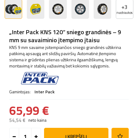
+
3
nuotraukos
„Inter Pack KNS 120“ sniego grandinės – 9
mm su savaiminio įtempimo įtaisu
KNS 9 mm savaime įsitempiančios sniego grandinės užtikrina
patikimą apsaugą ant slidžių paviršių. Automatinė įtempimo
sistema ir grūdintas plienas užtikrina ilgaamžiškumą, lengvą
montavimą ir stabilų važiavimą bet kokiomis sąlygomis.
Gamintojas:
Inter Pack
65,99 €
54,54 €
neto kaina
Į KREPŠELĮ