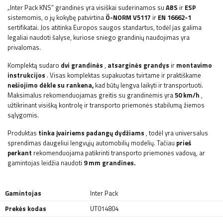
„Inter Pack KNS“ grandinės yra visiškai suderinamos su
ABS
ir
ESP
sistemomis, o jų kokybę patvirtina
Ö-NORM V5117
ir
EN 16662-1
sertifikatai. Jos atitinka Europos saugos standartus, todėl jas galima
legaliai naudoti šalyse, kuriose sniego grandinių naudojimas yra
privalomas.
Komplektą sudaro
dvi grandinės
,
atsarginės
grandys
ir
montavimo
instrukcijos
. Visas komplektas supakuotas tvirtame ir praktiškame
nešiojimo dėkle su rankena,
kad būtų lengva laikyti ir transportuoti.
Maksimalus rekomenduojamas greitis su grandinėmis yra
50 km/h
,
užtikrinant visišką kontrolę ir transporto priemonės stabilumą žiemos
sąlygomis.
Produktas
tinka įvairiems padangų dydžiams
, todėl yra universalus
sprendimas daugeliui lengvųjų automobilių modelių. Tačiau
prieš
perkant
rekomenduojama patikrinti transporto priemonės vadovą, ar
gamintojas leidžia naudoti
9 mm grandines.
Gamintojas
Inter Pack
Prekės kodas
UT014804