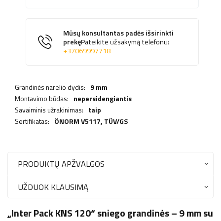
Mūsų konsultantas padės išsirinkti
prekę
Pateikite užsakymą telefonu:
+37069997718
Grandinės narelio dydis:
9 mm
Montavimo būdas:
nepersidengiantis
Savaiminis užrakinimas:
taip
Sertifikatas:
ÖNORM V5117,
TÜV/GS
PRODUKTŲ APŽVALGOS
UŽDUOK KLAUSIMĄ
„Inter Pack KNS 120“ sniego grandinės – 9 mm su